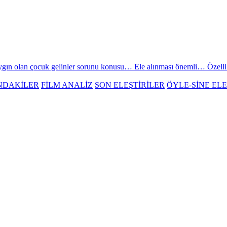
n olan çocuk gelinler sorunu konusu… Ele alınması önemli… Özellikle
NDAKİLER
FİLM ANALİZ
SON ELEŞTİRİLER
ÖYLE-SİNE ELE