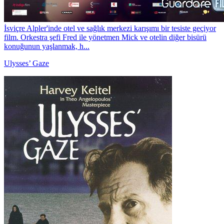
İsviçre Alpler'inde otel ve sağlık merkezi karışımı bir tesiste geçiyor
film. Orkestra şefi Fred ile yönetmen Mick ve otelin diğer bisürü
konuğunun yaşlanmak, h...
Ulysses’ Gaze