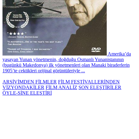
Amerika’da
yaşayan Yunan yönetmenin, doğduğu Osmanlı Yunanistanının
(bugünkü Makedonya) ilk yönetmenleri olan Manaki biraderlerin
1905’te çektikleri orijinal görüntüleriyle ...
ARŞİVİMDEN FİLMLER
FİLM FESTİVALLERİNDEN
VİZYONDAKİLER
FİLM ANALİZ
SON ELEŞTİRİLER
ÖYLE-SİNE ELEŞTİRİ