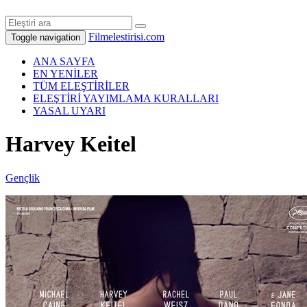
Filmelestirisi.com
Toggle navigation
ANA SAYFA
EN YENİLER
TÜM ELEŞTİRİLER
ELEŞTİRİ YAYIMLAMA KURALLARI
YASAL UYARI
Harvey Keitel
Gençlik