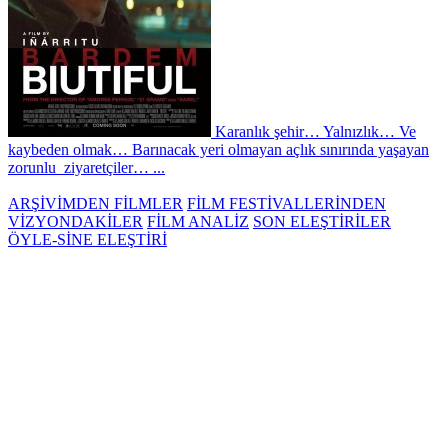
Karanlık şehir… Yalnızlık… Ve
kaybeden olmak… Barınacak yeri olmayan açlık sınırında yaşayan
zorunlu ziyaretçiler… ...
ARŞİVİMDEN FİLMLER
FİLM FESTİVALLERİNDEN
VİZYONDAKİLER
FİLM ANALİZ
SON ELEŞTİRİLER
ÖYLE-SİNE ELEŞTİRİ