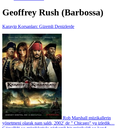
Geoffrey Rush (Barbossa)
Karayip Korsanları: Gizemli Denizlerde
Rob Marshall müzikallerin
yönetmeni olarak nam saldı, 2002′ de ” Chicago” yu izledik…