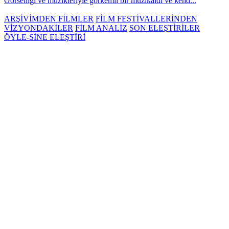
Görselliği ve müzikleriyle görkemli bir müzikaldi ve kend...
ARŞİVİMDEN FİLMLER
FİLM FESTİVALLERİNDEN
VİZYONDAKİLER
FİLM ANALİZ
SON ELEŞTİRİLER
ÖYLE-SİNE ELEŞTİRİ