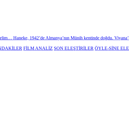
im… Haneke, 1942’de Almanya’nın Münih kentinde doğdu. Viyana’da fel
NDAKİLER
FİLM ANALİZ
SON ELEŞTİRİLER
ÖYLE-SİNE ELE