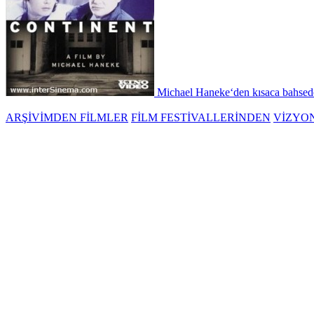
Michael Haneke‘den kısaca bahsedel
ARŞİVİMDEN FİLMLER
FİLM FESTİVALLERİNDEN
VİZYO