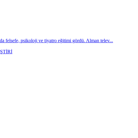
sefe, psikoloji ve tiyatro eğitimi gördü. Alman telev...
ŞTİRİ