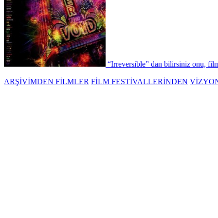
“Irreversible” dan bilirsiniz onu, fil
ARŞİVİMDEN FİLMLER
FİLM FESTİVALLERİNDEN
VİZYO