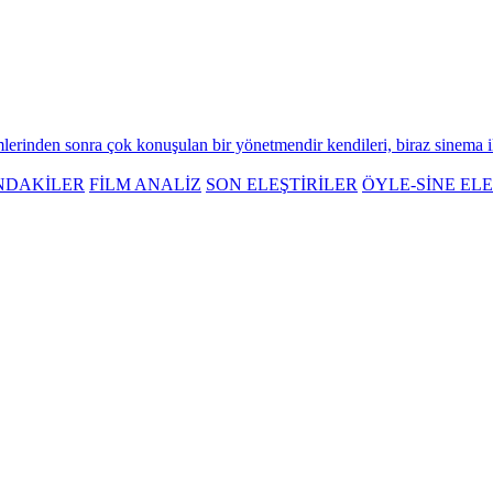
mlerinden sonra çok konuşulan bir yönetmendir kendileri, biraz sinema ile i
NDAKİLER
FİLM ANALİZ
SON ELEŞTİRİLER
ÖYLE-SİNE ELE