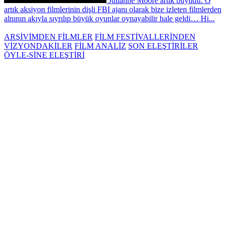
Julianne Moore artık büyüdü. O
artık aksiyon filmlerinin dişli FBI ajanı olarak bize izleten filmlerden
alnının akıyla sıyrılıp büyük oyunlar oynayabilir hale geldi… Hi...
ARŞİVİMDEN FİLMLER
FİLM FESTİVALLERİNDEN
VİZYONDAKİLER
FİLM ANALİZ
SON ELEŞTİRİLER
ÖYLE-SİNE ELEŞTİRİ