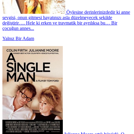
Öylesine derinlerinizdedir ki anne
sevgisi, onun gitmesi hayatınızı asla düzelmeyecek şekilde
değiştirir…. Hele ki erken ve travmatik bir ayrılıksa bu… Bir
çocuğun annes...
Yalnız Bir Adam