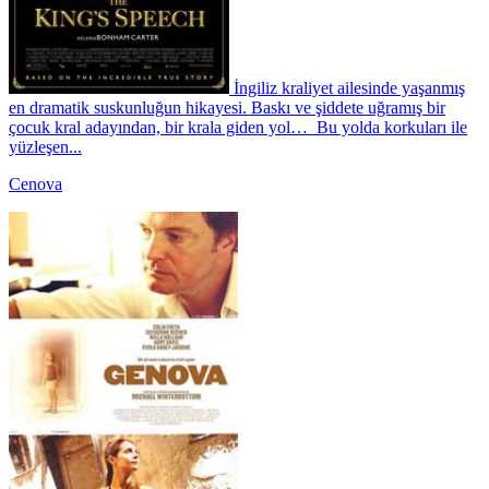
İngiliz kraliyet ailesinde yaşanmış
en dramatik suskunluğun hikayesi. Baskı ve şiddete uğramış bir
çocuk kral adayından, bir krala giden yol… Bu yolda korkuları ile
yüzleşen...
Cenova