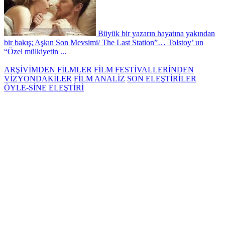
Büyük bir yazarın hayatına yakından
bir bakış; Aşkın Son Mevsimi/ The Last Station”… Tolstoy’ un
“Özel mülkiyetin ...
ARŞİVİMDEN FİLMLER
FİLM FESTİVALLERİNDEN
VİZYONDAKİLER
FİLM ANALİZ
SON ELEŞTİRİLER
ÖYLE-SİNE ELEŞTİRİ