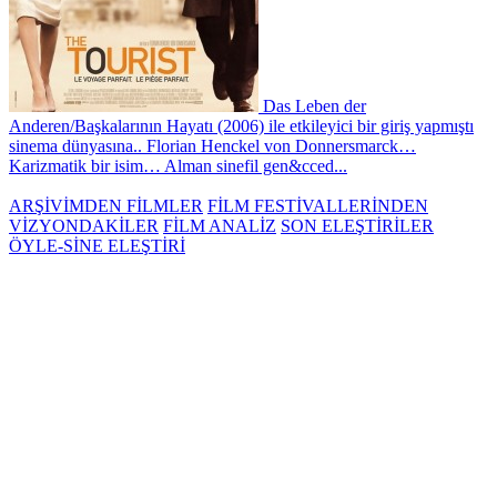
Das Leben der
Anderen/Başkalarının Hayatı (2006) ile etkileyici bir giriş yapmıştı
sinema dünyasına.. Florian Henckel von Donnersmarck…
Karizmatik bir isim… Alman sinefil gen&cced...
ARŞİVİMDEN FİLMLER
FİLM FESTİVALLERİNDEN
VİZYONDAKİLER
FİLM ANALİZ
SON ELEŞTİRİLER
ÖYLE-SİNE ELEŞTİRİ