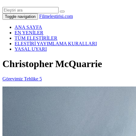
Filmelestirisi.com
Toggle navigation
ANA SAYFA
EN YENİLER
TÜM ELEŞTİRİLER
ELEŞTİRİ YAYIMLAMA KURALLARI
YASAL UYARI
Christopher McQuarrie
Görevimiz Tehlike 5