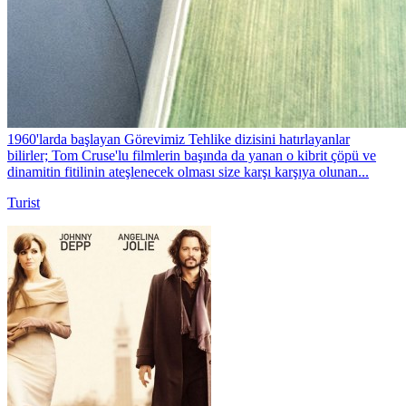
1960'larda başlayan Görevimiz Tehlike dizisini hatırlayanlar
bilirler; Tom Cruse'lu filmlerin başında da yanan o kibrit çöpü ve
dinamitin fitilinin ateşlenecek olması size karşı karşıya olunan...
Turist