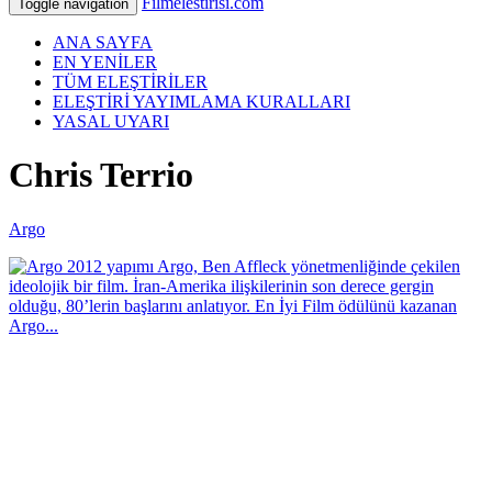
Filmelestirisi.com
Toggle navigation
ANA SAYFA
EN YENİLER
TÜM ELEŞTİRİLER
ELEŞTİRİ YAYIMLAMA KURALLARI
YASAL UYARI
Chris Terrio
Argo
2012 yapımı Argo, Ben Affleck yönetmenliğinde çekilen
ideolojik bir film. İran-Amerika ilişkilerinin son derece gergin
olduğu, 80’lerin başlarını anlatıyor. En İyi Film ödülünü kazanan
Argo...