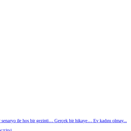
ir senaryo ile hoş bir gezinti… Gerçek bir hikaye… Ev kadını olmay...