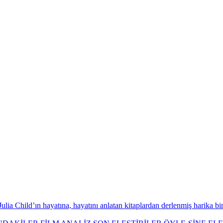
lia Child’ın hayatına, hayatını anlatan kitaplardan derlenmiş harika b