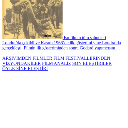
Bu filmin tüm sahneleri
Londra’da çekildi ve Kasım 1968’de ilk gösterimi yine Londra’da
gerçekleşti. Filmin ilk gösteriminden sonra Godard yapımcısını ...
ARŞİVİMDEN FİLMLER
FİLM FESTİVALLERİNDEN
VİZYONDAKİLER
FİLM ANALİZ
SON ELEŞTİRİLER
ÖYLE-SİNE ELEŞTİRİ