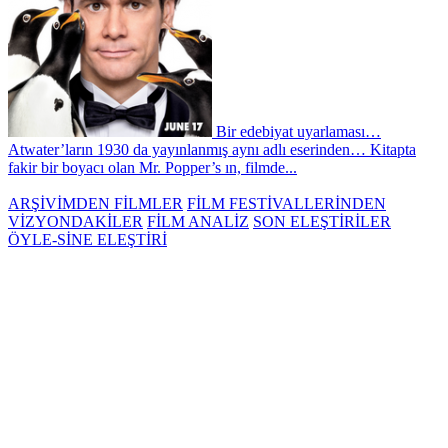
Bir edebiyat uyarlaması…
Atwater’ların 1930 da yayınlanmış aynı adlı eserinden… Kitapta
fakir bir boyacı olan Mr. Popper’s ın, filmde...
ARŞİVİMDEN FİLMLER
FİLM FESTİVALLERİNDEN
VİZYONDAKİLER
FİLM ANALİZ
SON ELEŞTİRİLER
ÖYLE-SİNE ELEŞTİRİ