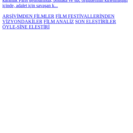
karanlık Paris gettolarında, politika ve suç örgütlerinin kirlenmişliği
içinde, adalet için savaşan k...
ARŞİVİMDEN FİLMLER
FİLM FESTİVALLERİNDEN
VİZYONDAKİLER
FİLM ANALİZ
SON ELEŞTİRİLER
ÖYLE-SİNE ELEŞTİRİ