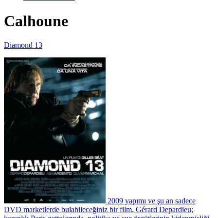
Calhoune
Diamond 13
2009 yapımı ve şu an sadece
DVD marketlerde bulabileceğiniz bir film. Gérard Depardieu;