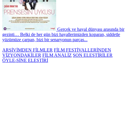
Gerçek ve hayal dünyası arasında bir
gezinti… Belki de her gün bizi hayallerimizden koparan, şiddetle
yüzümüze çarpan, bizi bir senaryonun parças...
ARŞİVİMDEN FİLMLER
FİLM FESTİVALLERİNDEN
VİZYONDAKİLER
FİLM ANALİZ
SON ELEŞTİRİLER
ÖYLE-SİNE ELEŞTİRİ