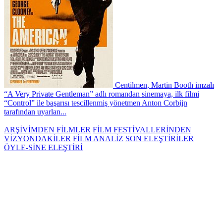
Centilmen, Martin Booth imzalı
“A Very Private Gentleman” adlı romandan sinemaya, ilk filmi
“Control” ile başarısı tescillenmiş yönetmen Anton Corbijn
tarafından uyarlan...
ARŞİVİMDEN FİLMLER
FİLM FESTİVALLERİNDEN
VİZYONDAKİLER
FİLM ANALİZ
SON ELEŞTİRİLER
ÖYLE-SİNE ELEŞTİRİ