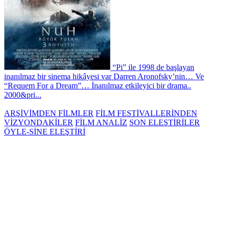
“Pi” ile 1998 de başlayan
inanılmaz bir sinema hikâyesi var Darren Aronofsky’nin… Ve
“Requem For a Dream”… İnanılmaz etkileyici bir drama..
2000&pri...
ARŞİVİMDEN FİLMLER
FİLM FESTİVALLERİNDEN
VİZYONDAKİLER
FİLM ANALİZ
SON ELEŞTİRİLER
ÖYLE-SİNE ELEŞTİRİ