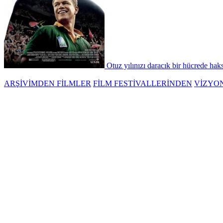
Otuz yılınızı daracık bir hücrede hak
ARŞİVİMDEN FİLMLER
FİLM FESTİVALLERİNDEN
VİZYO