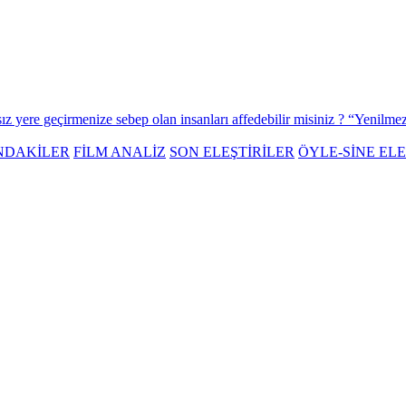
sız yere geçirmenize sebep olan insanları affedebilir misiniz ? “Yenilm
NDAKİLER
FİLM ANALİZ
SON ELEŞTİRİLER
ÖYLE-SİNE ELE