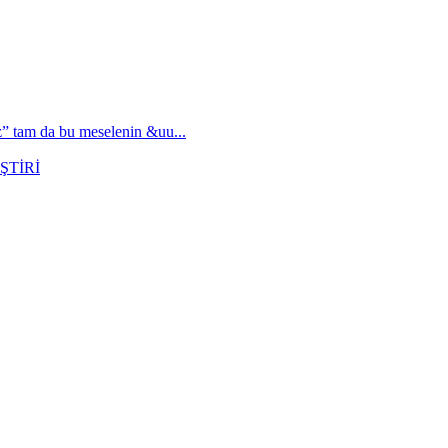
ez” tam da bu meselenin &uu...
ŞTİRİ