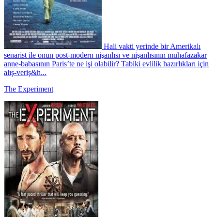
Hali vakti yerinde bir Amerikalı
senarist ile onun post-modern nişanlısı ve nişanlısının muhafazakar
anne-babasının Paris’te ne işi olabilir? Tabiki evlilik hazırlıkları için
alış-veriş&h...
The Experiment