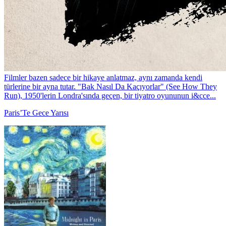
Filmler bazen sadece bir hikaye anlatmaz, aynı zamanda kendi
türlerine bir ayna tutar. "Bak Nasıl Da Kaçıyorlar" (See How They
Run), 1950'lerin Londra'sında geçen, bir tiyatro oyununun i&cce...
Paris’Te Gece Yarısı