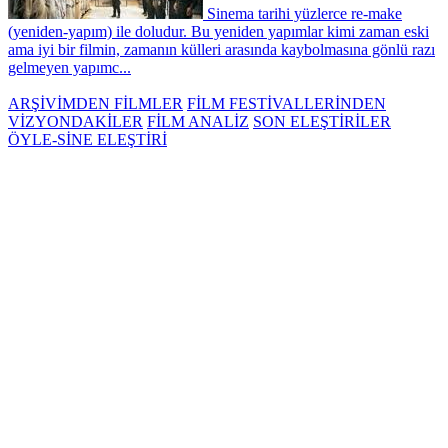
Sinema tarihi yüzlerce re-make
(yeniden-yapım) ile doludur. Bu yeniden yapımlar kimi zaman eski
ama iyi bir filmin, zamanın külleri arasında kaybolmasına gönlü razı
gelmeyen yapımc...
ARŞİVİMDEN FİLMLER
FİLM FESTİVALLERİNDEN
VİZYONDAKİLER
FİLM ANALİZ
SON ELEŞTİRİLER
ÖYLE-SİNE ELEŞTİRİ