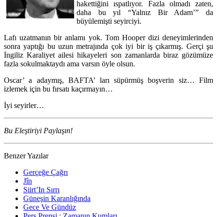
hakettiğini ıspatlıyor. Fazla olmadı zaten,
daha bu yıl “Yalnız Bir Adam’” da
büyülemişti seyirciyi.
Lafı uzatmanın bir anlamı yok. Tom Hooper dizi deneyimlerinden
sonra yaptığı bu uzun metrajında çok iyi bir iş çıkarmış. Gerçi şu
İngiliz Karaliyet ailesi hikayeleri son zamanlarda biraz gözümüze
fazla sokulmaktaydı ama varsın öyle olsun.
Oscar’ a adaymış, BAFTA’ ları süpürmüş boşverin siz… Film
izlemek için bu fırsatı kaçırmayın…
İyi seyirler…
Bu Eleştiriyi Paylaşın!
Benzer Yazılar
Gerçeğe Çağrı
Jîn
Siirt’In Sırrı
Güneşin Karanlığında
Gece Ve Gündüz
Pers Prensi : Zamanın Kumları