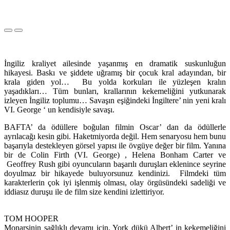
İngiliz kraliyet ailesinde yaşanmış en dramatik suskunluğun
hikayesi. Baskı ve şiddete uğramış bir çocuk kral adayından, bir
krala giden yol… Bu yolda korkuları ile yüzleşen kralın
yaşadıkları… Tüm bunları, krallarının kekemeliğini yutkunarak
izleyen İngiliz toplumu… Savaşın eşiğindeki İngiltere’ nin yeni kralı
VI. George ‘ un kendisiyle savaşı.
BAFTA’ da ödüllere boğulan filmin Oscar’ dan da ödüllerle
ayrılacağı kesin gibi. Haketmiyorda değil. Hem senaryosu hem bunu
başarıyla destekleyen görsel yapısı ile övgüye değer bir film. Yanına
bir de Colin Firth (VI. George) , Helena Bonham Carter ve
Geoffrey Rush gibi oyuncuların başarılı duruşları eklenince seyrine
doyulmaz bir hikayede buluyorsunuz kendinizi. Filmdeki tüm
karakterlerin çok iyi işlenmiş olması, olay örgüsündeki sadeliği ve
iddiasız duruşu ile de film size kendini izlettiriyor.
TOM HOOPER
Monarşinin sağlıklı devamı için, York dükü Albert’ in kekemeliğini