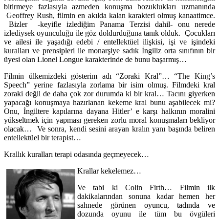
bitirmeye fazlasıyla azmeden konuşma bozuklukları uzmanında
Geoffrey Rush, filmin en akılda kalan karakteri olmuş kanaatimce.
Bizler -keyifle izlediğim Panama Terzisi dahil- onu nerede
izlediysek oyunculuğu ile göz doldurduğuna tanık olduk. Çocukları
ve ailesi ile yaşadığı edebi / entellektüel ilişkisi, işi ve işindeki
kuralları ve prensipleri ile monarşiye sadık İngiliz orta sınıfının bir
üyesi olan Lionel Longue karakterinde de bunu başarmış…
Filmin ülkemizdeki gösterim adı “Zoraki Kral”… “The King’s
Speech” yerine fazlasıyla zorlama bir isim olmuş. Filmdeki kral
zoraki değil de daha çok zor durumda ki bir kral… Tacını giyerken
yapacağı konuşmaya hazırlanan kekeme kral bunu aşabilecek mi?
Onu, İngiltere kapılarına dayana Hitler’ e karşı halkının moralini
yükseltmek için yapması gereken zorlu moral konuşmaları bekliyor
olacak… Ve sonra, kendi sesini arayan kralın yanı başında beliren
entellektüel bir terapist…
Krallık kuralları terapi odasında geçmeyecek…
Krallar kekelemez…
Ve tabi ki Colin Firth… Filmin ilk
dakikalarından sonuna kadar hemen her
sahnede görünen oyuncu, tadında ve
dozunda oyunu ile tüm bu övgüleri