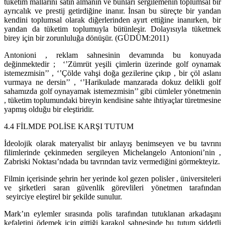
tüketim mallarını satın almanın ve bunları sergilemenin toplumsal bir
ayrıcalık ve prestij getirdiğine inanır. İnsan bu süreçte bir yandan
kendini toplumsal olarak diğerlerinden ayırt ettiğine inanırken, bir
yandan da tüketim toplumuyla bütünleşir. Dolayısıyla tüketmek
birey için bir zorunluluğa dönüşür. (GÜDÜM:2011)
Antonioni , reklam sahnesinin devamında bu konuyada
değinmektedir ; ‘’Zümrüt yeşili çimlerin üzerinde golf oynamak
istemezmisin’’ , ‘’Çölde vahşi doğa gezilerine çıkıp , bir çöl aslanı
vurmaya ne dersin’’ , ‘’Harikulade manzarada dokuz delikli golf
sahamızda golf oynayamak istemezmisin’’ gibi cümleler yönetmenin
, tüketim toplumundaki bireyin kendisine sahte ihtiyaçlar türetmesine
yapmış olduğu bir eleştiridir.
4.4 FİLMDE POLİSE KARŞI TUTUM
İdeolojik olarak materyalist bir anlayış benimseyen ve bu tavrını
filimlerinde çekinmeden sergileyen Michelangelo Antonioni’nin ,
Zabriski Noktası’ndada bu tavrından taviz vermediğini görmekteyiz.
Filmin içerisinde şehrin her yerinde kol gezen polisler , üniversiteleri
ve şirketleri saran güvenlik görevlileri yönetmen tarafından
seyirciye eleştirel bir şekilde sunulur.
Mark’ın eylemler sırasında polis tarafından tutuklanan arkadaşını
kefaletini ödemek için gittiği karakol sahnesinde bu tutum şiddetli