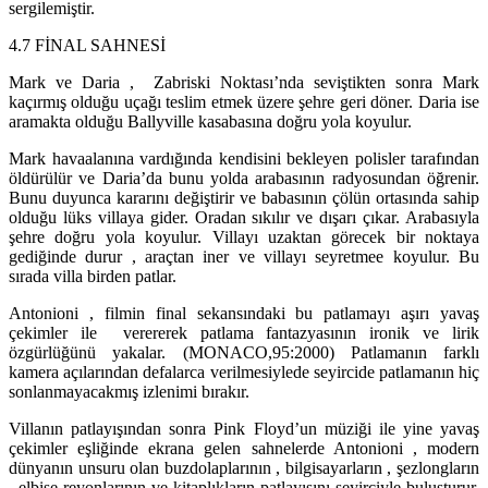
sergilemiştir.
4.7 FİNAL SAHNESİ
Mark ve Daria , Zabriski Noktası’nda seviştikten sonra Mark
kaçırmış olduğu uçağı teslim etmek üzere şehre geri döner. Daria ise
aramakta olduğu Ballyville kasabasına doğru yola koyulur.
Mark havaalanına vardığında kendisini bekleyen polisler tarafından
öldürülür ve Daria’da bunu yolda arabasının radyosundan öğrenir.
Bunu duyunca kararını değiştirir ve babasının çölün ortasında sahip
olduğu lüks villaya gider. Oradan sıkılır ve dışarı çıkar. Arabasıyla
şehre doğru yola koyulur. Villayı uzaktan görecek bir noktaya
gediğinde durur , araçtan iner ve villayı seyretmee koyulur. Bu
sırada villa birden patlar.
Antonioni , filmin final sekansındaki bu patlamayı aşırı yavaş
çekimler ile verererek patlama fantazyasının ironik ve lirik
özgürlüğünü yakalar. (MONACO,95:2000) Patlamanın farklı
kamera açılarından defalarca verilmesiylede seyircide patlamanın hiç
sonlanmayacakmış izlenimi bırakır.
Villanın patlayışından sonra Pink Floyd’un müziği ile yine yavaş
çekimler eşliğinde ekrana gelen sahnelerde Antonioni , modern
dünyanın unsuru olan buzdolaplarının , bilgisayarların , şezlongların
, elbise reyonlarının ve kitaplıkların patlayışını seyirciyle buluşturur.