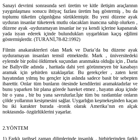
Sanayi devrimi sonrasında seri üretim ve kitle iletişim araçlarının
yaygınlaşması sonucu ihtiyaç fazlası üretim baş göstermiş , bu da
toplumu tüketim çılgınlığına sürüklemiştir. Bu yeni düzene ayak
uyduran insanlar tüketerek mutlu olacakları inancına sahip olurken ,
düzene ayak -uyduramayan insanlar ise ya kendi içlerine kapanarak
yada isyan ederek içinde bulundukları uygarlıktan kaçış eğilimi
göstermişlerdir. (TURANİ,78-82:1992)
Filmin anakarakterleri olan Mark ve Daria’da bu düzene ayak
uyduramayan insanları temsil etmektedir. Mark , üniversitedeki
eylemde bir polisi öldürmek suçundan aranmakta olduğu için , Daria
ise Ballyville adında , haritada dahi yeri görünmeyen bir kasabayı
aramak için şehirden uzaklaşırlar. Bu gerekçeler , zaten kent
hayatından yılmış bu gençler için aslında sadece basit bir sebepten
ibarettir. Onlar tüm bunların ötesinde kendilerini aramaktadırlar ve
bunu yaparken bir plana görede hareket etmez , hayatın akışı içinde
bir o yana , bir bu yana savrulurlar.İşte tüm bu rastlantılar onların
çölde yollarının kesişmesini sağlar. Uygarlığın keşmekeşinden kaçan
bu iki karakter burada -ironik olarak Amerika’nın en alçak
noktasında- özgürlüklerini yaşarlar.
2.YÖNTEM
1) Farklı tarihsel zaman dilimlerinde insanlık , birbirlerinden farklı