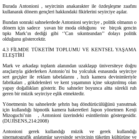
Burada Antonioni , seyircinin anakarakter ile özdeşleşme zaafını
kullanarak dönem gençleri hakkındaki fikirlerini seyirciye aşılar.
Bundan sonraki sahnelerdede Antonioni seyirciye , politik olmanın o
dönem için sadece yavan bir moda olduğunu ve birçok gencin
tıpkı Mark’ın dediği gibi ‘’Can sıkıntısından’’ dolayı politik
olduğunu göstercektir.
4.3 FİLMDE TÜKETİM TOPLUMU VE KENTSEL YAŞAMA
ELEŞTİRİ
Mark ve arkadaşı toplantı alanından uzaklaşıp üniversiteye doğru
araçlarıyla giderlerken Antonio’ni bu yolculuk esnasında seyirciye
sert geçişler ile reklam tabelalarını , hızlı kamera devinimleriyle
fabrikaları , gökdelenleri ve kent yaşamının içine sıkıştırılmış olan
yapay doğallıkları gösterir. Bu sahneler boyunca altta sürekli ruh
geren bir müzik seyirciye eşlik etmektedir.
Yönetmenin bu sahnelerde şehrin baş döndürücülüğünü yansıtmak
için kullandığı hipnotik kamera hakeretleri Japon yönetmen Kenji
Mizoguchi’nin , Antonioni üzerindeki esintilerinin göstergesidir.
(DUJİSENS,214:2008)
Antonioni gerek kullandığı müzik ve gerek kullandığı
sinematografik anlatımlar sayesinde seyircinin tüketim kültürüne ve