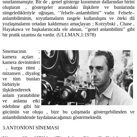
sınırlanmamıştır. Bir de , genel gösterge kuramının dallarından birini
oluşturan , göstergeler arasındaki ilişkilere ve bunlarında
simgeledikleriyle uğraşan, ‘’felsefe–anlambilimi’’ vadır. Felsefe–
anlambiliminin, soyutlamaların rasgele kullanılışını ve öteki dil
yozlaşmalarını ortadan kaldırmayı amaçlayan ; Korzybski , Chase ,
Hayakawa ve başkalarıncada ele alınan, ‘’genel anlambilimi’’ gibi
bir pratik uzantısı da vardır. (ULLMAN,1:1978)
Sinemacının ;
kamera açıları ,
kamera devinimleri
, kurgu ritmi ,
mizansen , diyalog
ve tüm bunları
birbiriyle
ilişkilendirerek
anlam yaratabilme
ve anlama etki
edebilme gibi bir
gücünün var oluşu , bize bu çalışmada göstergebilimden ve
anlambilimdende faydalanacağımızı göstermektedir.
3.ANTONİONİ SİNEMASI