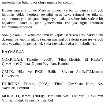
madenlerinin bulunuyor oluşu müthiş bir ironidir.
Bunun yanı sıra filmde Mark’ın ölmesi ve bunun yanı sıra birçok
hippinin çölde özgürce seviştiği grup seks sahnesi ve tüketim
toplumunun yok oluşunu simgeleyen patlama sahnesinin sadece bir
hayalden ibaret oluşuda yönetmenin konuyla ilgili karamsar
tutumunun ifadesidir.
Sonuç olarak , tüketim toplumu ve kapitalist düzen artık bakidir. Bu
düzenin ve yapının altında ezilen marjinal bireylerin sonu ise ya yok
oluş veyahut lümpenleşmek yada istemsizde olsa bir kabulleniştir.
KAYNAKÇA
CORRİGAN, Timothy, (2009); ‘’Film Eleştirisi El Kitabı’’,
Çev.Ahmet Gürata, Dipnot Yayınları, İstanbul
ÇELİK, Hilal ve EKŞİ, Halil; ‘’Söylem Analizi’’,Marmara
Üniversitesi
DUJİSENS, Florian, (2008); ‘’Film’’, Çev.Yasin Kara, Ntv
Yayınları, İstanbul
MONACO, James, (2000); ‘’Bir Film Nasıl Okunur’’, Çev.Ertan
Yılmaz, Oğlak Yayıncılık, İstanbul