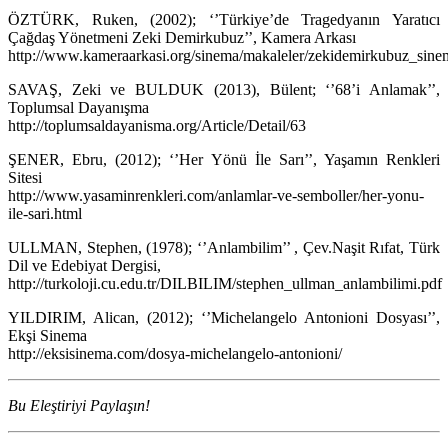
ÖZTÜRK, Ruken, (2002); ‘’Türkiye’de Tragedyanın Yaratıcı
Çağdaş Yönetmeni Zeki Demirkubuz’’, Kamera Arkası
http://www.kameraarkasi.org/sinema/makaleler/zekidemirkubuz_sine
SAVAŞ, Zeki ve BULDUK (2013), Bülent; ‘’68’i Anlamak’’,
Toplumsal Dayanışma
http://toplumsaldayanisma.org/Article/Detail/63
ŞENER, Ebru, (2012); ‘’Her Yönü İle Sarı’’, Yaşamın Renkleri
Sitesi
http://www.yasaminrenkleri.com/anlamlar-ve-semboller/her-yonu-
ile-sari.html
ULLMAN, Stephen, (1978); ‘’Anlambilim’’ , Çev.Naşit Rıfat, Türk
Dil ve Edebiyat Dergisi,
http://turkoloji.cu.edu.tr/DILBILIM/stephen_ullman_anlambilimi.pdf
YILDIRIM, Alican, (2012); ‘’Michelangelo Antonioni Dosyası’’,
Ekşi Sinema
http://eksisinema.com/dosya-michelangelo-antonioni/
Bu Eleştiriyi Paylaşın!