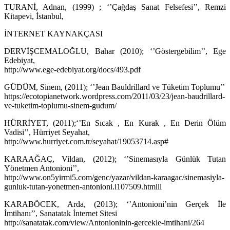
TURANİ, Adnan, (1999) ; ‘’Çağdaş Sanat Felsefesi’’, Remzi
Kitapevi, İstanbul,
İNTERNET KAYNAKÇASI
DERVİŞCEMALOĞLU, Bahar (2010); ‘’Göstergebilim’’, Ege
Edebiyat,
http://www.ege-edebiyat.org/docs/493.pdf
GÜDÜM, Sinem, (2011); ‘’Jean Bauldrillard ve Tüketim Toplumu’’
https://ecotopianetwork.wordpress.com/2011/03/23/jean-baudrillard-
ve-tuketim-toplumu-sinem-gudum/
HÜRRİYET, (2011);‘’En Sıcak , En Kurak , En Derin Ölüm
Vadisi’’, Hürriyet Seyahat,
http://www.hurriyet.com.tr/seyahat/19053714.asp#
KARAAĞAÇ, Vildan, (2012); ‘’Sinemasıyla Günlük Tutan
Yönetmen Antonioni’’,
http://www.on5yirmi5.com/genc/yazar/vildan-karaagac/sinemasiyla-
gunluk-tutan-yonetmen-antonioni.i107509.htmlll
KARABÖCEK, Arda, (2013); ‘’Antonioni’nin Gerçek İle
İmtihanı’’, Sanatatak İnternet Sitesi
http://sanatatak.com/view/Antonioninin-gercekle-imtihani/264