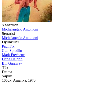
Yönetmen
Michelangelo Antonioni
Senarist
Michelangelo Antonioni
Oyuncular
Paul Fix
G.d. Spradlin
Mark Frechette
Daria Halprin
Bill Garaway
Tür
Drama
Yapım
105dk. Amerika, 1970