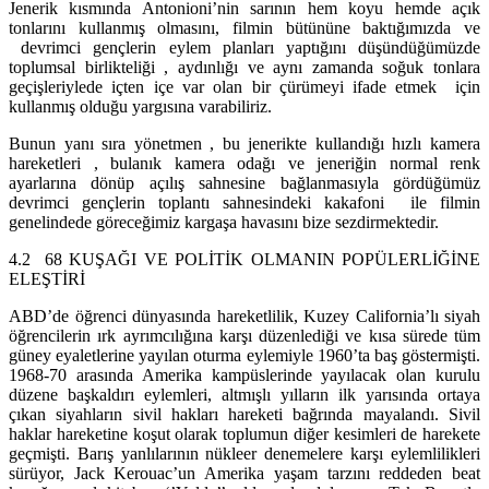
Jenerik kısmında Antonioni’nin sarının hem koyu hemde açık
tonlarını kullanmış olmasını, filmin bütününe baktığımızda ve
devrimci gençlerin eylem planları yaptığını düşündüğümüzde
toplumsal birlikteliği , aydınlığı ve aynı zamanda soğuk tonlara
geçişleriylede içten içe var olan bir çürümeyi ifade etmek için
kullanmış olduğu yargısına varabiliriz.
Bunun yanı sıra yönetmen , bu jenerikte kullandığı hızlı kamera
hareketleri , bulanık kamera odağı ve jeneriğin normal renk
ayarlarına dönüp açılış sahnesine bağlanmasıyla gördüğümüz
devrimci gençlerin toplantı sahnesindeki kakafoni ile filmin
genelindede göreceğimiz kargaşa havasını bize sezdirmektedir.
4.2 68 KUŞAĞI VE POLİTİK OLMANIN POPÜLERLİĞİNE
ELEŞTİRİ
ABD’de öğrenci dünyasında hareketlilik, Kuzey California’lı siyah
öğrencilerin ırk ayrımcılığına karşı düzenlediği ve kısa sürede tüm
güney eyaletlerine yayılan oturma eylemiyle 1960’ta baş göstermişti.
1968-70 arasında Amerika kampüslerinde yayılacak olan kurulu
düzene başkaldırı eylemleri, altmışlı yılların ilk yarısında ortaya
çıkan siyahların sivil hakları hareketi bağrında mayalandı. Sivil
haklar hareketine koşut olarak toplumun diğer kesimleri de harekete
geçmişti. Barış yanlılarının nükleer denemelere karşı eylemlilikleri
sürüyor, Jack Kerouac’un Amerika yaşam tarzını reddeden beat