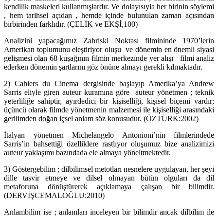
kendilik maskeleri kullanmışlardır. Ve dolayısıyla her birinin söylemi
, hem tarihsel açıdan , hemde içinde bulunulan zaman açısından
birbirinden farklıdır. (ÇELİK ve EKŞİ,100)
Analizini yapacağımız Zabriski Noktası filmininde 1970’lerin
Amerikan toplumunu eleştiriyor oluşu ve dönemin en önemli siyasi
gelişmesi olan 68 kuşağının filmin merkezinde yer alışı filmi analiz
ederken dönemin şartlarını göz önüne almayı gerekli kılmaktadır.
2) Cahiers du Cinema dergisinde başlayıp Amerika’ya Andrew
Sarris eliyle giren auteur kuramına göre auteur yönetmen ; teknik
yeterliliğe sahiptir, ayırdedici bir kişiselliği, kişisel biçemi vardır;
üçüncü olarak filmde yönetmenin malzemesi ile kişiselliği arasındaki
gerilimden doğan içsel anlam söz konusudur. (ÖZTÜRK:2002)
İtalyan yönetmen Michelangelo Antonioni’nin filmlerindede
Sarris’in bahsettiği özelliklere rastlıyor oluşumuz bize analizimizi
auteur yaklaşımı bazındada ele almaya yöneltmektedir.
3) Göstergebilim ; dilbilimsel metotları nesnelere uygulayan, her şeyi
dille tasvir etmeye ve dilsel olmayan bütün olguları da dil
metaforuna dönüştürerek açıklamaya çalışan bir bilimdir.
(DERVİŞCEMALOĞLU:2010)
Anlambilim ise ; anlamları inceleyen bir bilimdir ancak dilbilim ile