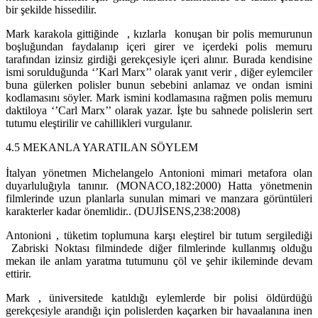
bir şekilde hissedilir.
Mark karakola gittiğinde , kızlarla konuşan bir polis memurunun
boşluğundan faydalanıp içeri girer ve içerdeki polis memuru
tarafından izinsiz girdiği gerekçesiyle içeri alınır. Burada kendisine
ismi sorulduğunda ‘’Karl Marx’’ olarak yanıt verir , diğer eylemciler
buna gülerken polisler bunun sebebini anlamaz ve ondan ismini
kodlamasını söyler. Mark ismini kodlamasına rağmen polis memuru
daktiloya ‘’Carl Marx’’ olarak yazar. İşte bu sahnede polislerin sert
tutumu eleştirilir ve cahillikleri vurgulanır.
4.5 MEKANLA YARATILAN SÖYLEM
İtalyan yönetmen Michelangelo Antonioni mimari metafora olan
duyarluluğıyla tanınır. (MONACO,182:2000) Hatta yönetmenin
filmlerinde uzun planlarla sunulan mimari ve manzara görüntüleri
karakterler kadar önemlidir.. (DUJİSENS,238:2008)
Antonioni , tüketim toplumuna karşı eleştirel bir tutum sergilediği
Zabriski Noktası filmindede diğer filmlerinde kullanmış olduğu
mekan ile anlam yaratma tutumunu çöl ve şehir ikileminde devam
ettirir.
Mark , üniversitede katıldığı eylemlerde bir polisi öldürdüğü
gerekçesiyle arandığı için polislerden kaçarken bir havaalanına inen