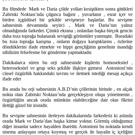
Bu filmdede Mark ve Daria çölde yolları kesiştikten sonra gittikleri
Zabriski Noktası’nda çılgınca bağırır , yuvarlanır , esrar içer ve
birden içgüdüsel bir şekilde sevişmeye başlarlar. Bu sevişme
sahnesinin devamında seyirci , Mark ve Daria’nın yalnız
olmadığınıda farkeder. Çünkü ekrana ; onlardan başka birçok gencin
daha toza toprağa bulanarak seviştiği görüntüler yanmıştır. Buradaki
bu toza toprağa karışma , onların doğaya karıştıklarını , özlerine
döndüklerini ifade etmekte ve hippi gençliğinin genelinin inandığı
nihilizim felsefesine bir gönderme yapmaktadır.
Dakikalarca süren bu orji sahnesinde kişilerin homoseksüel ,
heteroseksüel ve grup seks şekilde ilişkiye girmesi Antonioni’nin
cinsel özgürlük hakkındaki tavrını ve iletmek istediği mesajı açıkça
ifade eder
Bu arada bu orji sahnesinin A.B.D’nin çöllerinin birinde , en alçak
nokta olan Zabriski Noktası’nda gerçekleşiyor oluşu yönetmenin ,
özgürlüğün ancak orada mümkün olabileceğine dair olan fikrini
ilettiği güzel bir ironidir.
Bu sevişme sahnesinin ilerleyen dakikalarında farkederiz ki aslında
orada Mark ve Daria’dan başka kimse yoktur. Görmüş olduğumuz
diğer insanlar sadece hayalden ibarettir. Antonioni bu noktada kendi
sinema anlayışını ortaya koymuş ve gerçek ile hayalin iç içeliğini