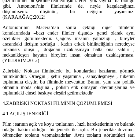
çözümün net bir şekilde reddedilişidir. Her “yok sayma” da olduğu
gibi, Antonioni’nin filmlerinde de, neyle karşılacağınızı
düşünürseniz düşünün, bir değişim yaşarsınız.
(KARAAĞAÇ:2012)
Antonioni’nin Macera’dan sonra çektiği diğer filmlerin
konularındada –bazı ender filmler dışında- genel olarak aynı
özellikler görülmektedir. Çağdaş insanın yalnızlığı , bireyler
arasındaki iletişim zorluğu , kadın erkek birlikteliğinin neredeyse
imkansız oluşu , doğadan uzaklaşmaya hatta ona saldırı ,
mekanikleşen hayatın bireyleri insan olmaktan uzaklaştırması.
(YILDIRIM:2012)
Zabriskie Noktası filmindede bu konulardan bazılarını görmek
mümkündür. Örneğin ; şehir yaşamına , sanayileşmeye , tüketim
toplumuna eleştiri bu filminde mevcuttur. Bunun yanı sıra politik
olmanın moda oluşuna , polisin etik olmayan davranışlarına ve
toplumdaki cinsel baskıya eleştiri getirmektedir.
4.ZABRİSKİ NOKTASI FİLMİNİN ÇÖZÜMLEMESİ
4.1 AÇILIŞ JENERİĞİ
Film ; sarının açık ve koyu tonlarının , hızlı hareketlerinin ve bulanık
odağın hakim olduğu bir jenerik ile açılır. Bu jenerikte devrimci
öğrenciler toplantı yapmaktadırlar. Aynı toplantı görüntüleri sarı