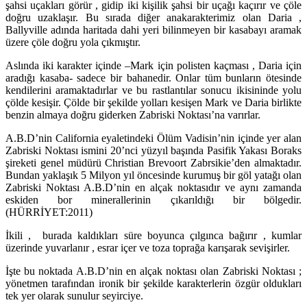
şahsi uçakları görür , gidip iki kişilik şahsi bir uçağı kaçırır ve çöle
doğru uzaklaşır. Bu sırada diğer anakarakterimiz olan Daria ,
Ballyville adında haritada dahi yeri bilinmeyen bir kasabayı aramak
üzere çöle doğru yola çıkmıştır.
Aslında iki karakter içinde –Mark için polisten kaçması , Daria için
aradığı kasaba- sadece bir bahanedir. Onlar tüm bunların ötesinde
kendilerini aramaktadırlar ve bu rastlantılar sonucu ikisininde yolu
çölde kesişir. Çölde bir şekilde yolları kesişen Mark ve Daria birlikte
benzin almaya doğru giderken Zabriski Noktası’na varırlar.
A.B.D’nin California eyaletindeki Ölüm Vadisin’nin içinde yer alan
Zabriski Noktası ismini 20’nci yüzyıl başında Pasifik Yakası Boraks
şireketi genel müdürü Christian Brevoort Zabrsikie’den almaktadır.
Bundan yaklaşık 5 Milyon yıl öncesinde kurumuş bir göl yatağı olan
Zabriski Noktası A.B.D’nin en alçak noktasıdır ve aynı zamanda
eskiden bor minerallerinin çıkarıldığı bir bölgedir.
(HÜRRİYET:2011)
İkili , burada kaldıkları süre boyunca çılgınca bağırır , kumlar
üzerinde yuvarlanır , esrar içer ve toza toprağa karışarak sevişirler.
İşte bu noktada A.B.D’nin en alçak noktası olan Zabriski Noktası ;
yönetmen tarafından ironik bir şekilde karakterlerin özgür oldukları
tek yer olarak sunulur seyirciye.