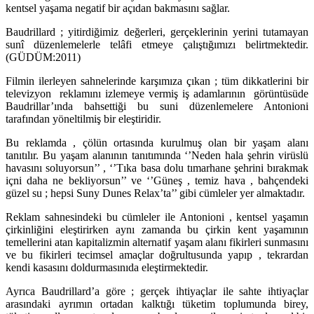
kentsel yaşama negatif bir açıdan bakmasını sağlar.
Baudrillard ; yitirdiğimiz değerleri, gerçeklerinin yerini tutamayan
sunî düzenlemelerle telâfi etmeye çalıştığımızı belirtmektedir.
(GÜDÜM:2011)
Filmin ilerleyen sahnelerinde karşımıza çıkan ; tüm dikkatlerini bir
televizyon reklamını izlemeye vermiş iş adamlarının görüntüsüde
Baudrillar’ında bahsettiği bu suni düzenlemelere Antonioni
tarafından yöneltilmiş bir eleştiridir.
Bu reklamda , çölün ortasında kurulmuş olan bir yaşam alanı
tanıtılır. Bu yaşam alanının tanıtımında ‘’Neden hala şehrin virüslü
havasını soluyorsun’’ , ‘’Tıka basa dolu tımarhane şehrini bırakmak
içni daha ne bekliyorsun’’ ve ‘’Güneş , temiz hava , bahçendeki
güzel su ; hepsi Suny Dunes Relax’ta’’ gibi cümleler yer almaktadır.
Reklam sahnesindeki bu cümleler ile Antonioni , kentsel yaşamın
çirkinliğini eleştirirken aynı zamanda bu çirkin kent yaşamının
temellerini atan kapitalizmin alternatif yaşam alanı fikirleri sunmasını
ve bu fikirleri tecimsel amaçlar doğrultusunda yapıp , tekrardan
kendi kasasını doldurmasınıda eleştirmektedir.
Ayrıca Baudrillard’a göre ; gerçek ihtiyaçlar ile sahte ihtiyaçlar
arasındaki ayrımın ortadan kalktığı tüketim toplumunda birey,