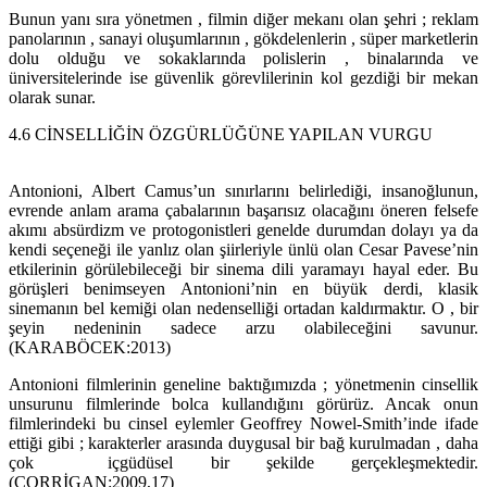
Bunun yanı sıra yönetmen , filmin diğer mekanı olan şehri ; reklam
panolarının , sanayi oluşumlarının , gökdelenlerin , süper marketlerin
dolu olduğu ve sokaklarında polislerin , binalarında ve
üniversitelerinde ise güvenlik görevlilerinin kol gezdiği bir mekan
olarak sunar.
4.6 CİNSELLİĞİN ÖZGÜRLÜĞÜNE YAPILAN VURGU
Antonioni, Albert Camus’un sınırlarını belirlediği, insanoğlunun,
evrende anlam arama çabalarının başarısız olacağını öneren felsefe
akımı absürdizm ve protogonistleri genelde durumdan dolayı ya da
kendi seçeneği ile yanlız olan şiirleriyle ünlü olan Cesar Pavese’nin
etkilerinin görülebileceği bir sinema dili yaramayı hayal eder. Bu
görüşleri benimseyen Antonioni’nin en büyük derdi, klasik
sinemanın bel kemiği olan nedenselliği ortadan kaldırmaktır. O , bir
şeyin nedeninin sadece arzu olabileceğini savunur.
(KARABÖCEK:2013)
Antonioni filmlerinin geneline baktığımızda ; yönetmenin cinsellik
unsurunu filmlerinde bolca kullandığını görürüz. Ancak onun
filmlerindeki bu cinsel eylemler Geoffrey Nowel-Smith’inde ifade
ettiği gibi ; karakterler arasında duygusal bir bağ kurulmadan , daha
çok içgüdüsel bir şekilde gerçekleşmektedir.
(CORRİGAN:2009,17)