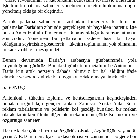
İşte tüm bu patlama sahneleri yönetmenin tüketim toplumuna doğru
yöneltmiş olduğu bir eleştiridir.
Ancak patlama sahnelerinin ardından farkederiz ki tüm bu
patlamalar Daria’nın zihninde gerçekleşen bir hayalden ibarettir. İşte
bu da Antonioni’nin filmlerinde takınmış olduğu karamsar tutumun
sonucudur. Yönetmen bu patlamanın sadece basit bir hayal
olduğunu seyircisine göstererek , tüketim toplumunun yok olmasının
imkansız olduğu mesajını iletir.
Bunun devamında Daria’yı arabasıyla günbatımında yola
koyulduğunu görürüz. Buradaki günbatımı metaforu ile Antonioni ,
Daria için artık herşeyin dahada olumsuz bir hal aldığını ifade
etmekte ve seyircisininde bu duygulara ortak olmaya itmektedir.
5. SONUÇ
Antonioni , tüketim toplumu ve kentselleşmenin keşmekeşinden
bunalan özgürlükçü gençleri anlatır Zabriski Noktası’nda. Şehri
reklam tabelalarının ve polislerin kol gezdiği bunaltıcı bir mekan
olarak tanıtırken filmin diğer bir mekanı olan çölde ise huzuru ve
özgürlüğü sahneler.
Her ne kadar çölde huzur ve özgürlük olsada , özgürlüğün yaşandığı
yerin A.B.D ‘nin en alçak noktası olması ve zamanında bölgede bor