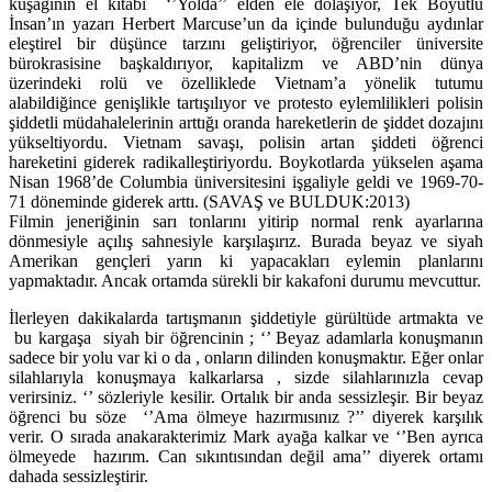
kuşağının el kitabı ‘’Yolda’’ elden ele dolaşıyor, Tek Boyutlu
İnsan’ın yazarı Herbert Marcuse’un da içinde bulunduğu aydınlar
eleştirel bir düşünce tarzını geliştiriyor, öğrenciler üniversite
bürokrasisine başkaldırıyor, kapitalizm ve ABD’nin dünya
üzerindeki rolü ve özelliklede Vietnam’a yönelik tutumu
alabildiğince genişlikle tartışılıyor ve protesto eylemlilikleri polisin
şiddetli müdahalelerinin arttığı oranda hareketlerin de şiddet dozajını
yükseltiyordu. Vietnam savaşı, polisin artan şiddeti öğrenci
hareketini giderek radikalleştiriyordu. Boykotlarda yükselen aşama
Nisan 1968’de Columbia üniversitesini işgaliyle geldi ve 1969-70-
71 döneminde giderek arttı. (SAVAŞ ve BULDUK:2013)
Filmin jeneriğinin sarı tonlarını yitirip normal renk ayarlarına
dönmesiyle açılış sahnesiyle karşılaşırız. Burada beyaz ve siyah
Amerikan gençleri yarın ki yapacakları eylemin planlarını
yapmaktadır. Ancak ortamda sürekli bir kakafoni durumu mevcuttur.
İlerleyen dakikalarda tartışmanın şiddetiyle gürültüde artmakta ve
bu kargaşa siyah bir öğrencinin ; ‘’ Beyaz adamlarla konuşmanın
sadece bir yolu var ki o da , onların dilinden konuşmaktır. Eğer onlar
silahlarıyla konuşmaya kalkarlarsa , sizde silahlarınızla cevap
verirsiniz. ‘’ sözleriyle kesilir. Ortalık bir anda sessizleşir. Bir beyaz
öğrenci bu söze ‘’Ama ölmeye hazırmısınız ?’’ diyerek karşılık
verir. O sırada anakarakterimiz Mark ayağa kalkar ve ‘’Ben ayrıca
ölmeyede hazırım. Can sıkıntısından değil ama’’ diyerek ortamı
dahada sessizleştirir.