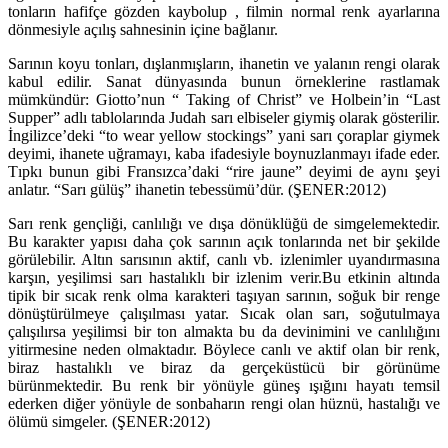
tonların hafifçe gözden kaybolup , filmin normal renk ayarlarına
dönmesiyle açılış sahnesinin içine bağlanır.
Sarının koyu tonları, dışlanmışların, ihanetin ve yalanın rengi olarak
kabul edilir. Sanat dünyasında bunun örneklerine rastlamak
mümkündür: Giotto’nun “ Taking of Christ” ve Holbein’in “Last
Supper” adlı tablolarında Judah sarı elbiseler giymiş olarak gösterilir.
İngilizce’deki “to wear yellow stockings” yani sarı çoraplar giymek
deyimi, ihanete uğramayı, kaba ifadesiyle boynuzlanmayı ifade eder.
Tıpkı bunun gibi Fransızca’daki “rire jaune” deyimi de aynı şeyi
anlatır. “Sarı gülüş” ihanetin tebessümü’dür. (ŞENER:2012)
Sarı renk gençliği, canlılığı ve dışa dönüklüğü de simgelemektedir.
Bu karakter yapısı daha çok sarının açık tonlarında net bir şekilde
görülebilir. Altın sarısının aktif, canlı vb. izlenimler uyandırmasına
karşın, yeşilimsi sarı hastalıklı bir izlenim verir.Bu etkinin altında
tipik bir sıcak renk olma karakteri taşıyan sarının, soğuk bir renge
dönüştürülmeye çalışılması yatar. Sıcak olan sarı, soğutulmaya
çalışılırsa yeşilimsi bir ton almakta bu da devinimini ve canlılığını
yitirmesine neden olmaktadır. Böylece canlı ve aktif olan bir renk,
biraz hastalıklı ve biraz da gerçeküstücü bir görünüme
bürünmektedir. Bu renk bir yönüyle güneş ışığını hayatı temsil
ederken diğer yönüyle de sonbaharın rengi olan hüznü, hastalığı ve
ölümü simgeler. (ŞENER:2012)