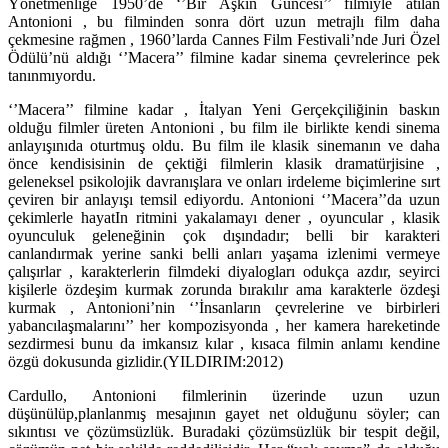
Yönetmenliğe 1950’de ‘’Bir Aşkın Güncesi’’ filmiyle atılan
Antonioni , bu filminden sonra dört uzun metrajlı film daha
çekmesine rağmen , 1960’larda Cannes Film Festivali’nde Juri Özel
Ödülü’nü aldığı ‘’Macera’’ filmine kadar sinema çevrelerince pek
tanınmıyordu.
‘’Macera’’ filmine kadar , İtalyan Yeni Gerçekçiliğinin baskın
olduğu filmler üreten Antonioni , bu film ile birlikte kendi sinema
anlayışınıda oturtmuş oldu. Bu film ile klasik sinemanın ve daha
önce kendisisinin de çektiği filmlerin klasik dramatürjisine ,
geleneksel psikolojik davranışlara ve onları irdeleme biçimlerine sırt
çeviren bir anlayışı temsil ediyordu. Antonioni ‘’Macera’’da uzun
çekimlerle hayatIn ritmini yakalamayı dener , oyuncular , klasik
oyunculuk geleneğinin çok dışındadır; belli bir karakteri
canlandırmak yerine sanki belli anları yaşama izlenimi vermeye
çalışırlar , karakterlerin filmdeki diyalogları odukça azdır, seyirci
kişilerle özdeşim kurmak zorunda bırakılır ama karakterle özdeşi
kurmak , Antonioni’nin ‘’İnsanların çevrelerine ve birbirleri
yabancılaşmalarını’’ her kompozisyonda , her kamera hareketinde
sezdirmesi bunu da imkansız kılar , kısaca filmin anlamı kendine
özgü dokusunda gizlidir.(YILDIRIM:2012)
Cardullo, Antonioni filmlerinin üzerinde uzun uzun
düşünülüp,planlanmış mesajının gayet net olduğunu söyler; can
sıkıntısı ve çözümsüzlük. Buradaki çözümsüzlük bir tespit değil,