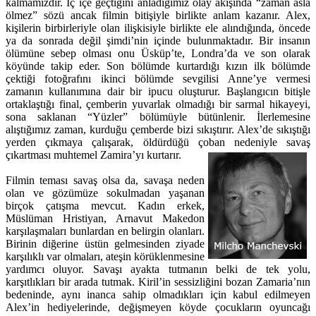
kalmamızdır. İç içe geçtiğini anladığımız olay akışında “zaman asla
ölmez” sözü ancak filmin bitişiyle birlikte anlam kazanır. Alex,
kişilerin birbirleriyle olan ilişkisiyle birlikte ele alındığında, öncede
ya da sonrada değil şimdi’nin içinde bulunmaktadır. Bir insanın
ölümüne sebep olması onu Üsküp’te, Londra’da ve son olarak
köyünde takip eder. Son bölümde kurtardığı kızın ilk bölümde
çektiği fotoğrafını ikinci bölümde sevgilisi Anne’ye vermesi
zamanın kullanımına dair bir ipucu oluşturur. Başlangıcın bitişle
ortaklaştığı final, çemberin yuvarlak olmadığı bir sarmal hikayeyi,
sona saklanan “Yüzler” bölümüyle bütünlenir. İlerlemesine
alıştığımız zaman, kurduğu çemberde bizi sıkıştırır. Alex’de sıkıştığı
yerden çıkmaya çalışarak, öldürdüğü çoban nedeniyle savaş
çıkartması muhtemel Zamira’yı kurtarır.
Filmin teması savaş olsa da, savaşa neden
olan ve gözümüze sokulmadan yaşanan
birçok çatışma mevcut. Kadın erkek,
Müslüman Hristiyan, Arnavut Makedon
karşılaşmaları bunlardan en belirgin olanları.
Birinin diğerine üstün gelmesinden ziyade
karşılıklı var olmaları, ateşin körüklenmesine
yardımcı oluyor. Savaşı ayakta tutmanın belki de tek yolu,
karşıtlıkları bir arada tutmak. Kiril’in sessizliğini bozan Zamaria’nın
bedeninde, aynı inanca sahip olmadıkları için kabul edilmeyen
Alex’in hediyelerinde, değişmeyen köyde çocukların oyuncağı