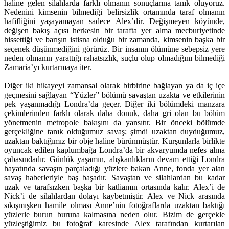
haline gelen silahlarda farklı olmanın sonuçlarına tanık oluyoruz.
Nedenini kimsenin bilmediği belirsizlik ortamında taraf olmanın
hafifliğini yaşayamayan sadece Alex’dir. Değişmeyen köyünde,
değişen bakış açısı herkesin bir tarafta yer alma mecburiyetinde
hissettiği ve barışın istisna olduğu bir zamanda, kimsenin başka bir
seçenek düşünmediğini görürüz. Bir insanın ölümüne sebepsiz yere
neden olmanın yarattığı rahatsızlık, suçlu olup olmadığını bilmediği
Zamaria’yı kurtarmaya iter.
Diğer iki hikayeyi zamansal olarak birbirine bağlayan ya da iç içe
geçmesini sağlayan “Yüzler” bölümü savaştan uzakta ve etkilerinin
pek yaşanmadığı Londra’da geçer. Diğer iki bölümdeki manzara
çekimlerinden farklı olarak daha donuk, daha gri olan bu bölüm
yönetmenin metropole bakışını da yansıtır. Bir önceki bölümde
gerçekliğine tanık olduğumuz savaş; şimdi uzaktan duyduğumuz,
uzaktan baktığımız bir obje haline bürünmüştür. Kurşunlarla birlikte
oyuncak edilen kaplumbağa Londra’da bir akvaryumda nefes alma
çabasındadır. Günlük yaşamın, alışkanlıkların devam ettiği Londra
hayatında savaşın parçaladığı yüzlere bakan Anne, fonda yer alan
savaş haberleriyle baş başadır. Savaştan ve silahlardan bu kadar
uzak ve tarafsızken başka bir katliamın ortasında kalır. Alex’i de
Nick’i de silahlardan dolayı kaybetmiştir. Alex ve Nick arasında
sıkışmışken hamile olması Anne’nin fotoğraflarda uzaktan baktığı
yüzlerle burun buruna kalmasına neden olur. Bizim de gerçekle
yüzleştiğimiz bu fotoğraf karesinde Alex tarafından kurtarılan