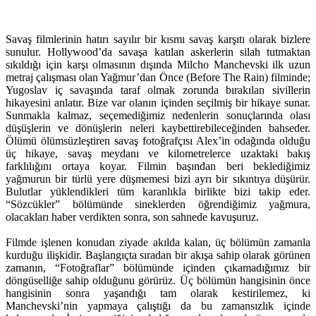
Savaş filmlerinin hatırı sayılır bir kısmı savaş karşıtı olarak bizlere
sunulur. Hollywood’da savaşa katılan askerlerin silah tutmaktan
sıkıldığı için karşı olmasının dışında Milcho Manchevski ilk uzun
metraj çalışması olan Yağmur’dan Önce (Before The Rain) filminde;
Yugoslav iç savaşında taraf olmak zorunda bırakılan sivillerin
hikayesini anlatır. Bize var olanın içinden seçilmiş bir hikaye sunar.
Sunmakla kalmaz, seçemediğimiz nedenlerin sonuçlarında olası
düşüşlerin ve dönüşlerin neleri kaybettirebileceğinden bahseder.
Ölümü ölümsüzleştiren savaş fotoğrafçısı Alex’in odağında olduğu
üç hikaye, savaş meydanı ve kilometrelerce uzaktaki bakış
farklılığını ortaya koyar. Filmin başından beri beklediğimiz
yağmurun bir türlü yere düşmemesi bizi ayrı bir sıkıntıya düşürür.
Bulutlar yüklendikleri tüm karanlıkla birlikte bizi takip eder.
“Sözcükler” bölümünde sineklerden öğrendiğimiz yağmura,
olacakları haber verdikten sonra, son sahnede kavuşuruz.
Filmde işlenen konudan ziyade akılda kalan, üç bölümün zamanla
kurduğu ilişkidir. Başlangıçta sıradan bir akışa sahip olarak görünen
zamanın, “Fotoğraflar” bölümünde içinden çıkamadığımız bir
döngüselliğe sahip olduğunu görürüz. Üç bölümün hangisinin önce
hangisinin sonra yaşandığı tam olarak kestirilemez, ki
Manchevski’nin yapmaya çalıştığı da bu zamansızlık içinde