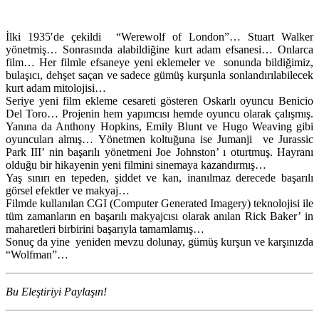
İlki 1935′de çekildi “Werewolf of London”… Stuart Walker
yönetmiş… Sonrasında alabildiğine kurt adam efsanesi… Onlarca
film… Her filmle efsaneye yeni eklemeler ve sonunda bildiğimiz,
bulaşıcı, dehşet saçan ve sadece gümüş kurşunla sonlandırılabilecek
kurt adam mitolojisi…
Seriye yeni film ekleme cesareti gösteren Oskarlı oyuncu Benicio
Del Toro… Projenin hem yapımcısı hemde oyuncu olarak çalışmış.
Yanına da Anthony Hopkins, Emily Blunt ve Hugo Weaving gibi
oyuncuları almış… Yönetmen koltuğuna ise Jumanji ve Jurassic
Park III’ nin başarılı yönetmeni Joe Johnston’ ı oturtmuş. Hayranı
olduğu bir hikayenin yeni filmini sinemaya kazandırmış…
Yaş sınırı en tepeden, şiddet ve kan, inanılmaz derecede başarılı
görsel efektler ve makyaj…
Filmde kullanılan CGI (Computer Generated Imagery) teknolojisi ile
tüm zamanların en başarılı makyajcısı olarak anılan Rick Baker’ in
maharetleri birbirini başarıyla tamamlamış…
Sonuç da yine yeniden mevzu dolunay, gümüş kurşun ve karşınızda
“Wolfman”…
Bu Eleştiriyi Paylaşın!