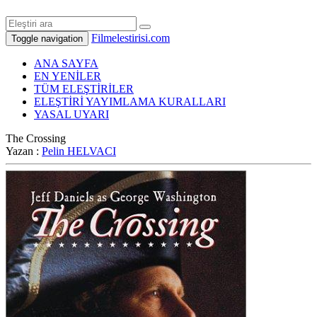
Filmelestirisi.com
Toggle navigation
ANA SAYFA
EN YENİLER
TÜM ELEŞTİRİLER
ELEŞTİRİ YAYIMLAMA KURALLARI
YASAL UYARI
The Crossing
Yazan :
Pelin HELVACI