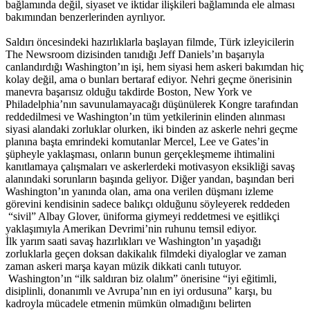
bağlamında değil, siyaset ve iktidar ilişkileri bağlamında ele alması
bakımından benzerlerinden ayrılıyor.
Saldırı öncesindeki hazırlıklarla başlayan filmde, Türk izleyicilerin
The Newsroom dizisinden tanıdığı Jeff Daniels’ın başarıyla
canlandırdığı Washington’ın işi, hem siyasi hem askeri bakımdan hiç
kolay değil, ama o bunları bertaraf ediyor. Nehri geçme önerisinin
manevra başarısız olduğu takdirde Boston, New York ve
Philadelphia’nın savunulamayacağı düşünülerek Kongre tarafından
reddedilmesi ve Washington’ın tüm yetkilerinin elinden alınması
siyasi alandaki zorluklar olurken, iki binden az askerle nehri geçme
planına başta emrindeki komutanlar Mercel, Lee ve Gates’in
şüpheyle yaklaşması, onların bunun gerçekleşmeme ihtimalini
kanıtlamaya çalışmaları ve askerlerdeki motivasyon eksikliği savaş
alanındaki sorunların başında geliyor. Diğer yandan, başından beri
Washington’ın yanında olan, ama ona verilen düşmanı izleme
görevini kendisinin sadece balıkçı olduğunu söyleyerek reddeden
“sivil” Albay Glover, üniforma giymeyi reddetmesi ve eşitlikçi
yaklaşımıyla Amerikan Devrimi’nin ruhunu temsil ediyor.
İlk yarım saati savaş hazırlıkları ve Washington’ın yaşadığı
zorluklarla geçen doksan dakikalık filmdeki diyaloglar ve zaman
zaman askeri marşa kayan müzik dikkati canlı tutuyor.
Washington’ın “ilk saldıran biz olalım” önerisine “iyi eğitimli,
disiplinli, donanımlı ve Avrupa’nın en iyi ordusuna” karşı, bu
kadroyla mücadele etmenin mümkün olmadığını belirten