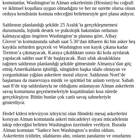
komutanlar, Washington’ın Alman askerlerinin (Hessian) bu coğrafi
ve iklimsel koşullara uygun olmadığını ve her ne surette olursa olsun
orduya kendisinin komuta edeceğini belirtmesiyle geri plana atılıyor.
Saldırının planlandığı şekilde 25 Aralık’ta gerçekleşmemesi
durumunda, lojistik destek ve psikolojik bakımdan ordunun
kalmayacağını öngören Washington’ın planına göre, Albay
Glover’ın komutasında sabah saat 5.30’dan itibaren iki bin asker beş
kayıkla nehirden geçecek ve Washington son kayık çıkana kadar
Trenton’a çıkmayacak. Karaya çıkıldıktan sonra iki kola ayrılarak
yapılacak saldırı saat 8’de başlayacak. Bazı ufak aksaklıklara
rağmen saldırının planlandığı şekilde gitmesinde Almanya’dan göç
etmiş Amerikalıların işbirliği, süngüden başka silahı olmayan ve
yorgunluktan yığılan askerlere moral oluyor. Saldırının Noel’de
başlaması da manevraya mistik ve spiritüel bir anlam veriyor. Sabah
saat 8’de top saldırılarıyla ne olduğunu anlamayan Alman askerlerin
savaş konumuna geçememeleriyle kuşatılmaları kısa sürede
gerçekleşiyor. Bütün bunlar çok canlı savaş sahneleriyle
gösteriliyor.
Hedef kitlesi televizyon izleyicisi olan filmdeki mesaj askerlerini
koruyan Alman komutanla askeri mücadeleyi siyasi mücadelenin
takip edeceğini belirten Washington üzerinden veriliyor. Burada
Alman komutan “Sadece ben Washington’a teslim oldum.
Askerlerim iyidirler, silahlarını alın, onların paralarını ve onurlarını