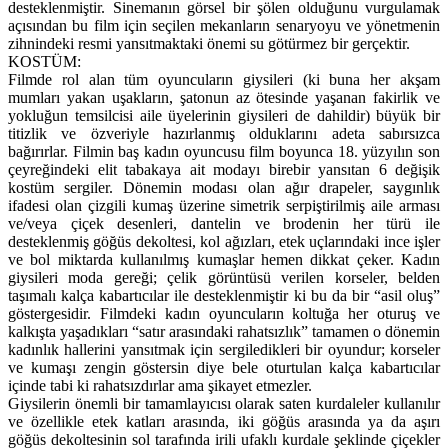
desteklenmiştir. Sinemanın görsel bir şölen olduğunu vurgulamak
açısından bu film için seçilen mekanların senaryoyu ve yönetmenin
zihnindeki resmi yansıtmaktaki önemi su götürmez bir gerçektir.
KOSTÜM:
Filmde rol alan tüm oyuncuların giysileri (ki buna her akşam
mumları yakan uşakların, şatonun az ötesinde yaşanan fakirlik ve
yokluğun temsilcisi aile üyelerinin giysileri de dahildir) büyük bir
titizlik ve özveriyle hazırlanmış olduklarını adeta sabırsızca
bağırırlar. Filmin baş kadın oyuncusu film boyunca 18. yüzyılın son
çeyreğindeki elit tabakaya ait modayı birebir yansıtan 6 değişik
kostüm sergiler. Dönemin modası olan ağır drapeler, saygınlık
ifadesi olan çizgili kumaş üzerine simetrik serpiştirilmiş aile arması
ve/veya çiçek desenleri, dantelin ve brodenin her türü ile
desteklenmiş göğüs dekoltesi, kol ağızları, etek uçlarındaki ince işler
ve bol miktarda kullanılmış kumaşlar hemen dikkat çeker. Kadın
giysileri moda gereği; çelik görüntüsü verilen korseler, belden
taşımalı kalça kabartıcılar ile desteklenmiştir ki bu da bir “asil oluş”
göstergesidir. Filmdeki kadın oyuncuların koltuğa her oturuş ve
kalkışta yaşadıkları “satır arasındaki rahatsızlık” tamamen o dönemin
kadınlık hallerini yansıtmak için sergiledikleri bir oyundur; korseler
ve kumaşı zengin göstersin diye bele oturtulan kalça kabartıcılar
içinde tabi ki rahatsızdırlar ama şikayet etmezler.
Giysilerin önemli bir tamamlayıcısı olarak saten kurdaleler kullanılır
ve özellikle etek katları arasında, iki göğüs arasında ya da aşırı
göğüs dekoltesinin sol tarafında irili ufaklı kurdale şeklinde çiçekler