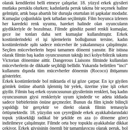
olarak kendilerini belli etmeye çalışırlar. 18. yüzyıl erkek giysileri
mutlaka peruklu olurken; kadınlarda peruk takma bir seçenek haline
gelmiştir, artık başa abartılı bir duruşla oturtulan iri şapkalar modadır.
Kumaşlar çoğunlukla ipek taftadan seçilmiştir. Film boyunca izlenen
her karedeki renk uyumu, hareket halinde olan oyuncuların
giydikleriyle de bozulmaz. Filmde gündüz pastel renkli kumaşlar,
gece ise tonları daha sert kumaşlar kullanılmıştır. Erkek
kostümlerindeki el işi işlemelerin bolluğunun tersine, kadın
kostümlerinde ışıltı sadece mücevher ile yakalanmaya çalışılmıştır.
Seçilen mücevherlerin hepsi tamamen dönemi yansıtır. Bir istisna
olarak filmin baş kadın oyuncusunun taktığı inci kolye/bilezik takımı
Victorian dönemine aittir. Dangerous Liaisons filminde kullanılan
mücevherlerin de dikkatle seçildiği bellidir. Yukarıda belirtilen “inci”
kullanımı dışında tüm mücevherler dönemin (Rococo) ihtişamını
gösterirler.
Erkek kostümlerinde bol miktarda el işi göze çarpar. En içe giyilen
gömlek üstüne abartılı işlenmiş bir yelek, üzerine yine işli ceket
giyilir. Filmin baş erkek oyuncusunun giysilerinin renkleri, baş kadın
oyuncusunun giysi renkleriyle uyum içindedir ve adeta iddiada
sadece birbirlerinin önüne geçmezler. Bunun da film içinde bilinçli
yapıldığı bir gerçektir ve direkt olarak filmin temasıyla
örtüşmektedir. 18. yüzyılın son çeyreğinde erkek ayakkabılarındaki
topuk yüksekliği radikal bir şekilde en aza (o döneme göre)
indirilmeye çalışılmıştır. Filmde orta boy topuklu ayakkabılar dikkat
çekiyor. Erkek giysisinin önemli bir tamamlayıcısı olarak peruk, bol