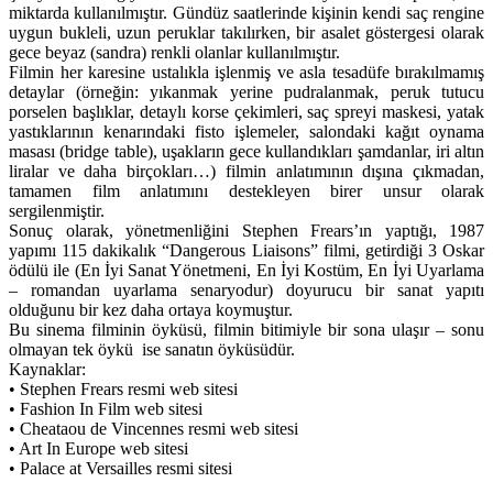
miktarda kullanılmıştır. Gündüz saatlerinde kişinin kendi saç rengine
uygun bukleli, uzun peruklar takılırken, bir asalet göstergesi olarak
gece beyaz (sandra) renkli olanlar kullanılmıştır.
Filmin her karesine ustalıkla işlenmiş ve asla tesadüfe bırakılmamış
detaylar (örneğin: yıkanmak yerine pudralanmak, peruk tutucu
porselen başlıklar, detaylı korse çekimleri, saç spreyi maskesi, yatak
yastıklarının kenarındaki fisto işlemeler, salondaki kağıt oynama
masası (bridge table), uşakların gece kullandıkları şamdanlar, iri altın
liralar ve daha birçokları…) filmin anlatımının dışına çıkmadan,
tamamen film anlatımını destekleyen birer unsur olarak
sergilenmiştir.
Sonuç olarak, yönetmenliğini Stephen Frears’ın yaptığı, 1987
yapımı 115 dakikalık “Dangerous Liaisons” filmi, getirdiği 3 Oskar
ödülü ile (En İyi Sanat Yönetmeni, En İyi Kostüm, En İyi Uyarlama
– romandan uyarlama senaryodur) doyurucu bir sanat yapıtı
olduğunu bir kez daha ortaya koymuştur.
Bu sinema filminin öyküsü, filmin bitimiyle bir sona ulaşır – sonu
olmayan tek öykü ise sanatın öyküsüdür.
Kaynaklar:
• Stephen Frears resmi web sitesi
• Fashion In Film web sitesi
• Cheataou de Vincennes resmi web sitesi
• Art In Europe web sitesi
• Palace at Versailles resmi sitesi