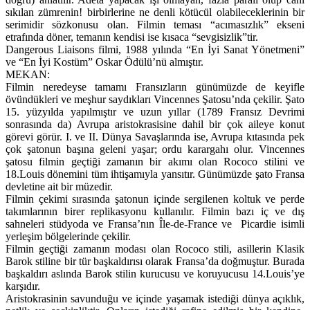
sıkılan zümrenin! birbirlerine ne denli kötücül olabileceklerinin bir
serimidir sözkonusu olan. Filmin teması “acımasızlık” ekseni
etrafında döner, temanın kendisi ise kısaca “sevgisizlik”tir.
Dangerous Liaisons filmi, 1988 yılında “En İyi Sanat Yönetmeni”
ve “En İyi Kostüm” Oskar Ödülü’nü almıştır.
MEKAN:
Filmin neredeyse tamamı Fransızların günümüzde de keyifle
övündükleri ve meşhur saydıkları Vincennes Şatosu’nda çekilir. Şato
15. yüzyılda yapılmıştır ve uzun yıllar (1789 Fransız Devrimi
sonrasında da) Avrupa aristokrasisine dahil bir çok aileye konut
görevi görür. I. ve II. Dünya Savaşlarında ise, Avrupa kıtasında pek
çok şatonun başına geleni yaşar; ordu karargahı olur. Vincennes
şatosu filmin geçtiği zamanın bir akımı olan Rococo stilini ve
18.Louis dönemini tüm ihtişamıyla yansıtır. Günümüzde şato Fransa
devletine ait bir müzedir.
Filmin çekimi sırasında şatonun içinde sergilenen koltuk ve perde
takımlarının birer replikasyonu kullanılır. Filmin bazı iç ve dış
sahneleri stüdyoda ve Fransa’nın Île-de-France ve Picardie isimli
yerleşim bölgelerinde çekilir.
Filmin geçtiği zamanın modası olan Rococo stili, asillerin Klasik
Barok stiline bir tür başkaldırısı olarak Fransa’da doğmuştur. Burada
başkaldırı aslında Barok stilin kurucusu ve koruyucusu 14.Louis’ye
karşıdır.
Aristokrasinin savunduğu ve içinde yaşamak istediği dünya açıklık,