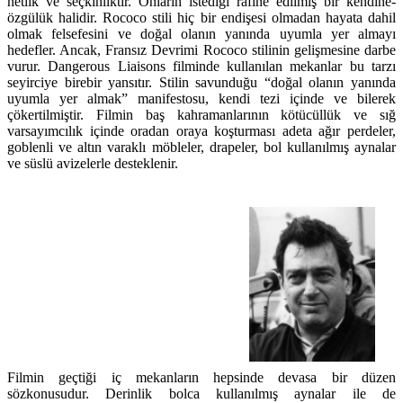
netlik ve seçkinliktir. Onların istediği rafine edilmiş bir kendine-
özgülük halidir. Rococo stili hiç bir endişesi olmadan hayata dahil
olmak felsefesini ve doğal olanın yanında uyumla yer almayı
hedefler. Ancak, Fransız Devrimi Rococo stilinin gelişmesine darbe
vurur. Dangerous Liaisons filminde kullanılan mekanlar bu tarzı
seyirciye birebir yansıtır. Stilin savunduğu “doğal olanın yanında
uyumla yer almak” manifestosu, kendi tezi içinde ve bilerek
çökertilmiştir. Filmin baş kahramanlarının kötücüllük ve sığ
varsayımcılık içinde oradan oraya koşturması adeta ağır perdeler,
goblenli ve altın varaklı möbleler, drapeler, bol kullanılmış aynalar
ve süslü avizelerle desteklenir.
Filmin geçtiği iç mekanların hepsinde devasa bir düzen
sözkonusudur. Derinlik bolca kullanılmış aynalar ile de