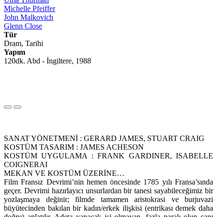
Michelle Pfeiffer
John Malkovich
Glenn Close
Tür
Dram, Tarihi
Yapım
120dk. Abd - İngiltere, 1988
SANAT YÖNETMENİ : GERARD JAMES, STUART CRAIG
KOSTÜM TASARIM : JAMES ACHESON
KOSTÜM UYGULAMA : FRANK GARDINER, ISABELLE
COIGNERAI
MEKAN VE KOSTÜM ÜZERİNE…
Film Fransız Devrimi’nin hemen öncesinde 1785 yılı Fransa’sında
geçer. Devrimi hazırlayıcı unsurlardan bir tanesi sayabileceğimiz bir
yozlaşmaya değinir; filmde tamamen aristokrasi ve burjuvazi
büyütecinden bakılan bir kadın/erkek ilişkisi (entrikası demek daha
doğru) anlatılır. Adeta yapacak işi olmayan, fazla paralı olup canı