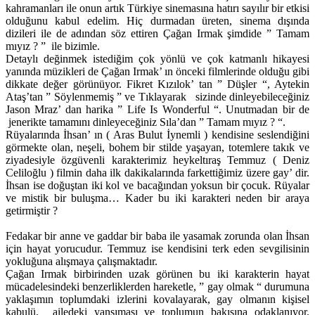
kahramanları ile onun artık Türkiye sinemasına hatırı sayılır bir etkisi
olduğunu kabul edelim. Hiç durmadan üreten, sinema dışında
dizileri ile de adından söz ettiren Çağan Irmak şimdide ” Tamam
mıyız ? ” ile bizimle.
Detaylı değinmek istediğim çok yönlü ve çok katmanlı hikayesi
yanında müzikleri de Çağan Irmak’ ın önceki filmlerinde olduğu gibi
dikkate değer görünüyor. Fikret Kızılok’ tan ” Düşler “, Aytekin
Ataş’tan ” Söylenmemiş ” ve Tıklayarak sizinde dinleyebileceğiniz
Jason Mraz’ dan harika ” Life Is Wonderful “. Unutmadan bir de
jenerikte tamamını dinleyeceğiniz Sıla’dan ” Tamam mıyız ? “.
Rüyalarında İhsan’ ın ( Aras Bulut İynemli ) kendisine seslendiğini
görmekte olan, neşeli, bohem bir stilde yaşayan, totemlere takık ve
ziyadesiyle özgüvenli karakterimiz heykeltıraş Temmuz ( Deniz
Celiloğlu ) filmin daha ilk dakikalarında farkettiğimiz üzere gay’ dir.
İhsan ise doğuştan iki kol ve bacağından yoksun bir çocuk. Rüyalar
ve mistik bir buluşma… Kader bu iki karakteri neden bir araya
getirmiştir ?
Fedakar bir anne ve gaddar bir baba ile yasamak zorunda olan İhsan
için hayat yorucudur. Temmuz ise kendisini terk eden sevgilisinin
yokluğuna alışmaya çalışmaktadır.
Çağan Irmak birbirinden uzak görünen bu iki karakterin hayat
mücadelesindeki benzerliklerden hareketle, ” gay olmak “ durumuna
yaklaşımın toplumdaki izlerini kovalayarak, gay olmanın kişisel
kabulü, ailedeki yansıması ve toplumun bakışına odaklanıyor.