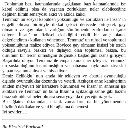
Toplumun bazı katmanlarında aşağılanan bazı katmanlarında ise
kabul edilmiş olsa da yaşanan zorlukların neler olabileceğine
değinen filmin senaryosu akıcı ve akılda kalıcı.
Temmuz’ un sosyal kabulden yoksunluğu ve zorlukları ile İhsan’ ın
engelli olması birbiriyle dikkat çekici derecede örtüşerek gay
olmanın ve gay olarak varlığını sürdürmenin zorluklarına işaret
ediyor. İhsan’ ın fiziksel eksikliğini etkili bir araç olarak
değerlendiren / kullanan yönetmen, Temmuz’ un ruhsal ve toplumsal
yoksunluğunu realize ediyor. Böylece gay olmanın kişisel bir tercih
olduğu savıyla baskıcı ve dışlayıcı olan toplumsal bakışa, bu
durumun bir tercih olmadığını doğmakla başladığını izaha girişiyor.
Başarılıda oluyor. Temmuz ile empati kuran her izleyici, Temmuz’
un suskunluğunu kıstırılmışlığını ve babasına haykırarak zirvesini
yapan isyanını anlıyor ve hissediyor.
Deniz Celiloğlu’ nun arada bir tekleyen ve abartılı oyunculuğu
dışında oyunculuklar dozunda ve yeterli. Açıkçası anne karakterinin
aniden mafyavari bir karaktere bürünmesi ve İhsan’ ın annesini işe
aldıkları ve Temmuz’ un bunu İhsan’ a açıkladığı sahne gibi hazmı
biraz sıkıntılı sahneler olmasa senaryoya da diyeceğimiz yok.
Bir ağlatma üstadından, ustalık zamanların da bir yönetmenden
hüzünlü dakikalar ve yeni bir ağlatma denemesi.
İyi seyirler….
Bu Eleştiriyi Paylaşın!