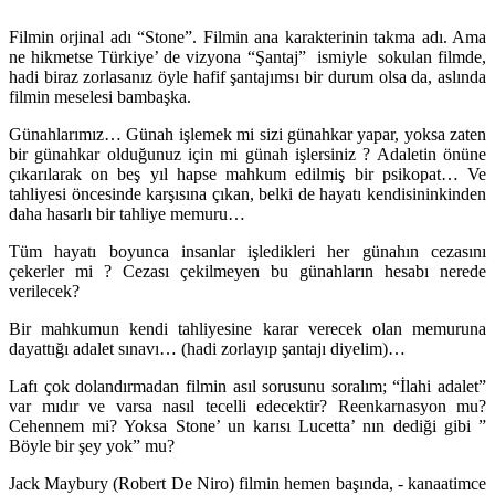
Filmin orjinal adı “Stone”. Filmin ana karakterinin takma adı. Ama
ne hikmetse Türkiye’ de vizyona “Şantaj” ismiyle sokulan filmde,
hadi biraz zorlasanız öyle hafif şantajımsı bir durum olsa da, aslında
filmin meselesi bambaşka.
Günahlarımız… Günah işlemek mi sizi günahkar yapar, yoksa zaten
bir günahkar olduğunuz için mi günah işlersiniz ? Adaletin önüne
çıkarılarak on beş yıl hapse mahkum edilmiş bir psikopat… Ve
tahliyesi öncesinde karşısına çıkan, belki de hayatı kendisininkinden
daha hasarlı bir tahliye memuru…
Tüm hayatı boyunca insanlar işledikleri her günahın cezasını
çekerler mi ? Cezası çekilmeyen bu günahların hesabı nerede
verilecek?
Bir mahkumun kendi tahliyesine karar verecek olan memuruna
dayattığı adalet sınavı… (hadi zorlayıp şantajı diyelim)…
Lafı çok dolandırmadan filmin asıl sorusunu soralım; “İlahi adalet”
var mıdır ve varsa nasıl tecelli edecektir? Reenkarnasyon mu?
Cehennem mi? Yoksa Stone’ un karısı Lucetta’ nın dediği gibi ”
Böyle bir şey yok” mu?
Jack Maybury (Robert De Niro) filmin hemen başında, - kanaatimce