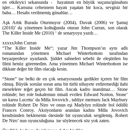
en etkileyici sekansında - hayatının en büyük suçunu/günahını
işler… Karısına cehennem hayatı yaşatan bir koca, sevgisiz bir
baba… Hesabı verilmemiş günahlar…
Aşk Artık Burada Oturmuyor (2004), Duvak (2006) ve Şantaj
(2010)’ da yönetmen koltuğunda oturan John Curran, son olarak
The Killer Inside Me (2010) ‘ de senaryoyu yazdı…
xxxxxJohn Curran
“The Killer Inside Me“; yazar Jim Thompson’ın aynı adlı
romanından yönetmen Michael Winterbottom tarafından
beyazperdeye uyarlandı. Şiddet sahneleri sebebi ile eleştirilen bu
filmi henüz göremedim. Ama yönetmen Michael Winterbottom ise
dikkate değer bir film olacağı kesin.
“Stone” ise belki de en çok senaryosunda gedikler içeren bir film
olmuş. Büyük sorular soran ama bir türlü nihayete erdiremediği ilahi
meselelere teğet geçen bir film. Ancak kadro inanılmaz… Stone
rolünde; her role bukalemun misali evrilen Edward Norton, Stone’
un karısı Lucetta’ da Milla Jovovich , tahliye memuru Jack Maybury
rolünde Robert De Niro ve onun eşi Madylyn rolünde bol ödüllü
Frances Conroy. Aksiyonların aranılan kadını Milla Jovovich
kendisinden beklenenin ötesinde bir oyunculuk sergilemiş. Robert
De Niro’ nun oyunculuğuna ise söylenecek söz yok zaten.