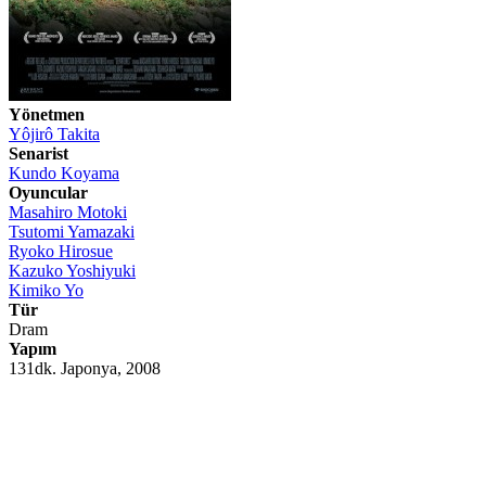
Yönetmen
Yôjirô Takita
Senarist
Kundo Koyama
Oyuncular
Masahiro Motoki
Tsutomi Yamazaki
Ryoko Hirosue
Kazuko Yoshiyuki
Kimiko Yo
Tür
Dram
Yapım
131dk. Japonya, 2008