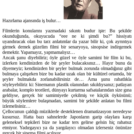
Hazırlama ajansında iş bulur…
Filmlerin konularını yazmadaki sıkıntı budur işte: Bu şekilde
okunduğunda, okuyucuda “eee ne ki şimdi bu?” hissiyatı
uyandıracak olan bu tarz anlatımlar da yazar bilir ki, çok ayrıntıya
girmek demek güzelim filmi bir senaryoya, sinopsise indirgemek
demektir. Yapamayız, yapmamalıyız…
Ancak şunu diyebiliriz; öyle güzel ve öyle samimi bir film ki bu,
izlerken kendinizden de bir şeyler bulacaksınız… Hayır bunu da
diyemeyiz; kendinizden bir şeyler bulmak zorunda olmadığınız gibi
bulmaya çalışırken bize bu kadar uzak olan bir kültürel ortamda, bir
şeyler bulmakda zorlanabilirsiniz de… Ama şunu rahatlıkla
söyleyebiliriz ki: Sinemanın plastik olanından sıkıldıysanız; patlayan
arabalar, komplo teorileri, dünyayı kurtarma safsatalarından size gına
geldiyse, gerçek bir samimiyetle çekilmiş ve küçük öyküsünü;
büyük söylemlere bulaşmadan, samimi bir şekilde anlatan bu filmi
izlemelisiniz…
Çellocunun çaldığı müziklerle desteklenen dramatizasyon neredeyse
kusursuz. Hatta bazı sahnelerde Japonların garip olaylara karşı
geleneksel tepkileri bize ne kadar ters gelirse gelsin hiç rahatsız
etmiyor. Yadırgayıcı ya da yargılayıcı olmadan izlerseniz önünüze
gerçek bir sinema filmi açılıyor…