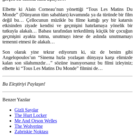
Elbette ki Alain Corneau’nun yönettiği “Tous Les Matins Du
Monde” (Dünyanın tüm sabahları) kıvamında ya da türünde bir film
değil bu… Çellocunun müzikle bu filme kattığı şey bir katarsis
etkisinden ziyade kendisi ve geçmişini hatırlamaya yönelik bir
tutkuyla alakalı… Babası tarafından terkedilmiş küçük bir çocuğun
geçmişini ayakta tutma, unutmayı istese de aslında unutmamayı
temenni etmesi ile alakalı…
Son olarak yine tekrar ediyorum ki, siz de benim gibi
Angelopoulos’un “Sinema hızla yozlaşan dünyaya karşı elimizde
kalan son silahımızdır…” sözüne inanıyorsanız bu filmi izleyiniz;
elbette ki “Tous Les Matins Du Monde” filmini de…
Bu Eleştiriyi Paylaşın!
Benzer Yazılar
Gizli Sayılar
The Hurt Locker
Me And Orson Welles
The Wolverine
Zabriskie Noktası