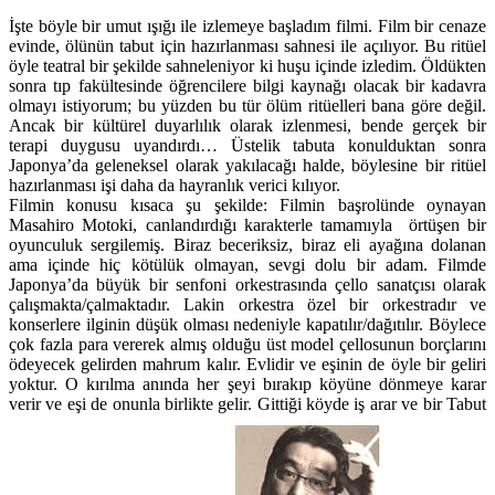
İşte böyle bir umut ışığı ile izlemeye başladım filmi. Film bir cenaze
evinde, ölünün tabut için hazırlanması sahnesi ile açılıyor. Bu ritüel
öyle teatral bir şekilde sahneleniyor ki huşu içinde izledim. Öldükten
sonra tıp fakültesinde öğrencilere bilgi kaynağı olacak bir kadavra
olmayı istiyorum; bu yüzden bu tür ölüm ritüelleri bana göre değil.
Ancak bir kültürel duyarlılık olarak izlenmesi, bende gerçek bir
terapi duygusu uyandırdı… Üstelik tabuta konulduktan sonra
Japonya’da geleneksel olarak yakılacağı halde, böylesine bir ritüel
hazırlanması işi daha da hayranlık verici kılıyor.
Filmin konusu kısaca şu şekilde: Filmin başrolünde oynayan
Masahiro Motoki, canlandırdığı karakterle tamamıyla örtüşen bir
oyunculuk sergilemiş. Biraz beceriksiz, biraz eli ayağına dolanan
ama içinde hiç kötülük olmayan, sevgi dolu bir adam. Filmde
Japonya’da büyük bir senfoni orkestrasında çello sanatçısı olarak
çalışmakta/çalmaktadır. Lakin orkestra özel bir orkestradır ve
konserlere ilginin düşük olması nedeniyle kapatılır/dağıtılır. Böylece
çok fazla para vererek almış olduğu üst model çellosunun borçlarını
ödeyecek gelirden mahrum kalır. Evlidir ve eşinin de öyle bir geliri
yoktur. O kırılma anında her şeyi bırakıp köyüne dönmeye karar
verir ve eşi de onunla birlikte gelir. Gittiği köyde iş arar ve bir Tabut