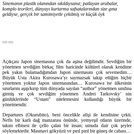
Sinemanın plastik olanından sıkıldıysanız; patlayan arabalar,
komplo teorileri, dünyayı kurtarma safsatalarından size gına
geldiyse, gerçek bir samimiyetle çekilmiş ve küçük öyk
Açıkçası Japon sinemasına çok da aşina değilimdir. Sevdiğim bir
yönetmen sevdiğim birkaç film haricinde kültürel olarak kendime
pek yakın bulamadığımdan Japon sinemasını çok sevemedim…
Büyük Usta Akira Kurosawa’yı saymazsak takip ettiğim hiçbir
yönetmen yoktur Japon sinemasından… Kurosawa ise ülkesinin
sınırlarını aşıp/kırıp tüm dünyada sayılan “author” yönetmen sınıfına
girmiş ve çok sevdiğim yönetmen Andrei Tarkovsky’ nin
günlüklerinde “Ustam” nitelemesini kullandığı büyük bir
yönetmendir.
Departures (Okurubito), beni öncelikle afişi ile kendisine çekti.
Nefis bir karlı dağ manzarası önünde, yemyeşil otların üzerinde,
takım elbisesi ile çello çalan bir insan; umuda dair çok şeyler
söylemektedir. Masmavi gökyüzü ve pırıl pırıl bir güneş de cabası…