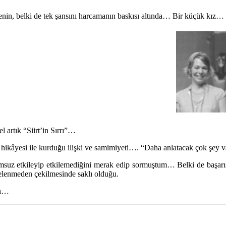
enin, belki de tek şansını harcamanın baskısı altında… Bir küçük kı
el artık “Siirt’in Sırrı”…
ikâyesi ile kurduğu ilişki ve samimiyeti…. “Daha anlatacak çok şey var
suz etkileyip etkilemediğini merak edip sormuştum… Belki de başarısın
telenmeden çekilmesinde saklı olduğu.
ın…