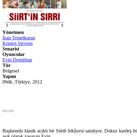
Yönetmen
İnan Temelkuran
Kristen Stevens
Senarist
Oyuncular
Evin Demirhan
Tür
Belgesel
Yapım
99dk. Türkiye, 2012
Başlarında klasik acıklı bir Siirtli hikâyesi sanılıyor. Dokuz kardeş
aşık olarak yaşayan Evin…