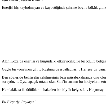
Enerjisi hiç kaybolmayan ve kaybettiğinde şehrine boynu bükük gitm
Altın Koza’da enerjisi ve kurguda ki etkileyiciliği ile bir ödüllü belges
Güçlü bir yönetmen çift… Rüştünü de ispatladılar… Her şey bir yana h
Ben söyleşide belgeselin çekilmesinin bazı müsabakalarında onu olum
soruydu…. Oysa apaçık ortada olan Siirt’in sırrının bu hikâyelerin er
Her dakikası ile ödülülerini hakeden bir büyük belgesel… Kaçırmay
Bu Eleştiriyi Paylaşın!