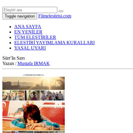
Filmelestirisi.com
Toggle navigation
ANA SAYFA
EN YENİLER
TÜM ELEŞTİRİLER
ELEŞTİRİ YAYIMLAMA KURALLARI
YASAL UYARI
Siirt’In Sırrı
Yazan :
Mustafa IRMAK