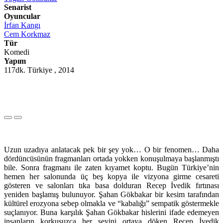
Senarist
Oyuncular
İrfan Kangı
Cem Korkmaz
Tür
Komedi
Yapım
117dk. Türkiye , 2014
Uzun uzadıya anlatacak pek bir şey yok… O bir fenomen… Daha
dördüncüsünün fragmanları ortada yokken konuşulmaya başlanmıştı
bile. Sonra fragmanı ile zaten kıyamet koptu. Bugün Türkiye’nin
hemen her salonunda üç beş kopya ile vizyona girme cesareti
gösteren ve salonları tıka basa dolduran Recep İvedik fırtınası
yeniden başlamış bulunuyor. Şahan Gökbakar bir kesim tarafından
kültürel erozyona sebep olmakla ve “kabalığı” sempatik göstermekle
suçlanıyor. Buna karşılık Şahan Gökbakar hislerini ifade edemeyen
insanların korkusuzca her şeyini ortaya döken Recep İvedik