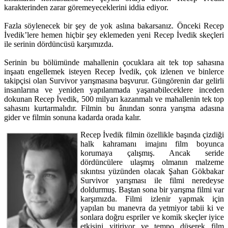
karakterinden zarar göremeyeceklerini iddia ediyor.
Fazla söylenecek bir şey de yok aslına bakarsanız. Önceki Recep
İvedik’lere hemen hiçbir şey eklemeden yeni Recep İvedik skeçleri
ile serinin dördüncüsü karşımızda.
Serinin bu bölümünde mahallenin çocuklara ait tek top sahasına
inşaatı engellemek isteyen Recep İvedik, çok izlenen ve binlerce
takipçisi olan Survivor yarışmasına başvurur. Güngörenin dar gelirli
insanlarına ve yeniden yapılanmada yaşanabileceklere inceden
dokunan Recep İvedik, 500 milyarı kazanmalı ve mahallenin tek top
sahasını kurtarmalıdır. Filmin bu ânından sonra yarışma adasına
gider ve filmin sonuna kadarda orada kalır.
Recep İvedik filmin özellikle başında çizdiği
halk kahramanı imajını film boyunca
korumaya çalışmış. Ancak seride
dördüncülere ulaşmış olmanın malzeme
sıkıntısı yüzünden olacak Şahan Gökbakar
Survivor yarışması ile filmi neredeyse
doldurmuş. Baştan sona bir yarışma filmi var
karşımızda. Filmi izlenir yapmak için
yapılan bu manevra da yetmiyor tabii ki ve
sonlara doğru espriler ve komik skeçler iyice
etkisini yitiriyor ve tempo düşerek film