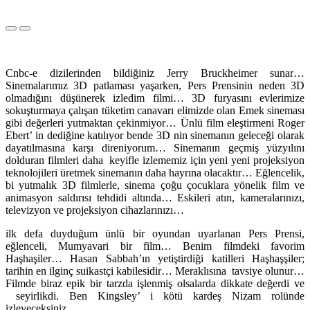
Cnbc-e dizilerinden bildiğiniz Jerry Bruckheimer sunar…
Sinemalarımız 3D patlaması yaşarken, Pers Prensinin neden 3D
olmadığını düşünerek izledim filmi… 3D furyasını evlerimize
sokuşturmaya çalışan tüketim canavarı elimizde olan Emek sineması
gibi değerleri yutmaktan çekinmiyor… Ünlü film eleştirmeni Roger
Ebert’ in dediğine katılıyor bende 3D nin sinemanın geleceği olarak
dayatılmasına karşı direniyorum… Sinemanın geçmiş yüzyılını
dolduran filmleri daha keyifle izlememiz için yeni yeni projeksiyon
teknolojileri üretmek sinemanın daha hayrına olacaktır… Eğlencelik,
bi yutmalık 3D filmlerle, sinema çoğu çocuklara yönelik film ve
animasyon saldırısı tehdidi altında… Eskileri atın, kameralarınızı,
televizyon ve projeksiyon cihazlarınızı…
ilk defa duyduğum ünlü bir oyundan uyarlanan Pers Prensi,
eğlenceli, Mumyavari bir film… Benim filmdeki favorim
Haşhaşiler… Hasan Sabbah’ın yetiştirdiği katilleri Haşhaşşiler;
tarihin en ilginç suikastçi kabilesidir… Meraklısına tavsiye olunur…
Filmde biraz epik bir tarzda işlenmiş olsalarda dikkate değerdi ve
seyirlikdi. Ben Kingsley’ i kötü kardeş Nizam rolünde
izleyeceksiniz…