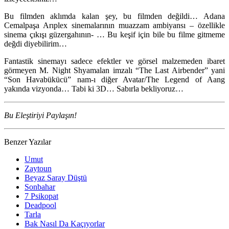
Bu filmden aklımda kalan şey, bu filmden değildi… Adana
Cemalpaşa Arıplex sinemalarının muazzam ambiyansı – özellikle
sinema çıkışı güzergahının- … Bu keşif için bile bu filme gitmeme
değdi diyebilirim…
Fantastik sinemayı sadece efektler ve görsel malzemeden ibaret
görmeyen M. Night Shyamalan imzalı “The Last Airbender” yani
“Son Havabükücü” nam-ı diğer Avatar/The Legend of Aang
yakında vizyonda… Tabi ki 3D… Sabırla bekliyoruz…
Bu Eleştiriyi Paylaşın!
Benzer Yazılar
Umut
Zaytoun
Beyaz Saray Düştü
Sonbahar
7 Psikopat
Deadpool
Tarla
Bak Nasıl Da Kaçıyorlar