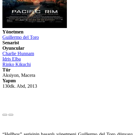
Yönetmen
Guillermo del Toro
Senarist
Oyuncular
Charlie Hunnam
Idris Elba
Rinko Kikuchi
Tür
Aksiyon, Macera
Yapım
130dk. Abd, 2013
“Hellboy” serisinin başarılı yönetmeni Guillermo del Toro dünyayı