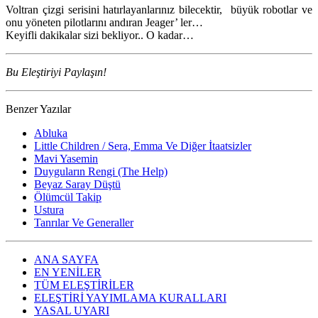
Voltran çizgi serisini hatırlayanlarınız bilecektir, büyük robotlar ve
onu yöneten pilotlarını andıran Jeager’ ler…
Keyifli dakikalar sizi bekliyor.. O kadar…
Bu Eleştiriyi Paylaşın!
Benzer Yazılar
Abluka
Little Children / Sera, Emma Ve Diğer İtaatsizler
Mavi Yasemin
Duyguların Rengi (The Help)
Beyaz Saray Düştü
Ölümcül Takip
Ustura
Tanrılar Ve Generaller
ANA SAYFA
EN YENİLER
TÜM ELEŞTİRİLER
ELEŞTİRİ YAYIMLAMA KURALLARI
YASAL UYARI