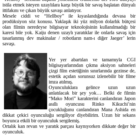
istila etmek isteyen uzaylılara karşı büyük bir savaş başlatan dünyalı
ittifakını ve çıkan büyük savaşı anlatıyor.
Mesele ciddi ve “Hellboy” ile kıyaslandığında devasa bir
prodüksiyon söz konusu. Yaklaşık iki yüz milyon dolarlık bütçesi
olan filmin neredeyse bilgisayar teknolojisinin kullanılmadığı bir
karesi bile yok. Kaiju denen uzaylı yaratıklar ile onlarla savaş için
tasarlanmış dev makinalar / robotların nam-ı diğer Jaeger’ lerin
savaşı.
Yer yer abartılan ve tamamıyla CGI
bilgisayarlarından çıkma aksiyon sahneleri
çizgi film estetiğinin sınırlarında gezinse de,
estetik açıdan sorunsuz izlenebilir bir filme
imza atılmış.
Oyunculuklara gelince uzun uzun
anlatılacak bir şey yok… Belki de filmin
“Mako Mori” karakterini canlandıran Japon
asıllı oyuncusu Rinko Kikuchi’nin
çocukluğunu canlandıran Mana Ashida en
dikkat çekici oyunculuğu sergiliyor diyebilirim. Uzun bir sekans
boyunca etkili bir oyunculuk sergilemiş.
Ortalık kan revan ve yaratık parçası kaynıyorken dikkate değer bir
oyunculuk.