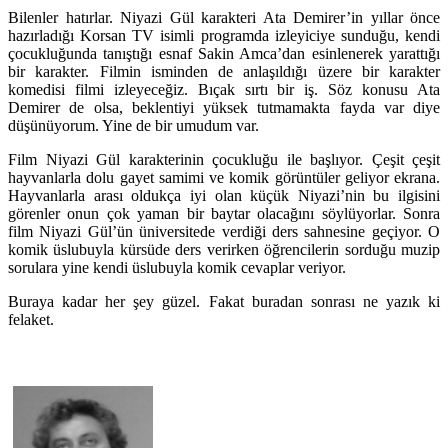
Bilenler hatırlar. Niyazi Gül karakteri Ata Demirer’in yıllar önce
hazırladığı Korsan TV isimli programda izleyiciye sunduğu, kendi
çocukluğunda tanıştığı esnaf Sakin Amca’dan esinlenerek yarattığı
bir karakter. Filmin isminden de anlaşıldığı üzere bir karakter
komedisi filmi izleyeceğiz. Bıçak sırtı bir iş. Söz konusu Ata
Demirer de olsa, beklentiyi yüksek tutmamakta fayda var diye
düşünüyorum. Yine de bir umudum var.
Film Niyazi Gül karakterinin çocukluğu ile başlıyor. Çeşit çeşit
hayvanlarla dolu gayet samimi ve komik görüntüler geliyor ekrana.
Hayvanlarla arası oldukça iyi olan küçük Niyazi’nin bu ilgisini
görenler onun çok yaman bir baytar olacağını söylüyorlar. Sonra
film Niyazi Gül’ün üniversitede verdiği ders sahnesine geçiyor. O
komik üslubuyla kürsüde ders verirken öğrencilerin sorduğu muzip
sorulara yine kendi üslubuyla komik cevaplar veriyor.
Buraya kadar her şey güzel. Fakat buradan sonrası ne yazık ki
felaket.