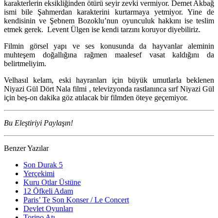
karakterlerin eksikliğinden ötürü seyir zevki vermiyor. Demet Akbağ
ismi bile Şahmerdan karakterini kurtarmaya yetmiyor. Yine de
kendisinin ve Şebnem Bozoklu’nun oyunculuk hakkını ise teslim
etmek gerek. Levent Ülgen ise kendi tarzını koruyor diyebiliriz.
Filmin görsel yapı ve ses konusunda da hayvanlar aleminin
muhteşem doğallığına rağmen maalesef vasat kaldığını da
belirtmeliyim.
Velhasıl kelam, eski hayranları için büyük umutlarla beklenen
Niyazi Gül Dört Nala filmi , televizyonda rastlanınca sırf Niyazi Gül
için beş-on dakika göz atılacak bir filmden öteye geçemiyor.
Bu Eleştiriyi Paylaşın!
Benzer Yazılar
Son Durak 5
Yerçekimi
Kuru Otlar Üstüne
12 Öfkeli Adam
Paris’ Te Son Konser / Le Concert
Devlet Oyunları
Torino Atı