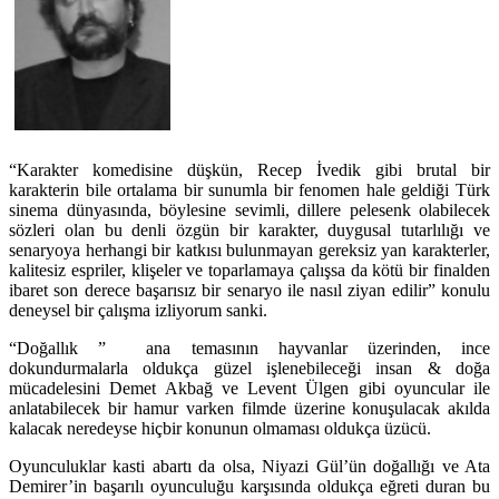
“Karakter komedisine düşkün, Recep İvedik gibi brutal bir
karakterin bile ortalama bir sunumla bir fenomen hale geldiği Türk
sinema dünyasında, böylesine sevimli, dillere pelesenk olabilecek
sözleri olan bu denli özgün bir karakter, duygusal tutarlılığı ve
senaryoya herhangi bir katkısı bulunmayan gereksiz yan karakterler,
kalitesiz espriler, klişeler ve toparlamaya çalışsa da kötü bir finalden
ibaret son derece başarısız bir senaryo ile nasıl ziyan edilir” konulu
deneysel bir çalışma izliyorum sanki.
“Doğallık ” ana temasının hayvanlar üzerinden, ince
dokundurmalarla oldukça güzel işlenebileceği insan & doğa
mücadelesini Demet Akbağ ve Levent Ülgen gibi oyuncular ile
anlatabilecek bir hamur varken filmde üzerine konuşulacak akılda
kalacak neredeyse hiçbir konunun olmaması oldukça üzücü.
Oyunculuklar kasti abartı da olsa, Niyazi Gül’ün doğallığı ve Ata
Demirer’in başarılı oyunculuğu karşısında oldukça eğreti duran bu