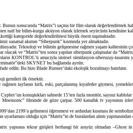
tır. Bunun sonucunda “Matrix”i saçma bir film olarak değerlendirmek haks
n naif bir bilim-kurgu aksiyon olarak izlemek seyircinin kendisine kal
kkettiği kategoride değerlendirilmesi büyük önem taşımaktadır.
miz sanatsal akımın “Siberpunk” kısmında yer almaktadır.
r dünyadır. Teknoloji ve bilimin gelişmesine rağmen yaşam kalitesinin ç
r olacak ve “Matrix”ten sonra yapılan siberpunk çalışmalar da “Matrix”
nların KONTROL’ü amacıyla sinirsel simülasyon-siberuzay-tasarımı yapı
“Terminatör”deki SKYNET bu bağlamda ayrılır.
fade edilir. Bu bize Blade Runner’daki ekolojik bozulmayı hatırlatır.
ji gemileri ilk örnektir.
 rağmen tayfanın kirli, eski, parçalanmış kıyafetler giymesi, yemekl
e Cypher’un konuştukları sahnede 15’ten fazla monitör, sayısız kablolar
ny Mnemonic” filminde de göze çarpar. 500 kanallık tv yayınının izl
9’dan 2199’a gelinmesi öğrenmesi ve ardından kusması ile sembolize e
yarlaması olduğu için “Matrix”in de buralardan alıntı yapmasından d
trix yapısına tekrar girişleri herhangi bir arayüz olmadan –Ghost in