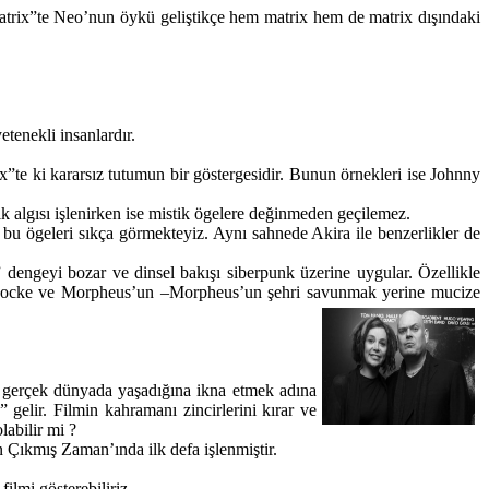
“Matrix”te Neo’nun öykü geliştikçe hem matrix hem de matrix dışındaki
tenekli insanlardır.
”te ki kararsız tutumun bir göstergesidir. Bunun örnekleri ise Johnny
 algısı işlenirken ise mistik ögelere değinmeden geçilemez.
 bu ögeleri sıkça görmekteyiz. Aynı sahnede Akira ile benzerlikler de
z” dengeyi bozar ve dinsel bakışı siberpunk üzerine uygular. Özellikle
an Locke ve Morpheus’un –Morpheus’un şehri savunmak yerine mucize
u gerçek dünyada yaşadığına ikna etmek adına
elir. Filmin kahramanı zincirlerini kırar ve
labilir mi ?
 Çıkmış Zaman’ında ilk defa işlenmiştir.
ilmi gösterebiliriz.