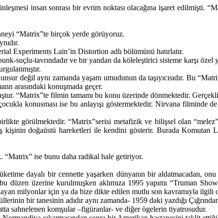
ünleşmesi insan sonrası bir evrim noktası olacağına işaret edilmişti. 
hneyi “Matrix”te birçok yerde görüyoruz.
ynıdır.
ial Experiments Lain’in Distortion adlı bölümünü hatırlatır.
-suçlu-tavrındadır ve bir yandan da köleleştirici sisteme karşı özel ye
urgulanmıştır.
 unsur değil aynı zamanda yaşam umudunun da taşıyıcısıdır. Bu “Matrix
mann arasındaki konuşmada geçer.
uştur. “Matrix”te filmin tamamı bu konu üzerinde dönmektedir. Gerçeklik
 çocukla konusması ise bu anlayışı göstermektedir. Nirvana filminde de
irlikte görülmektedir. “Matrix”serisi metafizik ve bilişsel olan “mele
miş kişinin doğaüstü hareketleri ile kendini gösterir. Burada Komut
 “Matrix” ise bunu daha radikal hale getiriyor.
tüketime dayalı bir cennette yaşarken dünyanın bir aldatmacadan, on
 bu düzen üzerine kurulmuşken aklımıza 1995 yapımı “Truman Show” g
yan milyonlar için ya da bize dikte edilen mutlu son kavramıyla ilgili o
lerinin bir tanesinin adıdır aynı zamanda- 1959 daki yazdığı Çığrından
ta sahnelenen komşular –figüranlar- ve diğer ögelerin tiyatrosudur.
Normandiya çıkarmasından sonra bir Amerikan hastanesini taklit ettiği f