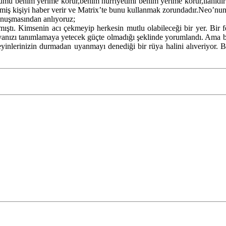
mu benim yerime korur,benim hürriyetimi benim yerime korur,ilahidir ve
lmiş kişiyi haber verir ve Matrix’te bunu kullanmak zorundadır.Neo’nu
onuşmasından anlıyoruz;
mıştı. Kimsenin acı çekmeyip herkesin mutlu olabileceği bir yer. Bir 
yanızı tanımlamaya yetecek güçte olmadığı şeklinde yorumlandı. Ama ban
nlerinizin durmadan uyanmayı denediği bir rüya halini alıveriyor. Bu