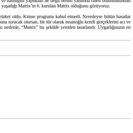
 ilahiliğini yaptıkları ile değil benim yanımda fiilen bulunmasından
n yaşadığı Matrix’in 6. kurulan Matrix olduğunu görüyoruz.
felaket oldu. Kimse programı kabul etmedi. Neredeyse bütün hasatlar
a soracak olursan, bir tür olarak insanoğlu kendi gerçeklerini acı ve
 nedenle, “Matrix” bu şekilde yeniden tasarlandı: Uygarlığınızın en