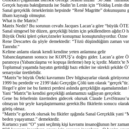
Gerçek hayata baktığımızda ise Stalin’in Lenin için “Yoldaş Lenin din
Sanal gerçeklik örneklerinin hepsinde “René Magritte” dokunuşunu gör
ilham kaynağı olmuştur.
What is the Matrix?
Matrix Nedir? Bu sorunun cevabı Jacques Lacan’a göre “büyük ÖTE
Sanal simgesel bir düzen, gerçekliği bizim için şekillendiren ağdır.O
Büyük Öteki ipleri çeker,özneler konuşmaz konuşturuluyordur. Özne
Rene Descartes da şöyle demektedir: “Tözü düşündüğüm zaman var o
Tanrıdır.“
Kelime anlamı olarak kendi kendine yeten anlamına gelir
Yabancılaşmanın sonucu ise KOPUŞ’a doğru gider. Lacan’a göre ÖTEKİ’
paranoya (Yabancılaşma ve kopuşa ilerleme) hep iç içedir. Matrix’t
Toplumsal yaşamda hayatın getirdiği bazı etkiler ise sürekli şekild
senaryolar üretilebilir.
“Matrix”te büyük Öteki kavramını Dev bilgisayarlar olarak görüyoruz.
1999 bu perdedir ve 2199’daki Gerçeğin Çölü tam olarak “gerçek”tir.
Hegel’e göre ise bu fantezi perdesi aslında gerçekliğin aşamalarından
Yani “Matrix”in kendisi gerçekliği anlamamızı sağlayan gerçektir.
Gene bu felsefenin üzerinden gidecek olursak Claude LeviStrauss’un 
olmayan bir şeyle karşılaştırmamız gerekir.Bu fikirlerin sonucu ola
görüş olmaz.
“Matrix”e gelecek olursak bu fikirler ışığında Sanal Gerçeklik yani
beden yaşayamaz.” demektedir.
Kurtarıcı yani “O” yani seçilmiş kişi kavramı insanoğlunun her zaman