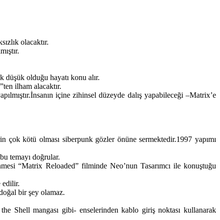
ızlık olacaktır.
mıştır.
ok düşük olduğu hayatı konu alır.
ten ilham alacaktır.
lmıştır.İnsanın içine zihinsel düzeyde dalış yapabileceği –Matrix’e
erin çok kötü olması siberpunk gözler önüne sermektedir.1997 yapımı
 bu temayı doğrular.
enmesi “Matrix Reloaded” filminde Neo’nun Tasarımcı ile konuştuğu
dilir.
oğal bir şey olamaz.
 the Shell mangası gibi- enselerinden kablo giriş noktası kullanarak