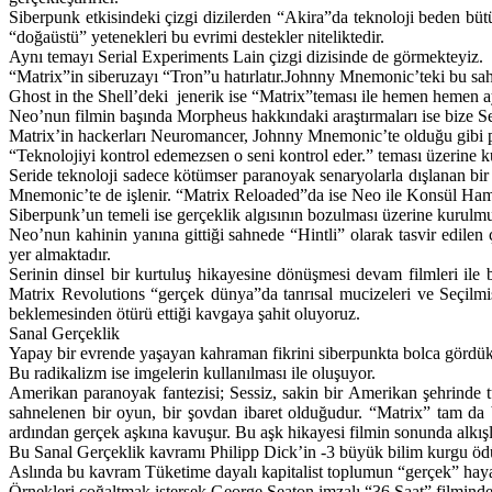
Siberpunk etkisindeki çizgi dizilerden “Akira”da teknoloji beden büt
“doğaüstü” yetenekleri bu evrimi destekler niteliktedir.
Aynı temayı Serial Experiments Lain çizgi dizisinde de görmekteyiz.
“Matrix”in siberuzayı “Tron”u hatırlatır.Johnny Mnemonic’teki bu sa
Ghost in the Shell’deki jenerik ise “Matrix”teması ile hemen hemen a
Neo’nun filmin başında Morpheus hakkındaki araştırmaları ise bize Ser
Matrix’in hackerları Neuromancer, Johnny Mnemonic’te olduğu gibi punk
“Teknolojiyi kontrol edemezsen o seni kontrol eder.” teması üzerine k
Seride teknoloji sadece kötümser paranoyak senaryolarla dışlanan bir
Mnemonic’te de işlenir. “Matrix Reloaded”da ise Neo ile Konsül Ha
Siberpunk’un temeli ise gerçeklik algısının bozulması üzerine kurulm
Neo’nun kahinin yanına gittiği sahnede “Hintli” olarak tasvir edilen
yer almaktadır.
Serinin dinsel bir kurtuluş hikayesine dönüşmesi devam filmleri ile b
Matrix Revolutions “gerçek dünya”da tanrısal mucizeleri ve Seçil
beklemesinden ötürü ettiği kavgaya şahit oluyoruz.
Sanal Gerçeklik
Yapay bir evrende yaşayan kahraman fikrini siberpunkta bolca gördük.
Bu radikalizm ise imgelerin kullanılması ile oluşuyor.
Amerikan paranoyak fantezisi; Sessiz, sakin bir Amerikan şehrinde 
sahnelenen bir oyun, bir şovdan ibaret olduğudur. “Matrix” tam da
ardından gerçek aşkına kavuşur. Bu aşk hikayesi filmin sonunda alkışla
Bu Sanal Gerçeklik kavramı Philipp Dick’in -3 büyük bilim kurgu ödül
Aslında bu kavram Tüketime dayalı kapitalist toplumun “gerçek” hayat
Örnekleri çoğaltmak istersek George Seaton imzalı “36 Saat” filminde 