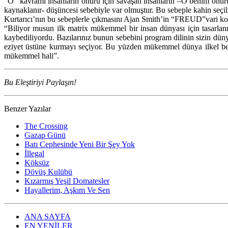
“O” kavramı insanların onuru için savaşan insanların –O benim onuru
kaynaklanır- düşüncesi sebebiyle var olmuştur. Bu sebeple kahin seçi
Kurtarıcı’nın bu sebeplerle çıkmasını Ajan Smith’in “FREUD”vari k
“Biliyor musun ilk matrix mükemmel bir insan dünyası için tasarlan
kaybediliyordu. Bazılarınız bunun sebebini program dilinin sizin dün
eziyet üstüne kurmayı seçiyor. Bu yüzden mükemmel dünya ilkel beyi
mükemmel hali”.
Bu Eleştiriyi Paylaşın!
Benzer Yazılar
The Crossing
Gazap Günü
Batı Cephesinde Yeni Bir Şey Yok
İllegal
Köksüz
Dövüş Kulübü
Kızarmış Yeşil Domatesler
Hayallerim, Aşkım Ve Sen
ANA SAYFA
EN YENİLER