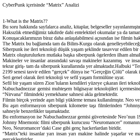
CyberPunk içerisinde “Matrix” Analizi
1-What is the Matrix??
Bu soru hakkında sayfalarca analiz, kitaplar, belgeseller yayınlanmış
Haksızlık etmediğimiz takdirde dahi entelektüel okumalar ya da tamame
Konuşacaklarımızın biraz daha anlaşılabilmesi açısından ise filmin ha
The Matrix bu bağlamda tam da Bilim-Kurgu olarak genelleyebileceği
Siberpunk ise ileri teknoloji düşük yaşam şeklinde tasavvur edilen bi
Matrix oluşturulurken mutlaka başka siberpunk ögelerden ilham almala
Makineler ve insanlar arasındaki savaşı makineler kazanmış ve insa
tekrar giriş- tam da siberpunk kurallarında yer almaktadır.Halbuki 
2199 senesi tasvir edilen “gerçek” dünya ise “Gerçeğin Çölü” olarak i
Seri genel olarak ileri teknoloji ve sefil yaşam formülüne uyar.
Sefil bir yaşam süren Zion’luların kendileri yüzeye çıkaran ileri teknolo
Nabuchadnezzar gemisi muhteşem bilgisayar teknolojileri içermesine
“Nirvana” filmindeki yemekhane sahnesi akla gelmektedir.
Filmin birçok yerinde aşırı bilgi yükleme teması kullanılmıştır. Neo v
Bu aşırı enformasyon siberpunk kilometre taşı filmlerinden “John
sahneyle benzerlikler taşımaktadır.
Bu enformasyon ise Nabuchadnezzar gemisi güvertesinde Neo’nun 199
Johnny Mnemonic filmi siberpunk kurucusu “Neuromancer” romanının u
Neo, Neuromancer’daki Case gibi genç hackerlardan biridir.
“Matrix”teki insanlar yarı insan yarı makine halinde yaşarlar ve ma
gerçekleştirirler.