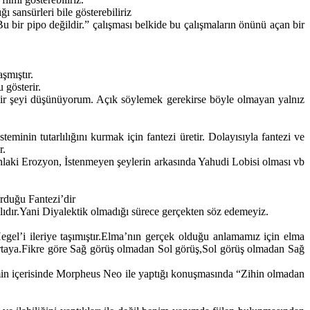
sansürleri bile gösterebiliriz
 bir pipo değildir.” çalışması belkide bu çalışmaların önünü açan bir
şmıştır.
gösterir.
ir şeyi düşünüyorum. Açık söylemek gerekirse böyle olmayan yalnız
nin tutarlılığını kurmak için fantezi üretir. Dolayısıyla fantezi ve
r.
hlaki Erozyon, İstenmeyen şeylerin arkasında Yahudi Lobisi olması vb
rduğu Fantezi’dir
alıdır.Yani Diyalektik olmadığı sürece gerçekten söz edemeyiz.
egel’i ileriye taşımıştır.Elma’nın gerçek olduğu anlamamız için elma
 ortaya.Fikre göre Sağ görüş olmadan Sol görüş,Sol görüş olmadan Sağ
lmin içerisinde Morpheus Neo ile yaptığı konuşmasında “Zihin olmadan