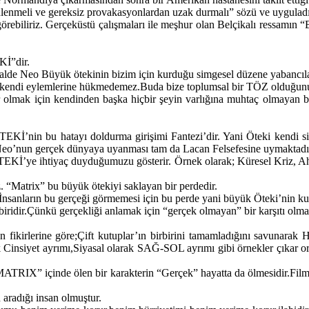
lenmeli ve gereksiz provakasyonlardan uzak durmalı” sözü ve uyguladığı 
ebiliriz. Gerçeküstü çalışmaları ile meşhur olan Belçikalı ressamın “Bu
Kİ”dir.
 halde Neo Büyük ötekinin bizim için kurduğu simgesel düzene yabancıla
 kendi eylemlerine hükmedemez.Buda bize toplumsal bir TÖZ olduğunu 
lmak için kendinden başka hiçbir şeyin varlığına muhtaç olmayan b
nin bu hatayı doldurma girişimi Fantezi’dir. Yani Öteki kendi sistemi
e Neo’nun gerçek dünyaya uyanması tam da Lacan Felsefesine uymaktadı
e ÖTEKİ’ye ihtiyaç duyduğumuzu gösterir. Örnek olarak; Küresel Kriz, A
 “Matrix” bu büyük ötekiyi saklayan bir perdedir.
İnsanların bu gerçeği görmemesi için bu perde yani büyük Öteki’nin ku
 biridir.Çünkü gerçekliği anlamak için “gerçek olmayan” bir karşıtı olm
fikirlerine göre;Çift kutuplar’ın birbirini tamamladığını savunarak H
rak Cinsiyet ayrımı,Siyasal olarak SAĞ-SOL ayrımı gibi örnekler çıkar
 “MATRIX” içinde ölen bir karakterin “Gerçek” hayatta da ölmesidir.Fi
 aradığı insan olmuştur.