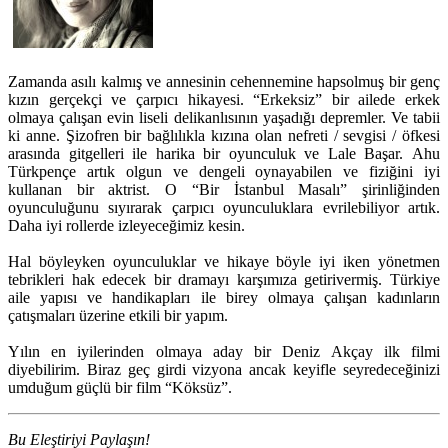
Zamanda asılı kalmış ve annesinin cehennemine hapsolmuş bir genç
kızın gerçekçi ve çarpıcı hikayesi. “Erkeksiz” bir ailede erkek
olmaya çalışan evin liseli delikanlısının yaşadığı depremler. Ve tabii
ki anne. Şizofren bir bağlılıkla kızına olan nefreti / sevgisi / öfkesi
arasında gitgelleri ile harika bir oyunculuk ve Lale Başar. Ahu
Türkpençe artık olgun ve dengeli oynayabilen ve fiziğini iyi
kullanan bir aktrist. O “Bir İstanbul Masalı” şirinliğinden
oyunculuğunu sıyırarak çarpıcı oyunculuklara evrilebiliyor artık.
Daha iyi rollerde izleyeceğimiz kesin.
Hal böyleyken oyunculuklar ve hikaye böyle iyi iken yönetmen
tebrikleri hak edecek bir dramayı karşımıza getirivermiş. Türkiye
aile yapısı ve handikapları ile birey olmaya çalışan kadınların
çatışmaları üzerine etkili bir yapım.
Yılın en iyilerinden olmaya aday bir Deniz Akçay ilk filmi
diyebilirim. Biraz geç girdi vizyona ancak keyifle seyredeceğinizi
umduğum güçlü bir film “Köksüz”.
Bu Eleştiriyi Paylaşın!