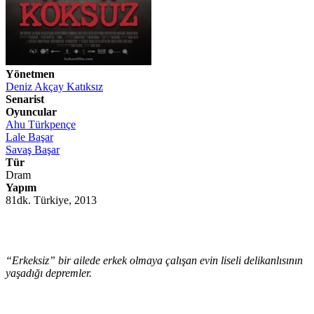
Yönetmen
Deniz Akçay Katıksız
Senarist
Oyuncular
Ahu Türkpençe
Lale Başar
Savaş Başar
Tür
Dram
Yapım
81dk. Türkiye, 2013
“Erkeksiz” bir ailede erkek olmaya çalışan evin liseli delikanlısının
yaşadığı depremler.