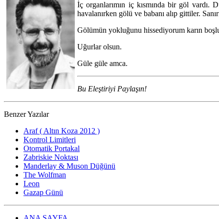
İç organlarımın iç kısmında bir göl vardı. Dü
havalanırken gölü ve babanı alıp gittiler. Sa
Gölümün yokluğunu hissediyorum karın boş
Uğurlar olsun.
Güle güle amca.
Bu Eleştiriyi Paylaşın!
Benzer Yazılar
Araf ( Altın Koza 2012 )
Kontrol Limitleri
Otomatik Portakal
Zabriskie Noktası
Manderlay & Muson Düğünü
The Wolfman
Leon
Gazap Günü
ANA SAYFA