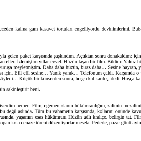
ceden kalma gam kasavet tortuları engelliyordu devinimlerimi. Baba
yla gelen paket karşısında şaşkındım. Açtıktan sonra donakaldım; iç
ller. İzlemiştim yıllar evvel. Hüzün taşan bir film. Bildim: Yalnız h
ın vuruşa meyletmiştim. Daha daha hüzün, biraz daha… Sesine hayran, 
ası için. Efil efil sesine… Yanık yanık… Telefonum çaldı. Karşımda o
 söyledi… Küçük bir konserden sonra, hoşça kal kardeş, dedi. Hoşça k
n sakinleştirir beni.
şiverdim hemen. Film, egemen olanın hükümranlığını, zalimin mezalimini,
 bu değil aslında. Tüm bu vahametin karşısında, kollarını önünde kav
sında, yaşamın esas hükümranı Hüzün adlı kraliçe, belirgin tat. Fil
an kola cenaze töreni düzenliyorlar mesela. Pederle, pazar günü ayinl