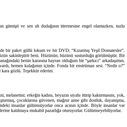
n gitmişti ve sen alt dudağının titremesine engel olamazken, tuzlu
inde bir paket güllü lokum ve bir DVD; “Kızarmış Yeşil Domatesler”.
üzün sakinleştirir beni. Hüzünün, hüzünü susturduğu görülmüştür. Bir
yanağındaki benin karasına hayran olduğum bir “şarkıcı” arkadaşımın,
 vardı, hemen kulağımın içinde. Fonda bir enstrüman sesi. “Nedir o?”
al kara gözlü. Teşekkür ederim.
 melanetini; erkeğin kadını, beyazın siyahı ittirip kaktırmasını, yok,
uşturmuş, çocuklarına güvenen, mağrur anne gibi dostluk, dayanışma,
mdeki insanlar gülümsüyorlar onca acının içinde. Böyle insanlar var
erine katılmaya mukabil pazarlığa oturuyorlar. Gülümseyebiliyorlar.