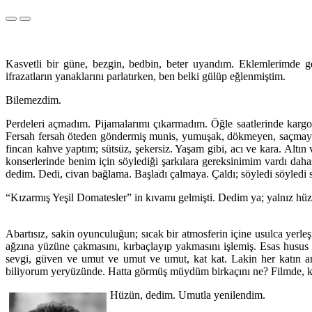
Kasvetli bir güne, bezgin, bedbin, beter uyandım. Eklemlerimde ge
ifrazatların yanaklarını parlatırken, ben belki gülüp eğlenmiştim.
Bilemezdim.
Perdeleri açmadım. Pijamalarımı çıkarmadım. Öğle saatlerinde kargo
Fersah fersah öteden göndermiş munis, yumuşak, dökmeyen, saçmayan e
fincan kahve yaptım; sütsüz, şekersiz. Yaşam gibi, acı ve kara. Alt
konserlerinde benim için söylediği şarkılara gereksinimim vardı dah
dedim. Dedi, civan bağlama. Başladı çalmaya. Çaldı; söyledi söyledi
“Kızarmış Yeşil Domatesler” in kıvamı gelmişti. Dedim ya; yalnız hüzü
Abartısız, sakin oyunculuğun; sıcak bir atmosferin içine usulca yerle
ağzına yüzüne çakmasını, kırbaçlayıp yakmasını işlemiş. Esas husus
sevgi, güven ve umut ve umut ve umut, kat kat. Lakin her katın ara
biliyorum yeryüzünde. Hatta görmüş müydüm birkaçını ne? Filmde, kop
Hüzün, dedim. Umutla yenilendim.