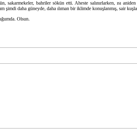
n, sakarmekeler, bahriler sökün etti. Aheste salınırlarken, ısı anide
nırım şimdi daha güneyde, daha ılıman bir iklimde konuşlanmış, sair kuş
luğumda. Olsun.