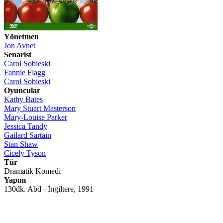
Yönetmen
Jon Avnet
Senarist
Carol Sobieski
Fannie Flagg
Carol Sobieski
Oyuncular
Kathy Bates
Mary Stuart Masterson
Mary-Louise Parker
Jessica Tandy
Gailard Sartain
Stan Shaw
Cicely Tyson
Tür
Dramatik Komedi
Yapım
130dk. Abd - İngiltere, 1991