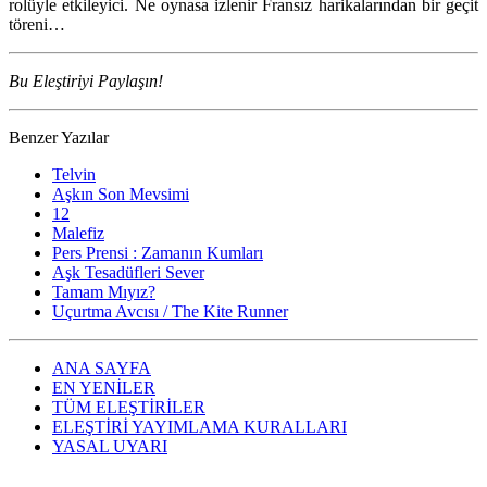
rolüyle etkileyici. Ne oynasa izlenir Fransız harikalarından bir geçit
töreni…
Bu Eleştiriyi Paylaşın!
Benzer Yazılar
Telvin
Aşkın Son Mevsimi
12
Malefiz
Pers Prensi : Zamanın Kumları
Aşk Tesadüfleri Sever
Tamam Mıyız?
Uçurtma Avcısı / The Kite Runner
ANA SAYFA
EN YENİLER
TÜM ELEŞTİRİLER
ELEŞTİRİ YAYIMLAMA KURALLARI
YASAL UYARI