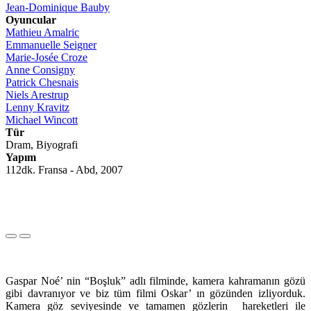
Jean-Dominique Bauby
Oyuncular
Mathieu Amalric
Emmanuelle Seigner
Marie-Josée Croze
Anne Consigny
Patrick Chesnais
Niels Arestrup
Lenny Kravitz
Michael Wincott
Tür
Dram, Biyografi
Yapım
112dk. Fransa - Abd, 2007
Gaspar Noé’ nin “Boşluk” adlı filminde, kamera kahramanın gözü
gibi davranıyor ve biz tüm filmi Oskar’ ın gözünden izliyorduk.
Kamera göz seviyesinde ve tamamen gözlerin hareketleri ile