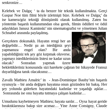
senkronize…
Kelebek ve Dalgıç ‘ ta da benzer bir teknik kullanılmakta. Gerçi
Gaspar Noe tüm filmi böyle izletmişti bize. Kelebek ve Dalgıç’ da
ise kamera/göz tekniği dönüşümlü olarak kullanılmış. Zaten bu
yöntemin başarılı kullanımından olsa gerek, filmin ödülleri ve ödül
adaylıkları Janusz Kaminski’ nin sinematografisi ve yönetmen Julian
Schnabel arasında paylaşılmış.
Gerçekten dokunaklı. Hayatın rengi her an
değişebilir… Nedir şu an istediğiniz şeyi
yapmanıza engel olan? Bir anda
yapabildiğiniz tek şey göz kırpmak oluverse,
yapmayı istediklerinizin listesi ne kadar uzun
olacak? Sonradan yapmak üzere
beklettikleriniz konusunda sizi harekete çağıran bir hikayede Fransız
duyarlılığına tanık olacaksınız…
Zavallı Mathieu Amalric’ in - Jean-Dominique Bauby’nin başarılı
oyunuyla – bir anda değişen hayatına onun gözünden bir bakış. Her
şey yolunda giderken hayatındaki kadınlar ve yaşadığı aşklar…
Sonrasında ise onu hayatta tutmaya çalışan kadınlar…
Umudunu kaybetmeyen Mathieu; hayata sarılır… Oysa hayat geride
bıraktıklarınıza bakıp size acımaz… Yine Anne Consigny, Claude