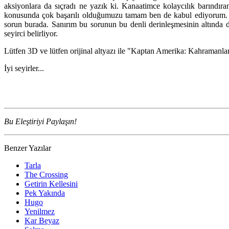
aksiyonlara da sıçradı ne yazık ki. Kanaatimce kolaycılık barındıra
konusunda çok başarılı olduğumuzu tamam ben de kabul ediyorum. An
sorun burada. Sanırım bu sorunun bu denli derinleşmesinin altında da
seyirci belirliyor.
Lütfen 3D ve lütfen orijinal altyazı ile "Kaptan Amerika: Kahramanla
İyi seyirler...
yabancı film izle
Mucizeler Parkı Türkçe dublaj izle
Kaptan Marvel Tü
türkçe dublaj ve altyazılı film & dizi izlemek imkanı sunuyoruz.
Bu Eleştiriyi Paylaşın!
Benzer Yazılar
Tarla
The Crossing
Getirin Kellesini
Pek Yakında
Hugo
Yenilmez
Kar Beyaz