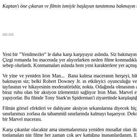
Kaptan'ı öne çıkaran ve filmin ismiyle başlayan tanıtımına bakmayın si
Yeni bir "Yenilmezler" le daha karşı karşıyayız aslında. Siz bakmay
Çizgi romanda bu macerada yer alıyorlarken neden filme konmadıklar
sebep olurlardı. Konmamaları aslında hem yeni karakterlere yer açmı
Ve yine ve yeniden Iron Man... Bana kalırsa maceranın herşeyi, hik
bakmayın siz; belki Robert Downey Jr. ın etkileyici oyunculuğu ve
tayfasının ve hikayesinin moderatörüdür, nokta. Odağında olmasının asl
biraz ruhu olan bir aksiyon izlememizi sağlıyor Iron Man. Marvel
yapıyorlar. Bu filmde Tony Stark'ın Spiderman'i ziyaretinde karşılaştığ
Filmin görsel efektleri ve dahiyane aksiyon sekanslarına diyecek hiç
sınırlarımızı zorlasa da tahammül sınırlarında kalmayı başarıyor. Dek
bir Marvel macerası.
Karşı çıkanlar olacaktır ama sinemalarımıza yeniden musallat olan du
tonlamaları nin filme her zaman çok şey kattığına inananlardanım. E