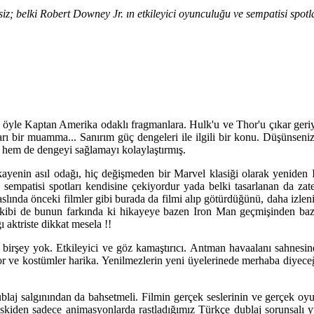
z; belki Robert Downey Jr. ın etkileyici oyunculuğu ve sempatisi spotlar
ın öyle Kaptan Amerika odaklı fragmanlara. Hulk'u ve Thor'u çıkar ge
ı bir muamma... Sanırım güç dengeleri ile ilgili bir konu. Düşünseniz
ş hem de dengeyi sağlamayı kolaylaştırmış.
ayenin asıl odağı, hiç değişmeden bir Marvel klasiği olarak yeniden I
 sempatisi spotları kendisine çekiyordur yada belki tasarlanan da za
ında önceki filmler gibi burada da filmi alıp götürdüğünü, daha izlenir
 ekibi de bunun farkında ki hikayeye bazen Iron Man geçmişinden baz
ı aktriste dikkat mesela !!
 birşey yok. Etkileyici ve göz kamaştırıcı. Antman havaalanı sahnesind
or ve kostümler harika. Yenilmezlerin yeni üyelerinede merhaba diyeceğ
blaj salgınından da bahsetmeli. Filmin gerçek seslerinin ve gerçek oy
skiden sadece animasyonlarda rastladığımız Türkçe dublaj sorunsalı yü