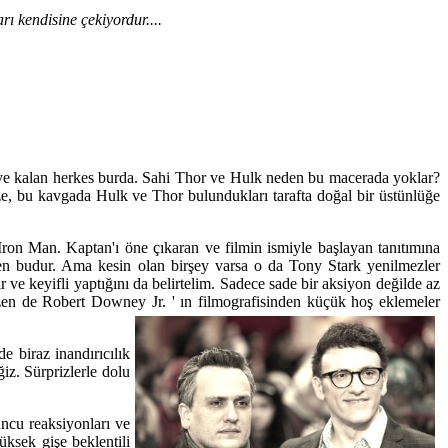
ı kendisine çekiyordur....
riye kalan herkes burda. Sahi Thor ve Hulk neden bu macerada yoklar?
e, bu kavgada Hulk ve Thor bulundukları tarafta doğal bir üstünlüğe
ron Man. Kaptan'ı öne çıkaran ve filmin ismiyle başlayan tanıtımına
ten budur. Ama kesin olan birşey varsa o da Tony Stark yenilmezler
 ve keyifli yaptığını da belirtelim. Sadece sade bir aksiyon değilde az
en de Robert Downey Jr. ' ın filmografisinden küçük hoş eklemeler
e biraz inandırıcılık
iz. Sürprizlerle dolu
uncu reaksiyonları ve
ksek gişe beklentili