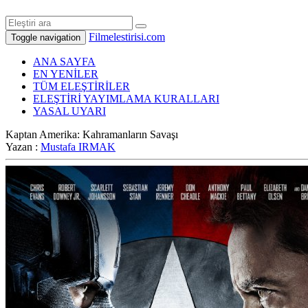
Filmelestirisi.com
Toggle navigation
ANA SAYFA
EN YENİLER
TÜM ELEŞTİRİLER
ELEŞTİRİ YAYIMLAMA KURALLARI
YASAL UYARI
Kaptan Amerika: Kahramanların Savaşı
Yazan :
Mustafa IRMAK