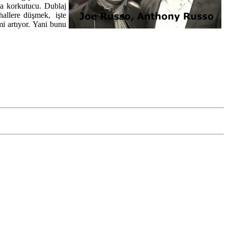
da korkutucu. Dublaj
hallere düşmek, işte
mi artıyor. Yani bunu
le
fullhdfilmizle
olarak oluşturduğumuz yeni marka sitemizden yerli,