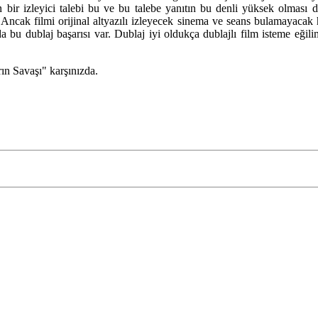
n bir izleyici talebi bu ve bu talebe yanıtın bu denli yüksek olması 
cak filmi orijinal altyazılı izleyecek sinema ve seans bulamayacak 
 bu dublaj başarısı var. Dublaj iyi oldukça dublajlı film isteme eğili
rın Savaşı" karşınızda.
rkçe dublaj izle
Five Feet Apart full izle
Game of Thrones 8. Sezon iz