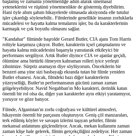
başlamış ve zamanla yönetmenliğe adım atarak sinemasal
yeteneklerini ve rüştünü yönetmenlikte de göstermiş diyebilirim.
Hani öyle ahım şahım hikayelerde olmasada aksiyonda elle tutulur
işler çıkardığı söylenebilir.. Filmlerinde genellikle insanın zorluklarla
mücadelesi ve hayatta kalma temalarını işler, bu da karakterlerinin
karmaşık ve çok boyutlu olmasını sağlar.
"Kandahar" filminde başrolde Gerard Butler, CIA ajanı Tom Harris
rolüyle karşımıza çıkıyor. Butler, karakterin içsel çatışmalarını ve
hayatta kalma mücadelesini başarıyla yansıtarak etkileyici bir
performans sergiliyor. Artık Butler diyince CIA ve ajanlar geçidi,
ölümüne ama birtürlü ölmeyen kahraman rolleri iyice yerleşti
zihnimize. Sürpriz aramayın diye söylüyorum. Öncekilerin bir
benzeri ama yine sizi basbayağı ekranda tutan bir filmle yeniden
Butler efsanesi. Ancak, filmdeki bazı diğer karakterlerin
yüzeyselliği, Butler'ın performansının gücünü zaman zaman
gölgeleyebiliyor. Navid Negahban'ın Mo karakteri, derinlik katan
önemli bir rol olsa da, diğer yan karakterler aynı etkiyi yaratamıyor,
yoruyor ve göze batıyor.
Filmde, Afganistan'ın zorlu coğrafyası ve kültürel atmosferi,
hikayenin önemli bir parçasını oluşturuyor. Geniş çöl manzaraları,
terk edilmiş köyler ve savaşın izlerini taşıyan şehirler, filmin
mekansal anlatımını güçlendiriyor. Ancak, mekan kullanımı zaman
zaman klişe hale gelerek, filmin gerçekçiliğini zedeliyor. Her zaman