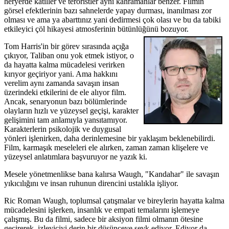
heryerde katiller ve teröristler aynı kahramanlar benzer. Filmin
görsel efektlerinin bazı sahnelerde yapay durması, inanılması zor
olması ve ama ya abarttınız yani dedirmesi çok olası ve bu da tabiki
etkileyici çöl hikayesi atmosferinin bütünlüğünü bozuyor.
Tom Harris'in bir görev sırasında açığa
çıkıyor, Taliban onu yok etmek istiyor, o
da hayatta kalma mücadelesi verirken
kırıyor geçiriyor yani. Ama hakkını
verelim aynı zamanda savaşın insan
üzerindeki etkilerini de ele alıyor film.
Ancak, senaryonun bazı bölümlerinde
olayların hızlı ve yüzeysel geçişi, karakter
gelişimini tam anlamıyla yansıtamıyor.
Karakterlerin psikolojik ve duygusal
yönleri işlenirken, daha derinlemesine bir yaklaşım beklenebilirdi.
Film, karmaşık meseleleri ele alırken, zaman zaman klişelere ve
yüzeysel anlatımlara başvuruyor ne yazık ki.
Mesele yönetmenlikse bana kalırsa Waugh, "Kandahar" ile savaşın
yıkıcılığını ve insan ruhunun direncini ustalıkla işliyor.
Ric Roman Waugh, toplumsal çatışmalar ve bireylerin hayatta kalma
mücadelesini işlerken, insanlık ve empati temalarını işlemeye
çalışmış. Bu da filmi, sadece bir aksiyon filmi olmanın ötesine
geçirerek, izleyiciyi derin bir düşünceye sevk ediyor. Ediyor da