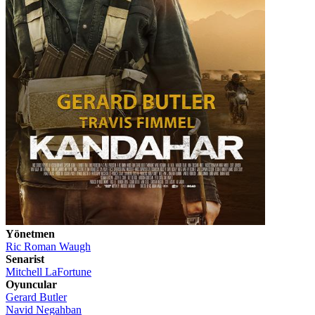
Yönetmen
Ric Roman Waugh
Senarist
Mitchell LaFortune
Oyuncular
Gerard Butler
Navid Negahban