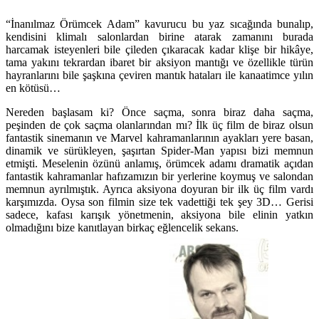
“İnanılmaz Örümcek Adam” kavurucu bu yaz sıcağında bunalıp,
kendisini klimalı salonlardan birine atarak zamanını burada
harcamak isteyenleri bile çileden çıkaracak kadar klişe bir hikâye,
tama yakını tekrardan ibaret bir aksiyon mantığı ve özellikle türün
hayranlarını bile şaşkına çeviren mantık hataları ile kanaatimce yılın
en kötüsü…
Nereden başlasam ki? Önce saçma, sonra biraz daha saçma,
peşinden de çok saçma olanlarından mı? İlk üç film de biraz olsun
fantastik sinemanın ve Marvel kahramanlarının ayakları yere basan,
dinamik ve sürükleyen, şaşırtan Spider-Man yapısı bizi memnun
etmişti. Meselenin özünü anlamış, örümcek adamı dramatik açıdan
fantastik kahramanlar hafızamızın bir yerlerine koymuş ve salondan
memnun ayrılmıştık. Ayrıca aksiyona doyuran bir ilk üç film vardı
karşımızda. Oysa son filmin size tek vadettiği tek şey 3D… Gerisi
sadece, kafası karışık yönetmenin, aksiyona bile elinin yatkın
olmadığını bize kanıtlayan birkaç eğlencelik sekans.