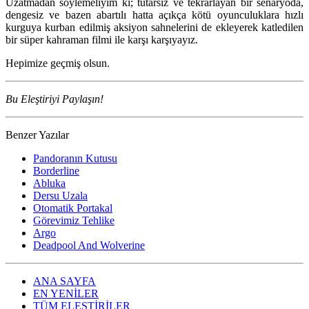
Uzatmadan söylemeliyim ki; tutarsız ve tekrarlayan bir senaryoda,
dengesiz ve bazen abartılı hatta açıkça kötü oyunculuklara hızlı
kurguya kurban edilmiş aksiyon sahnelerini de ekleyerek katledilen
bir süper kahraman filmi ile karşı karşıyayız.
Hepimize geçmiş olsun.
Bu Eleştiriyi Paylaşın!
Benzer Yazılar
Pandoranın Kutusu
Borderline
Abluka
Dersu Uzala
Otomatik Portakal
Görevimiz Tehlike
Argo
Deadpool And Wolverine
ANA SAYFA
EN YENİLER
TÜM ELEŞTİRİLER