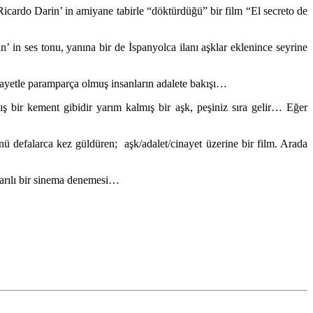
icardo Darin’ in amiyane tabirle “döktürdüğü” bir film “El secreto de
 in ses tonu, yanına bir de İspanyolca ilanı aşklar eklenince seyrine
nayetle paramparça olmuş insanların adalete bakışı…
 bir kement gibidir yarım kalmış bir aşk, peşiniz sıra gelir… Eğer
 defalarca kez güldüren; aşk/adalet/cinayet üzerine bir film. Arada
şarılı bir sinema denemesi…