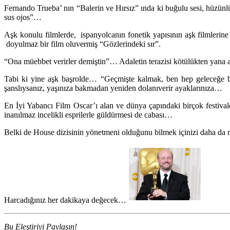
Fernando Trueba’ nın “Balerin ve Hırsız” ında ki buğulu sesi, hüzünl
sus ojos”…
Aşk konulu filmlerde, ispanyolcanın fonetik yapısının aşk filmlerine
doyulmaz bir film oluvermiş “Gözlerindeki sır”.
“Ona müebbet verirler demiştin”… Adaletin terazisi kötülükten yana a
Tabi ki yine aşk başrolde… “Geçmişte kalmak, ben hep geleceğe bak
şanslıysanız, yaşınıza bakmadan yeniden dolanıverir ayaklarınıza…
En İyi Yabancı Film Oscar’ı alan ve dünya çapındaki birçok festiva
inanılmaz incelikli esprilerle güldürmesi de cabası…
Belki de House dizisinin yönetmeni olduğunu bilmek içinizi daha da r
Harcadığınız her dakikaya değecek…
Bu Eleştiriyi Paylaşın!