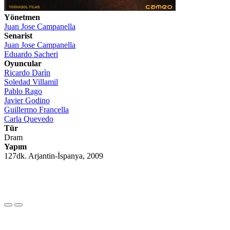
Yönetmen
Juan Jose Campanella
Senarist
Juan Jose Campanella
Eduardo Sacheri
Oyuncular
Ricardo Darìn
Soledad Villamil
Pablo Rago
Javier Godino
Guillermo Francella
Carla Quevedo
Tür
Dram
Yapım
127dk. Arjantin-İspanya, 2009