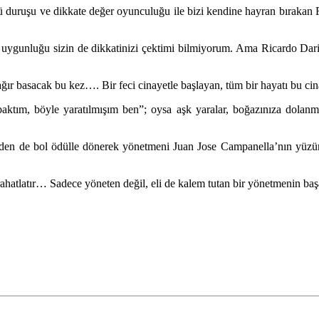
ü duruşu ve dikkate değer oyunculuğu ile bizi kendine hayran bırakan R
 uygunluğu sizin de dikkatinizi çektimi bilmiyorum. Ama Ricardo Darin’
ğır basacak bu kez…. Bir feci cinayetle başlayan, tüm bir hayatı bu ci
tım, böyle yaratılmışım ben”; oysa aşk yaralar, boğazınıza dolanmış
lden de bol ödülle dönerek yönetmeni Juan Jose Campanella’nın yüzünü
ahatlatır… Sadece yöneten değil, eli de kalem tutan bir yönetmenin ba