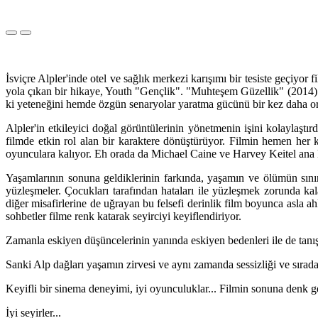
İsviçre Alpler'inde otel ve sağlık merkezi karışımı bir tesiste geçiyo
yola çıkan bir hikaye, Youth "Gençlik". "Muhteşem Güzellik" (2014) 
ki yeteneğini hemde özgün senaryolar yaratma gücünü bir kez daha o
Alpler'in etkileyici doğal görüntülerinin yönetmenin işini kolaylaştır
filmde etkin rol alan bir karaktere dönüştürüyor. Filmin hemen her k
oyunculara kalıyor. Eh orada da Michael Caine ve Harvey Keitel ana k
Yaşamlarının sonuna geldiklerinin farkında, yaşamın ve ölümün sınırl
yüzleşmeler. Çocukları tarafından hataları ile yüzleşmek zorunda kalan
diğer misafirlerine de uğrayan bu felsefi derinlik film boyunca asla 
sohbetler filme renk katarak seyirciyi keyiflendiriyor.
Zamanla eskiyen düşüncelerinin yanında eskiyen bedenleri ile de tanı
Sanki Alp dağları yaşamın zirvesi ve aynı zamanda sessizliği ve sıradanl
Keyifli bir sinema deneyimi, iyi oyunculuklar... Filmin sonuna denk g
İyi seyirler...