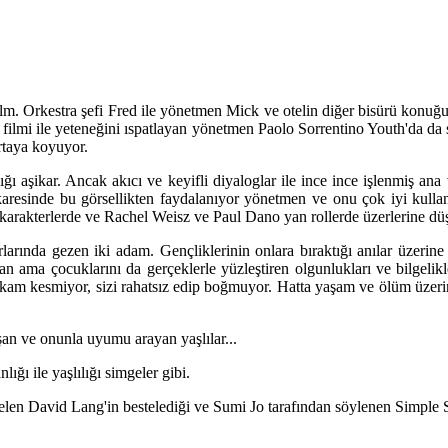
r film. Orkestra şefi Fred ile yönetmen Mick ve otelin diğer bisürü konu
filmi ile yeteneğini ıspatlayan yönetmen Paolo Sorrentino Youth'da da
rtaya koyuyor.
dığı aşikar. Ancak akıcı ve keyifli diyaloglar ile ince ince işlenmiş ana
aresinde bu görsellikten faydalanıyor yönetmen ve onu çok iyi kullanı
arakterlerde ve Rachel Weisz ve Paul Dano yan rollerde üzerlerine düşe
arında gezen iki adam. Gençliklerinin onlara bıraktığı anılar üzerine 
 ama çocuklarını da gerçeklerle yüzleştiren olgunlukları ve bilgelikler
ahkam kesmiyor, sizi rahatsız edip boğmuyor. Hatta yaşam ve ölüm üzerine
şan ve onunla uyumu arayan yaşlılar...
ığı ile yaşlılığı simgeler gibi.
elen David Lang'in bestelediği ve Sumi Jo tarafından söylenen Simple So