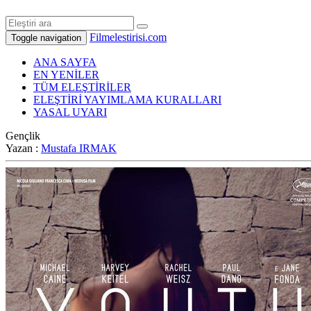
Filmelestirisi.com
Toggle navigation
ANA SAYFA
EN YENİLER
TÜM ELEŞTİRİLER
ELEŞTİRİ YAYIMLAMA KURALLARI
YASAL UYARI
Gençlik
Yazan :
Mustafa IRMAK