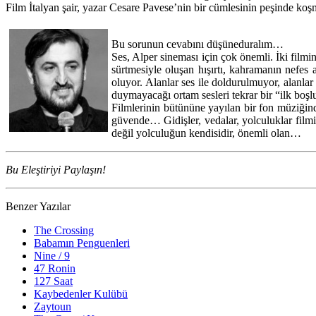
Film İtalyan şair, yazar Cesare Pavese’nin bir cümlesinin peşinde koş
Bu sorunun cevabını düşüneduralım…
Ses, Alper sineması için çok önemli. İki filmi
sürtmesiyle oluşan hışırtı, kahramanın nefes a
oluyor. Alanlar ses ile doldurulmuyor, alanlar s
duymayacağı ortam sesleri tekrar bir “ilk bo
Filmlerinin bütününe yayılan bir fon müziği
güvende… Gidişler, vedalar, yolculuklar filmin 
değil yolculuğun kendisidir, önemli olan…
Bu Eleştiriyi Paylaşın!
Benzer Yazılar
The Crossing
Babamın Penguenleri
Nine / 9
47 Ronin
127 Saat
Kaybedenler Kulübü
Zaytoun