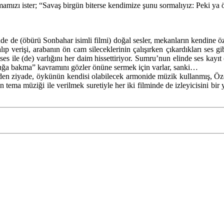
mamızı ister; “Savaş birgün biterse kendimize şunu sormalıyız: Peki ya
nde de (öbürü Sonbahar isimli filmi) doğal sesler, mekanların kendine öz
lıp verişi, arabanın ön cam sileceklerinin çalışırken çıkardıkları ses 
es ile (de) varlığını her daim hissettiriyor. Sumru’nun elinde ses kayıt c
şluğa bakma” kavramını gözler önüne sermek için varlar, sanki…
nden ziyade, öykünün kendisi olabilecek armonide müzik kullanmış, 
tema müziği ile verilmek suretiyle her iki filminde de izleyicisini bir y