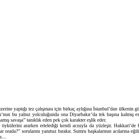
zerine yaptığı tez çalışması için birkaç aylığına İstanbul’dan ülkenin 
un bu yalnız yolculuğunda ona Diyarbakır’da tek başına kalmış eski
ış savaşa” tanıklık eden pek çok karakter eşlik eder.
öykülerini ararken ertelediği kendi acısıyla da yüzleşir. Hakkari’de
orada?” sorularını yanıtsız bırakır. Sumru başkalarının acılarına eğ
lsa…