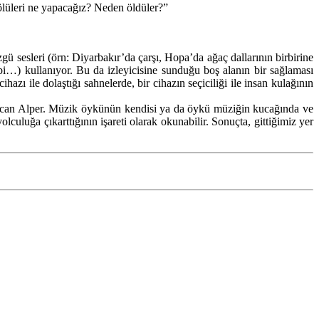
 ölüleri ne yapacağız? Neden öldüler?”
gü sesleri (örn: Diyarbakır’da çarşı, Hopa’da ağaç dallarının birbirine
gibi…) kullanıyor. Bu da izleyicisine sunduğu boş alanın bir sağlaması
ihazı ile dolaştığı sahnelerde, bir cihazın seçiciliği ile insan kulağının
Özcan Alper. Müzik öykünün kendisi ya da öykü müziğin kucağında ve
olculuğa çıkarttığının işareti olarak okunabilir. Sonuçta, gittiğimiz yer