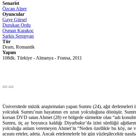
Senarist
Özcan Alper
Oyuncular
Gaye Gürsel
Durukan Ordu
Osman Karakoç
Sarkis Seropyan
Tür
Dram, Romantik
Yapım
108dk. Türkiye - Almanya - Fransa, 2011
Üniversitede müzik araştırmaları yapan Sumru (24), ağıt derlemeleri ü
yolculuk Sumru’nun hayatının en uzun yolculuğuna dönüşür. Sumru’n
korsan DVD satan Ahmet (28) ve bölgede sürmekte olan “adı konulmam
Sumru, üç ay boyunca kaldığı Diyarbakır’da izini sürdüğü ağıtların 
yolculuğa anlam veremeyen Ahmet’in “Neden özellikle bu köy, ne var 
acısını erteler, adeta. Ancak ertelemelerle bir gün yüzleşilecektir nası