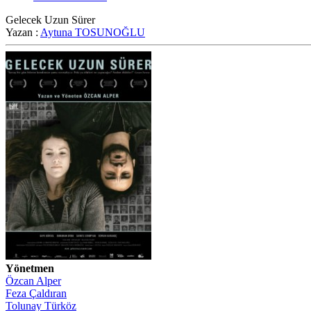
Gelecek Uzun Sürer
Yazan :
Aytuna TOSUNOĞLU
Yönetmen
Özcan Alper
Feza Çaldıran
Tolunay Türköz