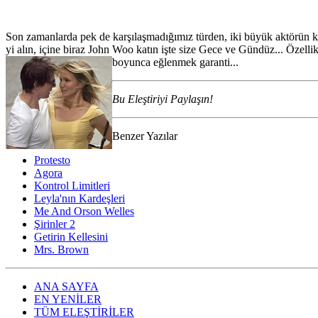
Son zamanlarda pek de karşılaşmadığımız türden, iki büyük aktörün keyif
yi alın, içine biraz John Woo katın işte size Gece ve Gündüz... Özell
boyunca eğlenmek garanti...
Bu Eleştiriyi Paylaşın!
Benzer Yazılar
Protesto
Agora
Kontrol Limitleri
Leyla'nın Kardeşleri
Me And Orson Welles
Şirinler 2
Getirin Kellesini
Mrs. Brown
ANA SAYFA
EN YENİLER
TÜM ELEŞTİRİLER