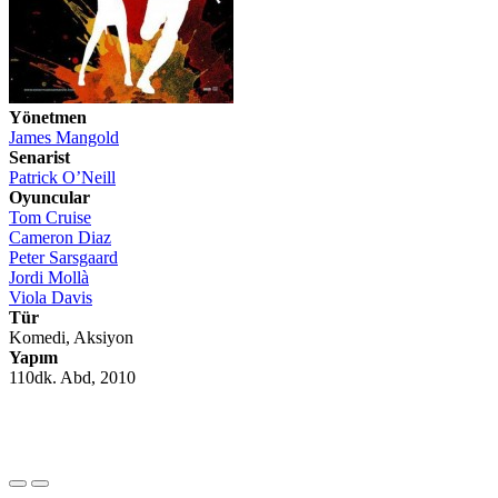
Yönetmen
James Mangold
Senarist
Patrick O’Neill
Oyuncular
Tom Cruise
Cameron Diaz
Peter Sarsgaard
Jordi Mollà
Viola Davis
Tür
Komedi, Aksiyon
Yapım
110dk. Abd, 2010