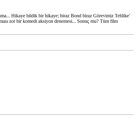
n ama... Hikaye bildik bir hikaye; biraz Bond biraz Görevimiz Tehlike'
urulması zor bir komedi aksiyon denemesi... Sonuç mu? Tüm film