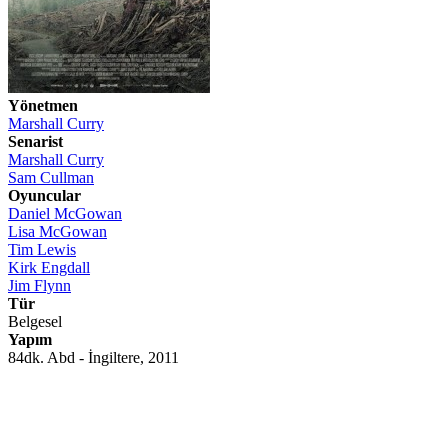
Yönetmen
Marshall Curry
Senarist
Marshall Curry
Sam Cullman
Oyuncular
Daniel McGowan
Lisa McGowan
Tim Lewis
Kirk Engdall
Jim Flynn
Tür
Belgesel
Yapım
84dk. Abd - İngiltere, 2011