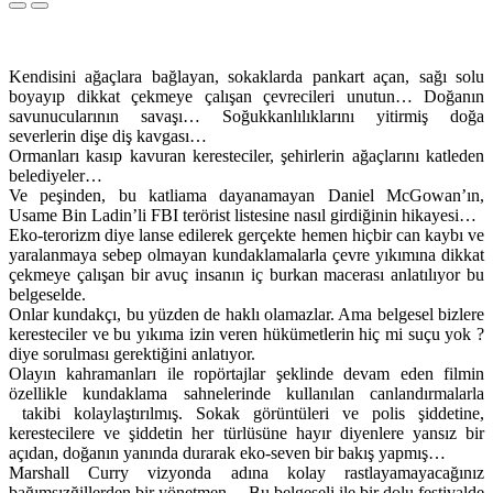
Kendisini ağaçlara bağlayan, sokaklarda pankart açan, sağı solu
boyayıp dikkat çekmeye çalışan çevrecileri unutun… Doğanın
savunucularının savaşı… Soğukkanlılıklarını yitirmiş doğa
severlerin dişe diş kavgası…
Ormanları kasıp kavuran keresteciler, şehirlerin ağaçlarını katleden
belediyeler…
Ve peşinden, bu katliama dayanamayan Daniel McGowan’ın,
Usame Bin Ladin’li FBI terörist listesine nasıl girdiğinin hikayesi…
Eko-terorizm diye lanse edilerek gerçekte hemen hiçbir can kaybı ve
yaralanmaya sebep olmayan kundaklamalarla çevre yıkımına dikkat
çekmeye çalışan bir avuç insanın iç burkan macerası anlatılıyor bu
belgeselde.
Onlar kundakçı, bu yüzden de haklı olamazlar. Ama belgesel bizlere
keresteciler ve bu yıkıma izin veren hükümetlerin hiç mi suçu yok ?
diye sorulması gerektiğini anlatıyor.
Olayın kahramanları ile ropörtajlar şeklinde devam eden filmin
özellikle kundaklama sahnelerinde kullanılan canlandırmalarla
takibi kolaylaştırılmış. Sokak görüntüleri ve polis şiddetine,
kerestecilere ve şiddetin her türlüsüne hayır diyenlere yansız bir
açıdan, doğanın yanında durarak eko-seven bir bakış yapmış…
Marshall Curry vizyonda adına kolay rastlayamayacağınız
bağımsızğillerden bir yönetmen… Bu belgeseli ile bir dolu festivalde