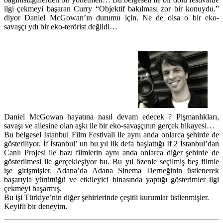
ilgi çekmeyi başaran Curry “Objektif bakılması zor bir konuydu.”
diyor Daniel McGowan’ın durumu için. Ne de olsa o bir eko-
savaşçı ydı bir eko-terörist değildi…
Daniel McGowan hayatına nasıl devam edecek ? Pişmanlıkları,
savaşı ve ailesine olan aşkı ile bir eko-savaşçının gerçek hikayesi…
Bu belgesel İstanbul Film Festivali ile aynı anda onlarca şehirde de
gösteriliyor. İf İstanbul’ un bu yıl ilk defa başlattığı İf 2 İstanbul’dan
Canlı Projesi ile bazı filmlerin aynı anda onlarca diğer şehirde de
gösterilmesi ile gerçekleşiyor bu. Bu yıl özenle seçilmiş beş filmle
işe girişmişler. Adana’da Adana Sinema Derneğinin üstlenerek
başarıyla yürüttüğü ve etkileyici binasında yaptığı gösterimler ilgi
çekmeyi başarmış.
Bu işi Türkiye’nin diğer şehirlerinde çeşitli kurumlar üstlenmişler.
Keyifli bir deneyim.