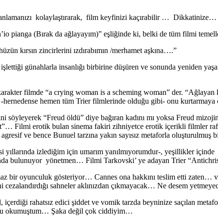
i anlamanızı kolaylaştırarak, film keyfinizi kaçırabilir … Dikkatinize…
io pianga (Bırak da ağlayayım)” eşliğinde ki, belki de tüm filmi temelle
üzün kırsın zincirlerini ızdırabımın /merhamet aşkına….”
p işlettiği günahlarla insanlığı birbirine düşüren ve sonunda yeniden ya
karakter filmde “a crying woman is a scheming woman” der. “Ağlayan ka
ta -hernedense hemen tüm Trier filmlerinde olduğu gibi- onu kurtarmaya 
ştiğini söyleyerek “Freud öldü” diye bağıran kadını mı yoksa Freud mizo
ist”… Filmi erotik bulan sinema fakiri zihniyetce erotik içerikli filmler
ha agresif ve bence Bunuel tarzına yakın sayısız metaforla oluşturulmuş 
ltesi yıllarında izlediğim için umarım yanılmıyorumdur-, yeşillikler için
unda bulunuyor yönetmen… Filmi Tarkovski’ ye adayan Trier “Antichrist
maz bir oyunculuk gösteriyor… Cannes ona hakkını teslim etti zaten… ve
ini cezalandırdığı sahneler aklınızdan çıkmayacak… Ne desem yetmey
içerdiği rahatsız edici şiddet ve vomik tarzda beyninize saçılan metaforla
uğunu okumuştum… Şaka değil çok ciddiyim…