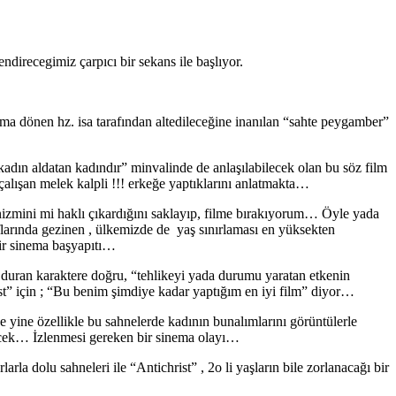
ndirecegimiz çarpıcı bir sekans ile başlıyor.
şama dönen hz. isa tarafından altedileceğine inanılan “sahte peygamber”
dın aldatan kadındır” minvalinde de anlaşılabilecek olan bu söz film
çalışan melek kalpli !!! erkeğe yaptıklarını anlatmakta…
jinizmini mi haklı çıkardığını saklayıp, filme bırakıyorum… Öyle yada
 raflarında gezinen , ülkemizde de yaş sınırlaması en yüksekten
bir sinema başyapıtı…
de duran karaktere doğru, “tehlikeyi yada durumu yaratan etkenin
” için ; “Bu benim şimdiye kadar yaptığım en iyi film” diyor…
 yine özellikle bu sahnelerde kadının bunalımlarını görüntülerle
ecek… İzlenmesi gereken bir sinema olayı…
rla dolu sahneleri ile “Antichrist” , 2o li yaşların bile zorlanacağı bir