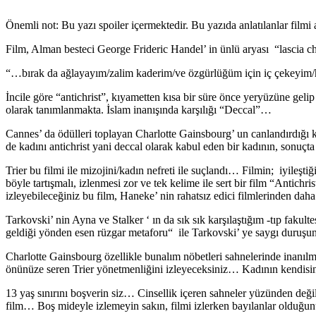
Önemli not: Bu yazı spoiler içermektedir. Bu yazıda anlatılanlar film
Film, Alman besteci George Frideric Handel’ in ünlü aryası “lascia ch’
“…bırak da ağlayayım/zalim kaderim/ve özgürlüğüm için iç çekeyim/h
İncile göre “antichrist”, kıyametten kısa bir süre önce yeryüzüne geli
olarak tanımlanmakta. İslam inanışında karşılığı “Deccal”…
Cannes’ da ödülleri toplayan Charlotte Gainsbourg’ un canlandırdığı 
de kadını antichrist yani deccal olarak kabul eden bir kadının, sonuç
Trier bu filmi ile mizojini/kadın nefreti ile suçlandı… Filmin; iyile
böyle tartışmalı, izlenmesi zor ve tek kelime ile sert bir film “Antichr
izleyebileceğiniz bu film, Haneke’ nin rahatsız edici filmlerinden da
Tarkovski’ nin Ayna ve Stalker ‘ ın da sık sık karşılaştığım -tıp faku
geldiği yönden esen rüzgar metaforu“ ile Tarkovski’ ye saygı duruş
Charlotte Gainsbourg özellikle bunalım nöbetleri sahnelerinde inanıl
önünüze seren Trier yönetmenliğini izleyeceksiniz… Kadının kendis
13 yaş sınırını boşverin siz… Cinsellik içeren sahneler yüzünden değil, 
film… Boş mideyle izlemeyin sakın, filmi izlerken bayılanlar old