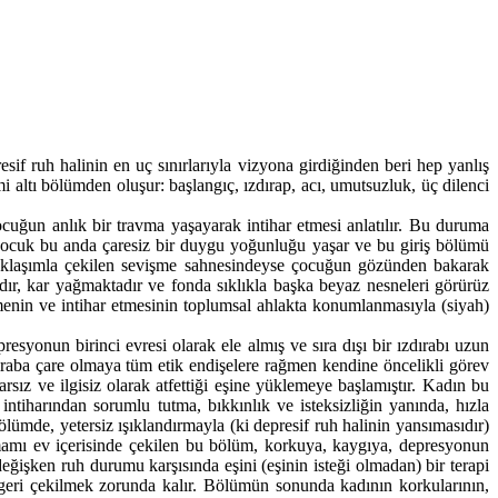
esif ruh halinin en uç sınırlarıyla vizyona girdiğinden beri hep yanlış
i altı bölümden oluşur: başlangıç, ızdırap, acı, umutsuzluk, üç dilenci
cuğun anlık bir travma yaşayarak intihar etmesi anlatılır. Bu duruma
 çocuk bu anda çaresiz bir duygu yoğunluğu yaşar ve bu giriş bölümü
k yaklaşımla çekilen sevişme sahnesindeyse çocuğun gözünden bakarak
ır, kar yağmaktadır ve fonda sıklıkla başka beyaz nesneleri görürüz
enin ve intihar etmesinin toplumsal ahlakta konumlanmasıyla (siyah)
esyonun birinci evresi olarak ele almış ve sıra dışı bir ızdırabı uzun
dıraba çare olmaya tüm etik endişelere rağmen kendine öncelikli görev
rsız ve ilgisiz olarak atfettiği eşine yüklemeye başlamıştır. Kadın bu
tiharından sorumlu tutma, bıkkınlık ve isteksizliğin yanında, hızla
mde, yetersiz ışıklandırmayla (ki depresif ruh halinin yansımasıdır)
amamı ev içerisinde çekilen bu bölüm, korkuya, kaygıya, depresyonun
eğişken ruh durumu karşısında eşini (eşinin isteği olmadan) bir terapi
 geri çekilmek zorunda kalır. Bölümün sonunda kadının korkularının,