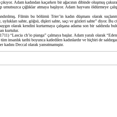
ıkıyor. Adam kadından kaçarken bir ağacının dibinde oluşmuş çukura 
p umutsuzca çığlıklar atmaya başlıyor. Adam hayvanı öldürmeye çalış
landırılmış. Filmin bu bölümü Trier’in kadın düşmanı olarak suçlan
, uylukları sahte, göğsü, dişleri sahte, saçı ve gözleri sahte” diyor. Bu
ı baygın olarak kendini kurtarmaya çalışana adama son bir saldırıda b
n kurtulur.
1711) “Lascia ch’io pianga” çalmaya başlar. Adam yaralı olarak “Eden
m insanlık tarihi boyunca katledilen kadınlardır ve hiçbiri de saldırgan
er kadını Deccal olarak yansıtmamıştır.