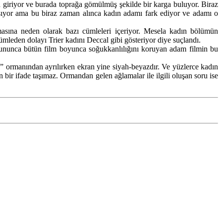
giriyor ve burada toprağa gömülmüş şekilde bir karga buluyor. Biraz
ıyor ama bu biraz zaman alınca kadın adamı fark ediyor ve adamı o
masına neden olarak bazı cümleleri içeriyor. Mesela kadın bölümün
 cümleden dolayı Trier kadını Deccal gibi gösteriyor diye suçlandı.
ulununca bütün film boyunca soğukkanlılığını koruyan adam filmin bu
” ormanından ayrılırken ekran yine siyah-beyazdır. Ve yüzlerce kadın
 bir ifade taşımaz. Ormandan gelen ağlamalar ile ilgili oluşan soru ise