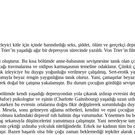
yici kitle için içinde barındırdığı seks, şiddet, ölüm ve gerçekçi depr
rier’in yaşadığı ağır bir depresyon sürecinde yazıldı. Von Trier’in film
 oluşturur. Bu kısa bölümde anne-babasının sevişmesine tanık olan ço
k çağı travmalarına ve oidipus karmaşasının temeline odaklanır. Çünkü
anarak izleyiciye bu duygu yoğunluğu verilmeye çalışılmış. Sert-eroti
ıyla beyaz rengin yaygınlığına tanık oluruz. Yani, çamaşırlar beyazd
erek doğal bir çatışma yakalamıştır. Bu durum çocuğun gördüğü sevişm
bölümde kendi yaşadığı depresyondan yola çıkarak ızdırap evresini depr
 Dafoe) psikologtur ve eşinin (Charlotte Gainsbourg) yaşadığı uzun ız
tarken bu evrenin ortalarına doğru fikir değiştirerek sorumluluğu duya
. Mesela, sonu gelmeyen ağlama nöbetleri, kendini ve eşini çocuğun in
olması kadındaki depresif ruh halinin dışa vurumudur. Yönetmen bu bölü
og sekansıyla düşüncelerini yansıtmaya çalışmıştır. Yani neredeyse t
in çektiği ızdıraba yolculuk niteliğindedir. Erkek ise kadının tüm bu d
ışır. Bazen başarılı olsa bile çoğu zaman beklemediği tepkiler alarak