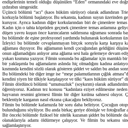
endişelerinin temeli olduğu düşünülen “Eden” ormanındaki eve doğru
ızdırabın simgesidir.
Üçüncü bölümü “acı” (kaos hüküm sürüyor) olarak adlandıran Trier
korkuyla bölümü başlatıyor. Bu sekansta, kadının suyun üzerinden g
kuruyor. Ayrıca kadının diğer korkularından biri de çimenlere tem
Kadın için o tahta köprüden geçmek çimenlere temas anlamına geliyo
düşen yavru kuşun önce karıncaların saldırısına uğraması sonrada ba
bu bölümde de eşine profesyonel yardımda bulunarak korkularının üze
İzleyici bu bölümde cevaplanmayan birçok soruyla karşı karşıya ka
ağlaması duyuyor. Bu ağlamanın kendi çocuğundan geldiğini düşünen 
onun ağlamadığını anlıyor ama ağlama sesi hala gelemeye devam edi
yukarı kısmına yazıyor. Filmin sonunda bu ağlamalar için mantıklı bi
bir yaklaşımla bu ağlamaların aslında hiç olmadığını kadına anlatı
kısmında kendini sözlü olarak gösteren şiddet ve saldırı bu andan sonra
Bu bölümdeki bir diğer imge ise “meşe palamutlarının çığlık atması
kendini yiyen bir tilkiyle karşılaşıyor ve tilki “kaos hüküm sürüyor” d
Filmin dördüncü bölümü “umutsuzluk” (soykırım) olarak adlandırılm
öğreniyoruz. Kadının tez konusu “kadınlara eziyet edilmesine neden 
hayvanın resmini görmesi filmin bir diğer kırılma sahnesi oluyor. Ç
beklentiyle karganın nasıl ekrana çıkacağını bekliyoruz.
Filmin bu bölümde kafamızda bir soru daha beliriyor. Çocuğun otop
bulunduğunu söylüyor. Bu anda birkaç geriye dönüşle ve fotoğraflar ar
Bir önceki bölümde fiziksel bir nitelik kazanan şiddet bu bölümde dah
olanaklarıyla adamı öldürmeye çalışıyor. Ve filmin bu sekansı si
sağlamlaştırıyor.