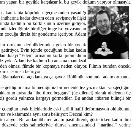
um yapan bir geyikle karşılaşır ki bu geyik doğum yapıyor olmasıyla
su akan tahta köprüden geçmesinden yaşadığı
intiharına kadar devam eden sevişmeyle ilişki
rında kadının bu korkusunun üzerine gidiyor.
de izlediğimiz bir diğer imge ise yuvasından
den çocuğa direkt bir gönderme içeriyor. Adam
dın ormanın derinliklerinden gelen bir çocuk
getirtiyor. Evin içinde çocuğunu bulan kadın
dan dolayı “Eden” ormanını korku piramidinin
miz yok. Adam ise kadının bu anısına mantıksal
 neden olması filmde bir kopmaya neden oluyor. Filmin bundan önceki
kim?” sorusu beliriyor.
en ağlamaları da açıklamaya çalışıyor. Bölümün sonunda adam ormanda
 geldiğini ama bilmediğimiz bir nedenle tez yazmaktan vazgeçtiğini
arının arasında “the three beggars” (üç dilenci) olarak nitelenen üç
i) gördü yalnızca kargayı görmediler. Bu andan itibaren bilinçli bir
çocuğun ayak bileklerinde eski tarihli hafif deformasyon olduğunun
oruz ve kafamızda aynı soru beliriyor: Deccal kim?
ini alıyor. Bu andan itibaren adam pasif direniş gösterirken kadın tüm
k düzeyde seks sahneleriyle dünya sinemasındaki “marjinal” yerine