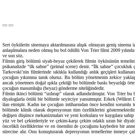
Sert öykülerin sinemaya aktarılmasına alışık olmayan geniş sinema izle
anlaşılmalara neden olmuş bu bol ödüllü Von Trier filmi 2009 yılında T
ve son söz.
Filmin giriş bölümü siyah-beyaz çekilerek filmin öyküsünün temelini
psikanalizde “ilk sahne” (primal scene) denir. “İlk sahne” çocuklu
Tarkovski’nin filmlerinde sıklıkla kullandığı anlık geçişleri kull
çocuğun yıkımına tanık oluruz. Bu bölüm yönetmenin zekice yaklaşım
ancak yönetmen doğal ışıkla çektiği bu bölümde baskı beyazlığı ört
çocuğun masumluğu (beyaz) gönderme niteliğindedir.
Filmin ikinci bölümü “ızdırap” olarak adlandırılmıştır. Von Trier bu 
diyaloglarla örülü bir bölümle seyirciye yansıtmıştır. Erkek (Willem
ilan etmiştir. Kadın ise çocuğun intiharından önce kendini sorumlu tu
bölümde klinik olarak depresyonun tüm özelliklerini göstermektedir
değişen düşünce mekanizmaları ve yeni korkulara ve kaygılara sahip 
yüz ve bel çekimleriyle ve çekim-karşı çekim odaklı uzun bir diyal
öncelikli özelliklerine ve en önemlisi de çocuğunu kaybeden bir annen
sürecine alır. Onu konuşturarak depresyonun temellerine inmeye çal