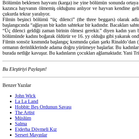
Bölümün beklenen hayvanı (karga) ise yine bölümün sonunda ortaya ç
kazınca hayvanın ölmemiş olduğunu anlıyor ve hayvan kendine geli
çukurda tekrar yaralıyor.
Filmin beşinci bölümü “üç dilenci” (the three beggars) olarak ad
başlangıcında “ağlayan bir kadın sahtekar bir kadındır. Bacakları sahte
“Üç dilenci geldiği zaman birinin ölmesi gerekir.” diyen kadın yar
bölümünde kadını boğarak öldürür ve 16. yy olduğu gibi yakarak onda
Filmin sonsöz kısmında başlangıç kısmında çalan şarkı Rinaldo’dan (
ormanın derinliklerinde adama doğru yürümeye başlarlar. Bu kadınlar tü
burada netliğe kavuşur. Bu kadınların çocukları ağlamaktadır. Yani Tri
Bu Eleştiriyi Paylaşın!
Benzer Yazılar
John Wick
La La Land
Hobbit: Beş Ordunun Savaşı
The Artist
Müslüm
Salma
Ejderha Dövmeli Kız
Serseri Mayınlar