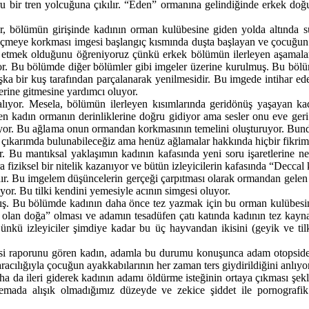
 bir tren yolcuğuna çıkılır. “Eden” ormanına gelindiğinde erkek doğ
, bölümün girişinde kadının orman kulübesine giden yolda altında 
eçmeye korkması imgesi başlangıç kısmında duşta başlayan ve çocuğun 
as etmek olduğunu öğreniyoruz çünkü erkek bölümün ilerleyen aşamala
r. Bu bölümde diğer bölümler gibi imgeler üzerine kurulmuş. Bu bölüm
şka bir kuş tarafından parçalanarak yenilmesidir. Bu imgede intihar e
rine gitmesine yardımcı oluyor.
lıyor. Mesela, bölümün ilerleyen kısımlarında geridönüş yaşayan ka
kadın ormanın derinliklerine doğru gidiyor ama sesler onu eve geri 
yor. Bu ağlama onun ormandan korkmasının temelini oluşturuyor. Bun
r çıkarımda bulunabileceğiz ama henüz ağlamalar hakkında hiçbir fikri
yor. Bu mantıksal yaklaşımın kadının kafasında yeni soru işaretlerine
 fiziksel bir nitelik kazanıyor ve bütün izleyicilerin kafasında “Deccal 
”dır. Bu imgelem düşüncelerin gerçeği çarpıtması olarak ormandan gel
iyor. Bu tilki kendini yemesiyle acının simgesi oluyor.
ış. Bu bölümde kadının daha önce tez yazmak için bu orman kulübesine
olan doğa” olması ve adamın tesadüfen çatı katında kadının tez kaynakl
ünkü izleyiciler şimdiye kadar bu üç hayvandan ikisini (geyik ve tilk
si raporunu gören kadın, adamla bu durumu konuşunca adam otopside 
acılığıyla çocuğun ayakkabılarının her zaman ters giydirildiğini anlıy
a da ileri giderek kadının adamı öldürme isteğinin ortaya çıkması şekl
nemada alışık olmadığımız düzeyde ve zekice şiddet ile pornografi