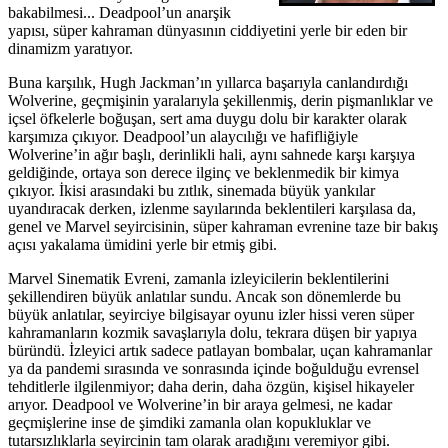
bakabilmesi... Deadpool’un anarşik
yapısı, süper kahraman dünyasının ciddiyetini yerle bir eden bir
dinamizm yaratıyor.
Buna karşılık, Hugh Jackman’ın yıllarca başarıyla canlandırdığı
Wolverine, geçmişinin yaralarıyla şekillenmiş, derin pişmanlıklar ve
içsel öfkelerle boğuşan, sert ama duygu dolu bir karakter olarak
karşımıza çıkıyor. Deadpool’un alaycılığı ve hafifliğiyle
Wolverine’in ağır başlı, derinlikli hali, aynı sahnede karşı karşıya
geldiğinde, ortaya son derece ilginç ve beklenmedik bir kimya
çıkıyor. İkisi arasındaki bu zıtlık, sinemada büyük yankılar
uyandıracak derken, izlenme sayılarında beklentileri karşılasa da,
genel ve Marvel seyircisinin, süper kahraman evrenine taze bir bakış
açısı yakalama ümidini yerle bir etmiş gibi.
Marvel Sinematik Evreni, zamanla izleyicilerin beklentilerini
şekillendiren büyük anlatılar sundu. Ancak son dönemlerde bu
büyük anlatılar, seyirciye bilgisayar oyunu izler hissi veren süper
kahramanların kozmik savaşlarıyla dolu, tekrara düşen bir yapıya
büründü. İzleyici artık sadece patlayan bombalar, uçan kahramanlar
ya da pandemi sırasında ve sonrasında içinde boğulduğu evrensel
tehditlerle ilgilenmiyor; daha derin, daha özgün, kişisel hikayeler
arıyor. Deadpool ve Wolverine’in bir araya gelmesi, ne kadar
geçmişlerine inse de şimdiki zamanla olan kopukluklar ve
tutarsızlıklarla seyircinin tam olarak aradığını veremiyor gibi.