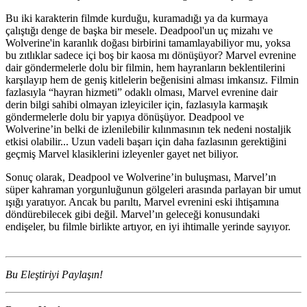
Bu iki karakterin filmde kurduğu, kuramadığı ya da kurmaya
çalıştığı denge de başka bir mesele. Deadpool'un uç mizahı ve
Wolverine'in karanlık doğası birbirini tamamlayabiliyor mu, yoksa
bu zıtlıklar sadece içi boş bir kaosa mı dönüşüyor? Marvel evrenine
dair göndermelerle dolu bir filmin, hem hayranların beklentilerini
karşılayıp hem de geniş kitlelerin beğenisini alması imkansız. Filmin
fazlasıyla “hayran hizmeti” odaklı olması, Marvel evrenine dair
derin bilgi sahibi olmayan izleyiciler için, fazlasıyla karmaşık
göndermelerle dolu bir yapıya dönüşüyor. Deadpool ve
Wolverine’in belki de izlenilebilir kılınmasının tek nedeni nostaljik
etkisi olabilir... Uzun vadeli başarı için daha fazlasının gerektiğini
geçmiş Marvel klasiklerini izleyenler gayet net biliyor.
Sonuç olarak, Deadpool ve Wolverine’in buluşması, Marvel’ın
süper kahraman yorgunluğunun gölgeleri arasında parlayan bir umut
ışığı yaratıyor. Ancak bu parıltı, Marvel evrenini eski ihtişamına
döndürebilecek gibi değil. Marvel’ın geleceği konusundaki
endişeler, bu filmle birlikte artıyor, en iyi ihtimalle yerinde sayıyor.
Bu Eleştiriyi Paylaşın!