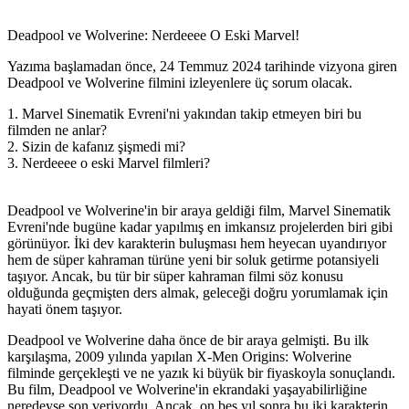
Deadpool ve Wolverine: Nerdeeee O Eski Marvel!
Yazıma başlamadan önce, 24 Temmuz 2024 tarihinde vizyona giren
Deadpool ve Wolverine filmini izleyenlere üç sorum olacak.
1. Marvel Sinematik Evreni'ni yakından takip etmeyen biri bu
filmden ne anlar?
2. Sizin de kafanız şişmedi mi?
3. Nerdeeee o eski Marvel filmleri?
Deadpool ve Wolverine'in bir araya geldiği film, Marvel Sinematik
Evreni'nde bugüne kadar yapılmış en imkansız projelerden biri gibi
görünüyor. İki dev karakterin buluşması hem heyecan uyandırıyor
hem de süper kahraman türüne yeni bir soluk getirme potansiyeli
taşıyor. Ancak, bu tür bir süper kahraman filmi söz konusu
olduğunda geçmişten ders almak, geleceği doğru yorumlamak için
hayati önem taşıyor.
Deadpool ve Wolverine daha önce de bir araya gelmişti. Bu ilk
karşılaşma, 2009 yılında yapılan X-Men Origins: Wolverine
filminde gerçekleşti ve ne yazık ki büyük bir fiyaskoyla sonuçlandı.
Bu film, Deadpool ve Wolverine'in ekrandaki yaşayabilirliğine
neredeyse son veriyordu. Ancak, on beş yıl sonra bu iki karakterin