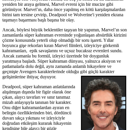
yeniden bir araya gelmesi, Marvel evreni için bir mucize gibi
görünüyor. Marvel’ın, daha önce yapılmış en kötü karşılaşmalardan
birini tam tersine çevirip, Deadpool ve Wolverine'i yeniden ekrana
taşımayı başarması başlı başına bir olay.
Ancak, böylesi büyük beklentiler taşıyan bir yapımın, Marvel’ın son
zamanlarda süper kahraman evreninde yoğunlaşan absürtlük kirizini
çözme konusunda yeterli olup olmadığı bir soru işareti. Yıllar
boyunca gişe rekorları kıran Marvel filmleri, izleyiciye görkemli
kahramanları, epik savaşlarını ve uçsuz bucaksız evrenleri sundu.
Ancak zamanla bu formül, izleyici üzerinde bir doygunluk
yaratmaya başladı. Süper kahraman dünyası, yalnızca aksiyon ve
patlamalarla dolu değil, aynı zamanda anlamlı hikayelere ve
geçmişte Avengers karakterlerinde olduğu gibi güçlü karakter
gelişimlerine ihtiyaç duyuyor.
Deadpool, süper kahraman anlatılarında
alışılmışın dışında bir figür olarak öne
çıkan, alaycı tavırları ve sınır tanımaz
mizah anlayışıyla tanınan bir karakter.
Onu diğer kahramanlardan ayıran en
belirgin özelliklerinden biri, dördüncü
duvarı sıkça yıkması ve izleyiciyle
doğrudan etkileşim kurarak hikayenin
kendisine bile alaycı bir gözle