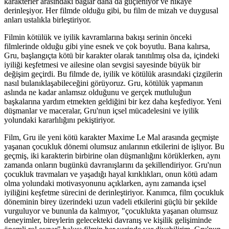
karakterler arasındaki bağlar daha da güçleniyor ve hikaye
derinleşiyor. Her filmde olduğu gibi, bu film de mizah ve duygusal
anları ustalıkla birleştiriyor.
Filmin kötülük ve iyilik kavramlarına bakışı serinin önceki
filmlerinde olduğu gibi yine esnek ve çok boyutlu. Bana kalırsa,
Gru, başlangıçta kötü bir karakter olarak tanıtılmış olsa da, içindeki
iyiliği keşfetmesi ve ailesine olan sevgisi sayesinde büyük bir
değişim geçirdi. Bu filmde de, iyilik ve kötülük arasındaki çizgilerin
nasıl bulanıklaşabileceğini görüyoruz. Gru, kötülük yapmanın
aslında ne kadar anlamsız olduğunu ve gerçek mutluluğun
başkalarına yardım etmekten geldiğini bir kez daha keşfediyor. Yeni
düşmanlar ve maceralar, Gru'nun içsel mücadelesini ve iyilik
yolundaki kararlılığını pekiştiriyor.
Film, Gru ile yeni kötü karakter Maxime Le Mal arasında geçmişte
yaşanan çocukluk dönemi olumsuz anılarının etkilerini de işliyor. Bu
geçmiş, iki karakterin birbirine olan düşmanlığını körüklerken, aynı
zamanda onların bugünkü davranışlarını da şekillendiriyor. Gru'nun
çocukluk travmaları ve yaşadığı hayal kırıklıkları, onun kötü adam
olma yolundaki motivasyonunu açıklarken, aynı zamanda içsel
iyiliğini keşfetme sürecini de derinleştiriyor. Kanımca, film çocukluk
döneminin birey üzerindeki uzun vadeli etkilerini güçlü bir şekilde
vurguluyor ve bununla da kalmıyor, "çocuklukta yaşanan olumsuz
deneyimler, bireylerin gelecekteki davranış ve kişilik gelişiminde