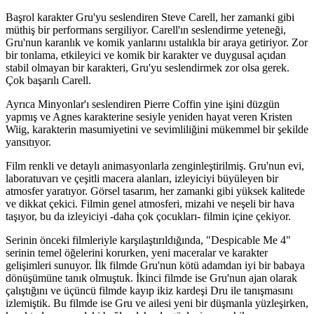
Başrol karakter Gru'yu seslendiren Steve Carell, her zamanki gibi
müthiş bir performans sergiliyor. Carell'ın seslendirme yeteneği,
Gru'nun karanlık ve komik yanlarını ustalıkla bir araya getiriyor. Zor
bir tonlama, etkileyici ve komik bir karakter ve duygusal açıdan
stabil olmayan bir karakteri, Gru'yu seslendirmek zor olsa gerek.
Çok başarılı Carell.
Ayrıca Minyonlar'ı seslendiren Pierre Coffin yine işini düzgün
yapmış ve Agnes karakterine sesiyle yeniden hayat veren Kristen
Wiig, karakterin masumiyetini ve sevimliliğini mükemmel bir şekilde
yansıtıyor.
Film renkli ve detaylı animasyonlarla zenginleştirilmiş. Gru'nun evi,
laboratuvarı ve çeşitli macera alanları, izleyiciyi büyüleyen bir
atmosfer yaratıyor. Görsel tasarım, her zamanki gibi yüksek kalitede
ve dikkat çekici. Filmin genel atmosferi, mizahi ve neşeli bir hava
taşıyor, bu da izleyiciyi -daha çok çocukları- filmin içine çekiyor.
Serinin önceki filmleriyle karşılaştırıldığında, "Despicable Me 4"
serinin temel öğelerini korurken, yeni maceralar ve karakter
gelişimleri sunuyor. İlk filmde Gru'nun kötü adamdan iyi bir babaya
dönüşümüne tanık olmuştuk. İkinci filmde ise Gru'nun ajan olarak
çalıştığını ve üçüncü filmde kayıp ikiz kardeşi Dru ile tanışmasını
izlemiştik. Bu filmde ise Gru ve ailesi yeni bir düşmanla yüzleşirken,