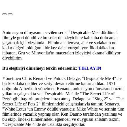
Animasyon dünyasının sevilen serisi "Despicable Me" dördüncü
filmiyle geri döndü ve bu sefer de izleyicilere kahkaha dolu anlar
yaşatmak için vizyonda.. Filmin ana teması, aile ve sadakatin ne
kadar değerli olduğunu bir kez daha vurguluyor. İlk dakikadan
itibaren, Gru ve Minyonlar'ın maceraları izleyiciyi ekrana kilitliyor
diyebilirim.
Bu eleştiriyi dinlemeyi tercih ederseniz:
TIKLAYIN
Yönetmen Chris Renaud ve Patrick Delage, "Despicable Me 4" ile
bir kez daha dediler ve seriyi devam ettirme kararı aldılar.. 1971
doğumlu Amerikalı yönetmen Renaud, animasyon dünyasında uzun
yıllardır çalışmakta ve "Despicable Me" ile "The Secret Life of
Pets" gibi başarılı projelere imza atmış. Delage ise "Sing 2" ve "The
Secret Life of Pets 2" filmlerindeki çalışmalarıyla tanınır. Senaryo,
"White Lotus"un Emmy ödüllü yaratıcısı Mike White ve serinin tüm
filmlerinde yazarlık yapmış olan Ken Daurio tarafından yazılmış ve
bu ekip, önceki filmlerindeki eğlenceli ve duygusal anlatım tarzını
"Despicable Me 4"de de ustalıkla sergiliyorlar.