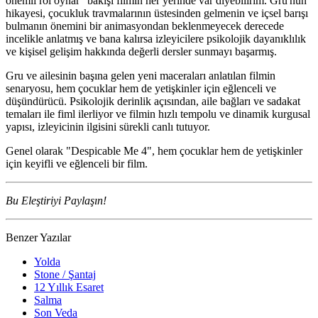
önemli rol oynar" bakışı filmin her yerinde var diyebilirim. Gru'nun
hikayesi, çocukluk travmalarının üstesinden gelmenin ve içsel barışı
bulmanın önemini bir animasyondan beklenmeyecek derecede
incelikle anlatmış ve bana kalırsa izleyicilere psikolojik dayanıklılık
ve kişisel gelişim hakkında değerli dersler sunmayı başarmış.
Gru ve ailesinin başına gelen yeni maceraları anlatılan filmin
senaryosu, hem çocuklar hem de yetişkinler için eğlenceli ve
düşündürücü. Psikolojik derinlik açısından, aile bağları ve sadakat
temaları ile fiml ilerliyor ve filmin hızlı tempolu ve dinamik kurgusal
yapısı, izleyicinin ilgisini sürekli canlı tutuyor.
Genel olarak "Despicable Me 4", hem çocuklar hem de yetişkinler
için keyifli ve eğlenceli bir film.
Bu Eleştiriyi Paylaşın!
Benzer Yazılar
Yolda
Stone / Şantaj
12 Yıllık Esaret
Salma
Son Veda