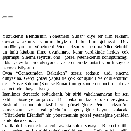
Yüzüklerin Efendisinin Yönetmeni Sunar” diye bir film reklamı
duysanız aklınıza sanırım böyle naif bir film gelmezdi. Dev
prodüksiyonların yönetmeni Peter Jackson yıllar sonra Alice Sebold’
un ünlü kitabını filme uyarlamaya karar verdiğinde herkes çok
şaşırmıştı. Sinema seyircisi onu; görsel yeteneklerini konuşturacağı,
iddialı, dev bir prodüksiyonda ve tercihen de fantastik bir hikayede
izlemek istiyordu.
Oysa “Cennetimden Bakarken” sessiz sedasız girdi sinema
dünyasına. Gerçi görsel yapısı ile çok konuşuldu ve ödüllendirildi
de… Susie Salmon (Saoirse Ronan) un gözünden cennetin tarifi ve
cennetinden hayata bakışı…
İnanılmaz derecede soğukkanlı, bir türlü yakalanamayan bir seri
katilin Susie’ye sürprizi… Bir babanın kızına olan sevgisi…
Susie’nin cennetinin tasfiri ve görselliğinde Peter jackson’un
kamerasının ve hayal gücünün genişliğine hayran kalacak,
“Yüzüklerin Efendisi” nin yönetmeninin görsel yeteneğine yeniden
tanık olacaksınız…
Trajik bir hikayede bir ailenin ayakta kalma savaşı… Bir seri katilin
son kurbanının bir türlü terkedemediği hayatı… İntikam için değil,